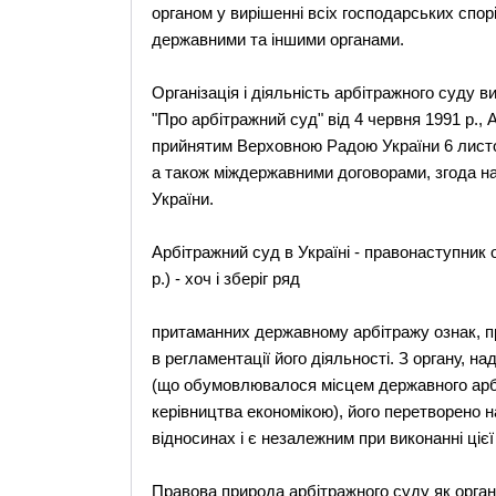
органом у вирішенні всіх господарських спо
державними та іншими органами.
Організація і діяльність арбітражного суду 
"Про арбітражний суд" від 4 червня 1991 р.
прийнятим Верховною Радою України 6 листо
а також міждержавними договорами, згода н
України.
Арбітражний суд в Україні - правонаступник 
р.) - хоч і зберіг ряд
притаманних державному арбітражу ознак, про
в регламентації його діяльності. З органу, 
(що обумовлювалося місцем державного арбі
керівництва економікою), його перетворено 
відносинах і є незалежним при виконанні цієї
Правова природа арбітражного суду як орга