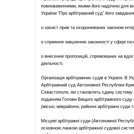
повноваженнями, якими його наділено для ви
України "Про арбітражний суд" його завданням
o захист прав та охоронюваних законом інте
o сприяння зміцненню законності у сфері гос
o внесення пропозицій, спрямованих на вдо
діяльності.
Організація арбітражних судів в Україні. В У
Арбітражний суд Автономної Республіки Крим,
Севастополя, які становлять єдину систему 
поданням Голови Вищого арбітражного суду м
(міські, міжрайонні, районні арбітражні суди та
Місцеві арбітражні суди (Автономної Республ
основною ланкою арбітражної судової систе