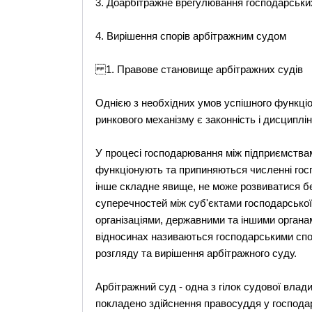
3. Доарбітражне врегулювання господарськи
4. Вирішення спорів арбітражним судом
1. Правове становище арбітражних судів
Однією з необхідних умов успішного функціо
ринкового механізму є законність і дисциплін
У процесі господарювання між підприємства
функціонують та припиняються численні госп
інше складне явище, не може розвиватися без
суперечностей між суб'єктами господарської 
організаціями, державними та іншими органам
відносинах називаються господарськими спор
розгляду та вирішення арбітражного суду.
Арбітражний суд - одна з гілок судової влад
покладено здійснення правосуддя у господа