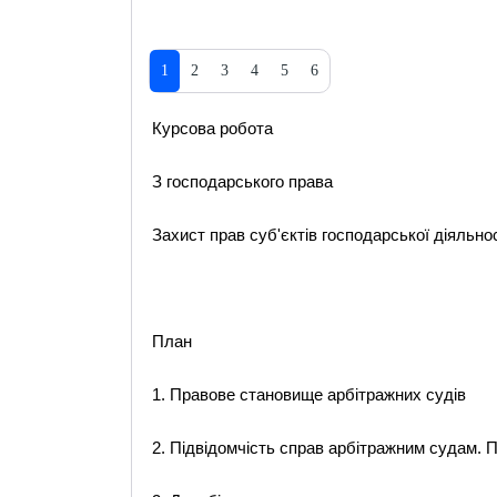
1
2
3
4
5
6
Курсова робота
З господарського права
Захист прав суб'єктів господарської діяльно
План
1. Правове становище арбітражних судів
2. Підвідомчість справ арбітражним судам. П