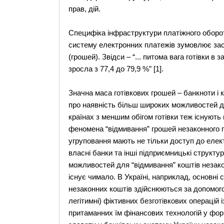
прав, дій.
Специфіка інфраструктури платіжного оборот
систему електронних платежів зумовлює зас
(грошей). Звідси – “... питома вага готівки в
зросла з 77,4 до 79,9 %” [1].
Значна маса готівкових грошей – банкноти і к
про наявність більш широких можливостей дл
країнах з меншим обігом готівки теж існують
феномена “відмивання” грошей незаконного 
угруповання мають не тільки доступ до елек
власні банки та інші підприємницькі структури
можливостей для “відмивання” коштів незако
існує чимало. В Україні, наприклад, основні
незаконних коштів здійснюються за допомог
легітимні) фіктивних безготівкових операцій
притаманних їм фінансових технологій у форм