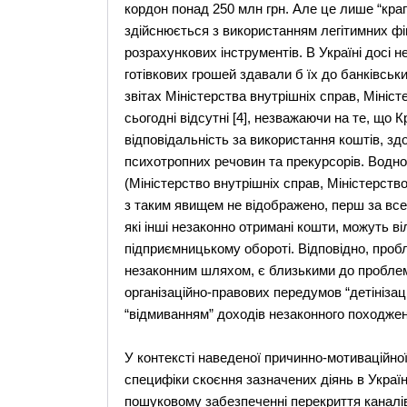
кордон понад 250 млн грн. Але це лише “крап
здійснюється з використанням легітимних фі
розрахункових інструментів. В Україні досі 
готівкових грошей здавали б їх до банківськи
звітах Міністерства внутрішніх справ, Мініст
сьогодні відсутні [4], незважаючи на те, що
відповідальність за використання коштів, зд
психотропних речовин та прекурсорів. Водно
(Міністерство внутрішніх справ, Міністерств
з таким явищем не відображено, перш за все т
які інші незаконно отримані кошти, можуть в
підприємницькому обороті. Відповідно, проб
незаконним шляхом, є близькими до проблем
організаційно-правових передумов “детініза
“відмиванням” доходів незаконного походжен
У контексті наведеної причинно-мотиваційно
специфіки скоєння зазначених діянь в Украї
пошуковому забезпеченні перекриття каналі