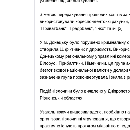
ухилення від оподаткування.
З метою перерахування грошових коштів за 
використовували кореспондентські рахунки, ві
“Приватбанк”, “Градобанк”, “Інко” та ін. [3].
У м. Донецьку було порушено кримінальну сп
створила 11 фіктивних підприємств. Викори
Донецькому регіональному управлінні комерц
Білорусі, Прибалтики, Німеччини, ця група 
безготівкової національної валюти у долари 
зазначена група проконвертувала і зняла з р
Подібні злочини було виявлено у Дніпропетро
Рівненській областях.
Узагальнюючи вищевикладене, необхідно наг
організовані злочинні угруповання, що створ
практично існують протягом міжзвітного подат