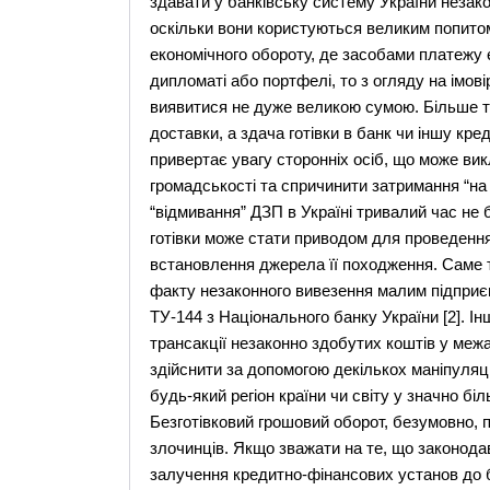
здавати у банківську систему України незако
оскільки вони користуються великим попитом
економічного обороту, де засобами платежу є 
дипломаті або портфелі, то з огляду на імові
виявитися не дуже великою сумою. Більше то
доставки, а здача готівки в банк чи іншу кр
привертає увагу сторонніх осіб, що може вик
громадськості та спричинити затримання “на
“відмивання” ДЗП в Україні тривалий час не 
готівки може стати приводом для проведення
встановлення джерела її походження. Саме т
факту незаконного вивезення малим підприєм
ТУ-144 з Національного банку України [2]. Ін
трансакції незаконно здобутих коштів у меж
здійснити за допомогою декількох маніпуляці
будь-який регіон країни чи світу у значно бі
Безготівковий грошовий оборот, безумовно, 
злочинців. Якщо зважати на те, що законода
залучення кредитно-фінансових установ до б