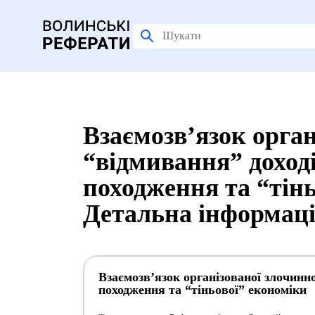
Взаємозв’язок орган
“відмивання” доход
походження та “тінь
Детальна інформац
Взаємозв’язок організованої злочинно
походження та “тіньової” економіки