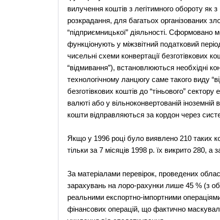
вилучення коштів з легітимного обороту як з 
розкрадання, для багатьох організованих з
“підприємницької” діяльності. Сформовано м
функціонують у міжзвітний податковий пері
чисельні схеми конвертації безготівкових кош
“відмивання”), встановлюються необхідні ко
технологічному ланцюгу саме такого виду “в
безготівкових коштів до “тіньового” сектору е
валюті або у вільноконвертованій іноземній в
кошти відправляються за кордон через систе
Якщо у 1996 році було виявлено 210 таких ком
тільки за 7 місяців 1998 р. їх викрито 280, а з
За матеріалами перевірок, проведених облас
зарахувань на лоро-рахунки лише 45 % (з об
реальними експортно-імпортними операціями
фінансових операцій, що фактично маскувал