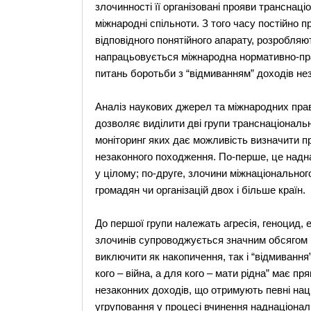
злочинності її організовані прояви транснац
міжнародні спільноти. З того часу постійно 
відповідного понятійного апарату, розробля
напрацьовується міжнародна нормативно-право
питань боротьби з “відмиванням” доходів не
Аналіз наукових джерел та міжнародних прав
дозволяє виділити дві групи транснаціональн
моніторинг яких дає можливість визначити п
незаконного походження. По-перше, це надна
у цілому; по-друге, злочини міжнаціональног
громадян чи організацій двох і більше країн.
До першої групи належать агресія, геноцид, 
злочинів супроводжується значним обсягом ви
виключити як накопичення, так і “відмивання
кого – війна, а для кого – мати рідна” має 
незаконних доходів, що отримують певні наці
угруповання у процесі вчинення наднаціонал