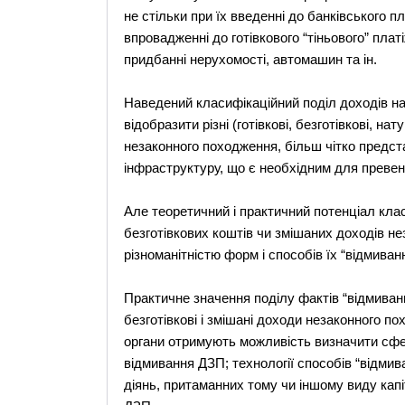
не стільки при їх введенні до банківського пл
впровадженні до готівкового “тіньового” платі
придбанні нерухомості, автомашин та ін.
Наведений класифікаційний поділ доходів на
відобразити різні (готівкові, безготівкові, на
незаконного походження, більш чітко предст
інфраструктуру, що є необхідним для превенц
Але теоретичний і практичний потенціал клас
безготівкових коштів чи змішаних доходів н
різноманітністю форм і способів їх “відмиванн
Практичне значення поділу фактів “відмивання
безготівкові і змішані доходи незаконного по
органи отримують можливість визначити сфе
відмивання ДЗП; технології способів “відми
діянь, притаманних тому чи іншому виду капі