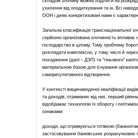
складом злочину можна поділити на розкрад
ухилення від оподаткування та ін. Всі навед
ООН і деякі конкретизовані нами є характерни
Загальна класифікація транснаціональної зл
серйозно організована злочинність впливає н
господарство в цілому. Тому проблему борот
розглядати комплексно, у тому числі й через
походження (далі – ДЗП) та “тіньового” капіт
матеріальною базою для існування організова
саморегулятивного відтворення.
У контексті вищенаведеної кваліфікації виді
та доходів, отриманих від них, перший рівен
відображає технологію їх обороту і легітиміз
ознаками:
доходи, що отримуються готівкою (банкнота
застосовування банківських розрахункових т