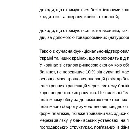
доходи, що отримуються безготівковими кошт
кредитних та розрахункових технологій;
доходи, що отримуються як готівковими, так 
дій, за допомогою товарообмінних (натурообм
Такою є сучасна функціонально-відтворювал
Україні та інших країнах, що переходять від
У країнах зі сталою ринковою економікою об
банкнот, не перевищує 10 % від сукупної мас
основна маса грошових операцій (крім дрібни
електронних трансакцій через систему банкі
кореспондентських рахунків. Це так звані “ел
платіжному обігу за допомогою електронних 
платіжного обороту зумовлено відповідною т
форм платежів, які вже тривалий час здійсню
мережі зв’язку, у банківських установах, на 
господарських структурах, пов’язаних із фін