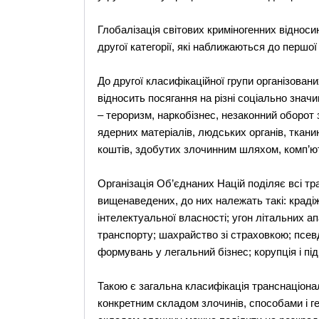
Глобалізація світових криміногенних відноси
другої категорії, які наближаються до першої
До другої класифікаційної групи організован
відносить посягання на різні соціально значи
– тероризм, наркобізнес, незаконний оборот з
ядерних матеріалів, людських органів, ткани
коштів, здобутих злочинним шляхом, комп’ют
Організація Об’єднаних Націй поділяє всі тр
вищенаведених, до них належать такі: крадіж
інтелектуальної власності; угон літальних а
транспорту; шахрайство зі страховкою; псев
формувань у легальний бізнес; корупція і під
Такою є загальна класифікація транснаціонал
конкретним складом злочинів, способами і геог