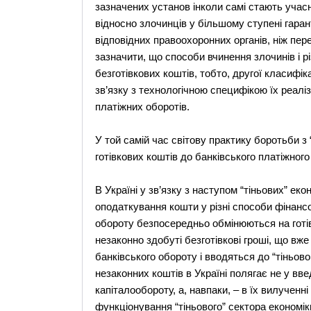
зазначених установ інколи самі стають учасн
відносно злочинців у більшому ступені гаран
відповідних правоохоронних органів, ніж пер
зазначити, що способи вчинення злочинів і 
безготівкових коштів, тобто, другої класифік
зв’язку з технологічною специфікою їх реалі
платіжних оборотів.
У той самій час світову практику боротьби 
готівкових коштів до банківського платіжного
В Україні у зв’язку з наступом “тіньових” еко
оподаткування кошти у різні способи фінансо
обороту безпосередньо обмінюються на готівк
незаконно здобуті безготівкові гроші, що вже
банківського обороту і вводяться до “тіньово
незаконних коштів в Україні полягає не у вв
капіталообороту, а, навпаки, – в їх вилученні
функціонування “тіньового” сектора економіки.