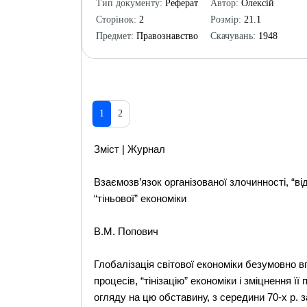
Тип документу:
Реферат
Автор:
Олексій
Сторінок:
2
Розмір:
21.1
Предмет:
Правознавство
Скачувань:
1948
1
2
Зміст | Журнал
Взаємозв’язок організованої злочинності, “в
“тіньової” економіки
В.М. Попович
Глобалізація світової економіки безумовно 
процесів, “тінізацію” економіки і зміцнення ї
огляду на цю обставину, з середини 70-х р.