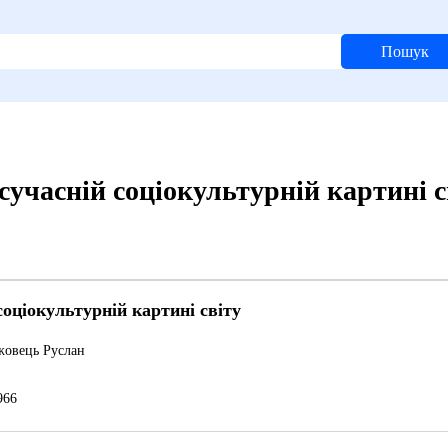
Пошук
сучасній соціокультурній картині с
соціокультурній картині світу
овець Руслан
966