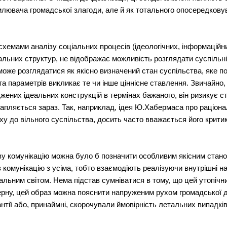
млювача громадської злагоди, але й як тотального опосередкову
схемами аналізу соціальних процесів (ідеологічних, інформаційн
альних структур, не відображає можливість розглядати суспільн
може розглядатися як якісно визначений стан суспільства, яке п
 та параметрів викликає те чи інше ціннісне ставлення. Звичайно
жених ідеальних конструкцій в термінах бажаного, він ризикує ст
трапляється зараз. Так, наприклад, ідея Ю.Хабермаса про раціон
у до вільного суспільства, досить часто вважається його крити
сову комунікацію можна було б позначити особливим якісним стано
ь в комунікацію з усіма, тобто взаємодіють реалізуючи внутрішні на
іальним світом. Нема підстав сумніватися в тому, що цей утопіч
дерну, цей образ можна пояснити напруженим рухом громадської 
антії або, принаймні, скорочували ймовірність летальних випадків