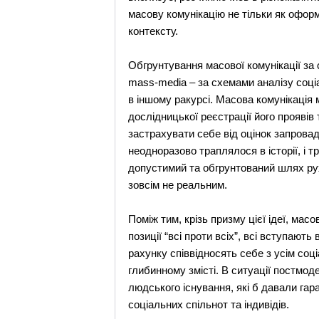
масову комунікацію не тільки як офор
контексту.
Обгрунтування масової комунікації за 
mass-media – за схемами аналізу соці
в іншому ракурсі. Масова комунікація 
дослідницької реєстрації його проявів
застрахувати себе від оцінок запровад
неодноразово траплялося в історії, і 
допустимий та обгрунтований шлях рух
зовсім не реальним.
Поміж тим, крізь призму цієї ідеї, ма
позиції “всі проти всіх”, всі вступают
рахунку співвідносять себе з усім соц
глибинному змісті. В ситуації постмо
людського існування, які б давали гар
соціальних спільнот та індивідів.