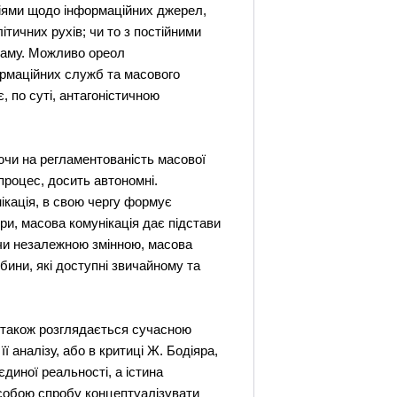
ціями щодо інформаційних джерел,
тичних рухів; чи то з постійними
кламу. Можливо ореол
ормаційних служб та масового
, по суті, антагоністичною
аючи на регламентованість масової
 процес, досить автономні.
кація, в свою чергу формує
ури, масова комунікація дає підстави
дучи незалежною змінною, масова
бини, які доступні звичайному та
а також розглядається сучасною
 аналізу, або в критиці Ж. Бодіяра,
диної реальності, а істина
ь собою спробу концептуалізувати