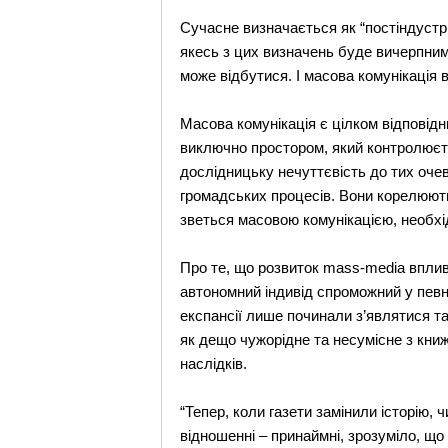
Сучасне визначається як “постіндустр
якесь з цих визначень буде вичерпним.
може відбутися. І масова комунікація в
Масова комунікація є цілком відповід
виключно простором, який контролюєть
дослідницьку нечуттєвість до тих оч
громадських процесів. Вони корелюють
зветься масовою комунікацією, необхі
Про те, що розвиток mass-media вплив
автономний індивід спроможний у певн
експансії лише починали з’являтися т
як дещо чужорідне та несумісне з книж
наслідків.
“Тепер, коли газети замінили історію,
відношенні – принаймні, зрозуміло, що