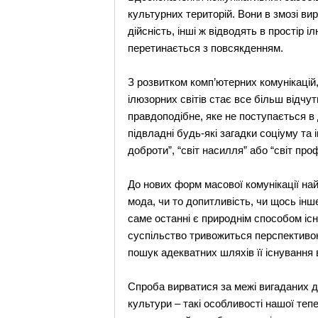
культурних територій. Вони в змозі ви
дійсність, інші ж відводять в простір
перетинається з повсякденням.
З розвитком комп’ютерних комунікацій,
ілюзорних світів стає все більш відчу
правдоподібне, яке не поступається в 
підвладні будь-які загадки соціуму та і
доброти”, “світ насилля” або “світ проф
До нових форм масової комунікації най
мода, чи то допитливість, чи щось інш
саме останні є природнім способом іс
суспільство тривожиться перспективою
пошук адекватних шляхів її існування 
Спроба вирватися за межі вигаданих ді
культури – такі особливості нашої тепе