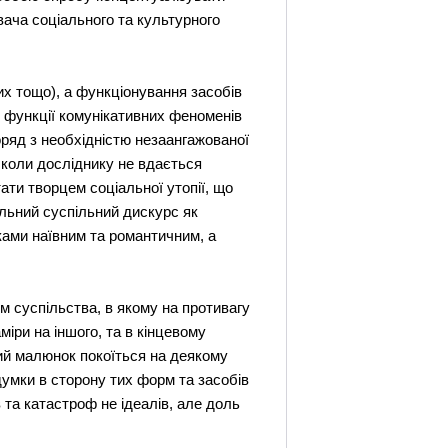
вача соціального та культурного
их тощо), а функціонування засобів
і функції комунікативних феноменів
оряд з необхідністю незаангажованої
, коли досліднику не вдається
ати творцем соціальної утопії, що
альний суспільний дискурс як
ками наївним та романтичним, а
м суспільства, в якому на противагу
міри на іншого, та в кінцевому
ний малюнок покоїться на деякому
думки в сторону тих форм та засобів
 та катастроф не ідеалів, але доль