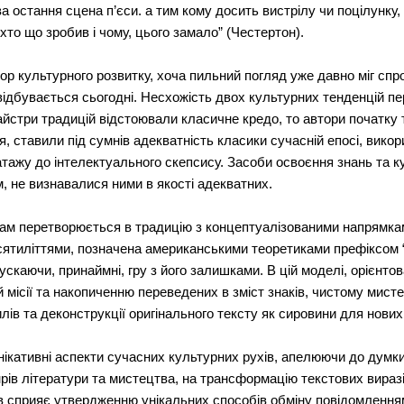
ава остання сцена п’єси. а тим кому досить вистрілу чи поцілунку
хто що зробив і чому, цього замало” (Честертон).
тор культурного розвитку, хоча пильний погляд уже давно міг сп
й відбувається сьогодні. Несхожість двох культурних тенденцій 
айстри традицій відстоювали класичне кредо, то автори початку 
, ставили під сумнів адекватність класики сучасній епосі, вико
епатажу до інтелектуального скепсису. Засоби освоєння знань та 
, не визнавалися ними в якості адекватних.
ам перетворюється в традицію з концептуалізованими напрямкам
сятиліттями, позначена американськими теоретиками префіксом 
скаючи, принаймні, гру з його залишками. В цій моделі, орієнто
 місії та накопиченню переведених в зміст знаків, чистому мистец
лів та деконструкції оригінального тексту як сировини для нових
кативні аспекти сучасних культурних рухів, апелюючи до думки
рів літератури та мистецтва, на трансформацію текстових виразі
в сприяє утвердженню унікальних способів обміну повідомлення