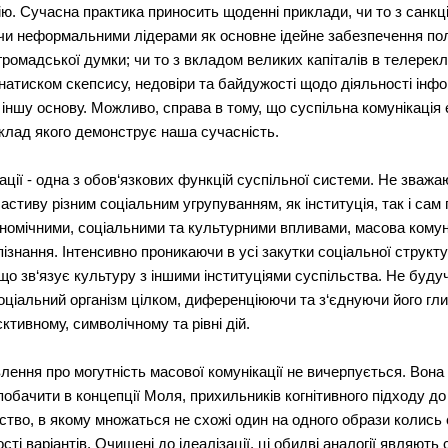
ю. Сучасна практика приносить щоденні приклади, чи то з санк
чи неформальними лідерами як основне ідейне забезпечення полі
ромадської думки; чи то з вкладом великих капіталів в телере
 натиском скепсису, недовіри та байдужості щодо діяльності інф
 іншу основу. Можливо, справа в тому, що суспільна комунікація є
клад якого демонструє наша сучасність.
ації - одна з обов‘язкових функцій суспільної системи. Не зваж
властиву різним соціальним угрупуванням, як інституція, так і сам
омічними, соціальними та культурними впливами, масова комуні
пізнання. Інтенсивно проникаючи в усі закутки соціальної структ
 що зв‘язує культуру з іншими інституціями суспільства. Не бу
оціальний організм цілком, диференціюючи та з‘єднуючи його гли
ктивному, символічному та рівні дій.
влення про могутність масової комунікації не вичерпується. Вон
бачити в концепції Моля, прихильників когнітивного підходу до її
ство, в якому множаться не схожі один на одного образи колись є
сті варіантів. Очищені до ідеалізації, ці обидві аналогії являют