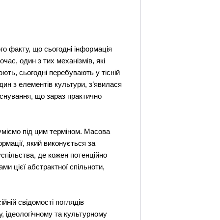
о факту, що сьогодні інформація
час, один з тих механізмів, які
юють, сьогодні перебувають у тісній
дин з елементів культури, з’явилася
існування, що зараз практично
зуміємо під цим терміном. Масова
рмації, який виконується за
спільства, де кожен потенційно
ми цієї абстрактної спільноти,
йній свідомості поглядів
, ідеологічному та культурному