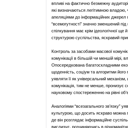
впливі на фактично безмежну аудиторі
які визначаються легітимною владою, 
апеляціями до інформаційних джерел г
“всемогутності” значно зменшений під
спілкування має крім ідеологічної ще й
структурою суспільства, яскравий при
Контроль за засобами масової комунік
комунікації в більшій чи меншій мірі, 
Опосередкована багатоскладними екон
щоденність, соціум та алгоритми його 
уявляти її як універсальний механізм,
комунікація, тим не менше, пронизує с
науковому спостереженню на рівні об‘є
Аналогіями “всезагального зв’язку” уя
культурою, що досить яскраво можна по
де він розглядає інформаційне суспіль
вислизує, розчиняючись в різноманітно