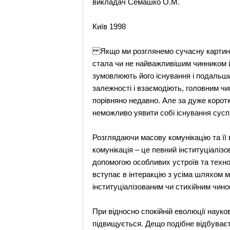
викладач Семашко О.М.
Київ 1998
Якщо ми розглянемо сучасну картину г
стала чи не найважливішим чинником йог
зумовлюють його існування і подальший
залежності і взаємодіють, головним чи
порівняно недавно. Але за дуже корот
неможливо уявити собі існування сусп
Розглядаючи масову комунікацію та її 
комунікація – це певний інституціалі
допомогою особливих устроїв та техно
вступає в інтеракцію з усіма шляхом 
інституціалізованим чи стихійним чином
При відносно спокійній еволюції науко
підвищується. Дещо подібне відбуваєт