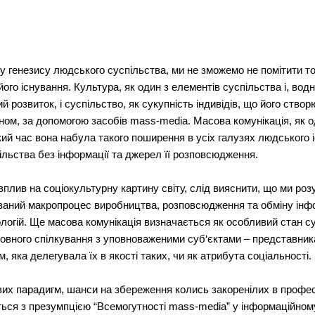
енезису людського суспільства, ми не зможемо не помітити тог
о існування. Культура, як один з елементів суспільства і, водно
 розвиток, і суспільство, як сукупність індивідів, що його створ
ном, за допомогою засобів mass-media. Масова комунікація, як о
кий час вона набула такого поширення в усіх галузях людського 
ільства без інформації та джерел її розповсюдження.
вплив на соціокультурну картину світу, слід вияснити, що ми ро
зований макропроцес виробництва, розповсюдження та обміну інфо
логій. Ще масова комунікація визначається як особливий стан су
мовного спілкування з уповноваженими суб‘єктами – представника
, яка делегувала їх в якості таких, чи як атрибута соціальності.
вих парадигм, шанси на збереження колись закоренілих в професі
ься з презумпцією “Всемогутності mass-media” у інформаційному