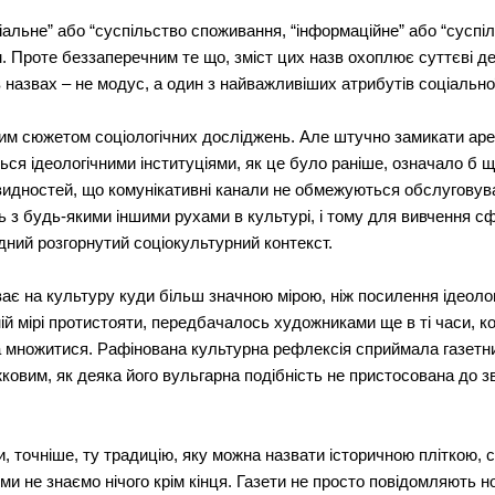
іальне” або “суспільство споживання, “інформаційне” або “суспі
 Проте беззаперечним те що, зміст цих назв охоплює суттєві дет
 назвах – не модус, а один з найважливіших атрибутів соціальної
ним сюжетом соціологічних досліджень. Але штучно замикати ареа
ся ідеологічними інституціями, як це було раніше, означало б 
евидностей, що комунікативні канали не обмежуються обслуговув
 з будь-якими іншими рухами в культурі, і тому для вивчення сф
дний розгорнутий соціокультурний контекст.
ає на культуру куди більш значною мірою, ніж посилення ідеолог
ій мірі протистояти, передбачалось художниками ще в ті часи, к
а множитися. Рафінована культурна рефлексія сприймала газетни
ковим, як деяка його вульгарна подібність не пристосована до з
 чи, точніше, ту традицію, яку можна назвати історичною пліткою,
 ми не знаємо нічого крім кінця. Газети не просто повідомляють 