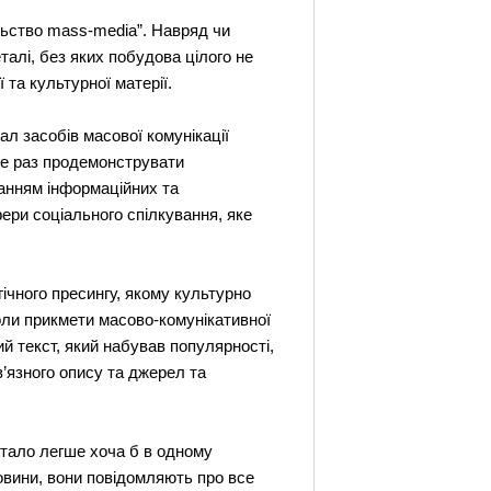
льство mass-media”. Навряд чи
алі, без яких побудова цілого не
 та культурної матерії.
л засобів масової комунікації
ще раз продемонструвати
анням інформаційних та
ери соціального спілкування, яке
ічного пресингу, якому культурно
оли прикмети масово-комунікативної
й текст, який набував популярності,
в’язного опису та джерел та
 стало легше хоча б в одному
новини, вони повідомляють про все