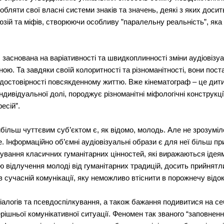
робляти свої власні системи знаків та значень, деякі з яких до
 ілюзій та міфів, створюючи особливу ”паралельну реальність”, як
 заснована на варіативності та швидкоплинності зміни аудіовізу
тною. Та завдяки своїй колоритності та різноманітності, вони по
достовірності повсякденному життю. Вже кінематограф – це дитин
ндивідуальної долі, породжує різноманітні міфологічні конструкції
есій”.
більш чуттєвим суб’єктом є, як відомо, молодь. Але не зрозуміл
е. Інформаційно об’ємні аудіовізуальні образи є для неї більш п
нування класичних гуманітарних цінностей, які виражаються ідея
 відлучення молоді від гуманітарних традицій, досить прийнят
в сучасній комунікації, яку неможливо втіснити в порожнечу відок
алогів та псевдоспілкування, а також бажання подивитися на себе
рішньої комунікативної ситуації. Феномен так званого “заповненн