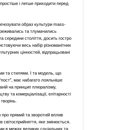
, простіше і легше приходити перед
рогнозувати образ культури mass-
переживались та тлумачились
та середини століття, досить гостро
ристовуючи весь набір різноманітних
культурних цінностей, відпрацьовані
и та стилями. І та модель, що
“пост”, має набагато лояльніше
ваній на принцип плюралізму,
тву та комерціалізації, елітарності
 творінь.
 про прямий та зворотній вплив
в світосприйняття, яке змінюється.
ми в межах великих соціальних та