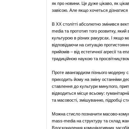
як про новини. Це дуже цікаво, як цік
завісою. Але якщо хочеться дізнатися 
В XX столітті абсолютно змінився век
media та прототип того розвитку, яки
культурою в різних ракурсах. І якщо м
відповідаючи на ситуацію протистояння
прийомів – від естетичної агресії та 
традиційною наукою та просвітництвом
Проте авангардизм пізнього модерну с
приходить йому на зміну останніми де
ставлення до культури минулого, припу
відводиться місце всьому: гуманітарній
та масовості, змішуванню, підробці сти
Можна стисло позначити масово-комуні
mass-media на структуру та склад жан
Вдосконалення комунікативних засобі