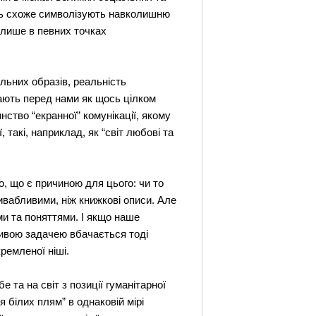
сить схоже символізують навколишню
а лише в певних точках
альних образів, реальність
стають перед нами як щось цілком
ство “екранної” комунікації, якому
, такі, наприклад, як “світ любові та
о, що є причиною для цього: чи то
ривабливими, ніж книжкові описи. Але
ми та поняттями. І якщо наше
ливою задачею вбачається тоді
ремленої ніші.
 та на світ з позиції гуманітарної
я білих плям” в однаковій мірі