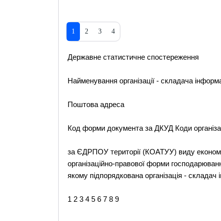
1
2
3
4
Державне статистичне спостереження
Найменування організації - складача інформа
Поштова адреса
Код форми документа за ДКУД Коди організа
за ЄДРПОУ території (КОАТУУ) виду економі
організаційно-правової форми господарюванн
якому підпорядкована організація - складач 
1 2 3 4 5 6 7 8 9