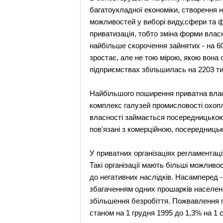
багатоукладної економіки, створення 
можливостей у виборі виду,сфери та ф
приватизація, тобто зміна форми власн
найбільше скорочення зайнятих - на 60
зростає, але не тою мірою, якою вона
підприємствах збільшилась на 2203 тис
Найбільшого поширення приватна влас
комплекс галузей промисловості охоп
власності займається посередницькою 
пов'язані з комерційною, посередницьк
У приватних організаціях регламентац
Такі організації мають більші можливо
до негативних наслідків. Насамперед -
збагаченням одних прошарків населенн
збільшення безробіття. Пожвавлення п
станом на 1 грудня 1995 до 1,3% на 1 с