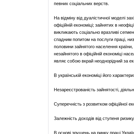
певних соціальних верств.
На відміну від дуалістичної моделі за
офіційній економіці; зайнятих в неофіц
викликають соціально вразливі сегмен
спадним попитом на послуги праці, ни
половини зайнятого населення країни, 
незайнятого в офіційній економіці на
являє собою вкрай неоднорідний за ек
В українській економіці його характери
Незареєстрованість зайнятості, діяльн
Суперечність з розвитком офіційної ек
Залежність доходів від ступеня ризику
В основі зрушень на ринку праці Украї