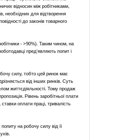
ничих відносин між робітниками,
ів, необхідних для відтворення
повідності до законів товарного
робітники - >90%). Таким чином, на
роботодавці пред'являють попит і
обочу силу, тобто цей ринок має
дрізняється від інших ринків. Суть
релом життєдіяльності. Тому продаж
ропозиція. Рівень заробітньої плати
ставки оплати праці, тривалість
 попиту на робочу силу від її
ухів.