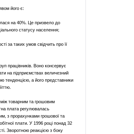
вом його є:
илася на 40%. Це призвело до
ціального статусу населення;
і за таких умов свідчить про її
уп працівників. Воно консервує
вати на підприємствах величезний
ою тенденцією, а його представники
біттю.
 між товарним та грошовим
бітна плата регулювалась
им, з прорахунками грошової та
бітної плати. У 1996 році понад 32
ті. Зворотною реакцією з боку