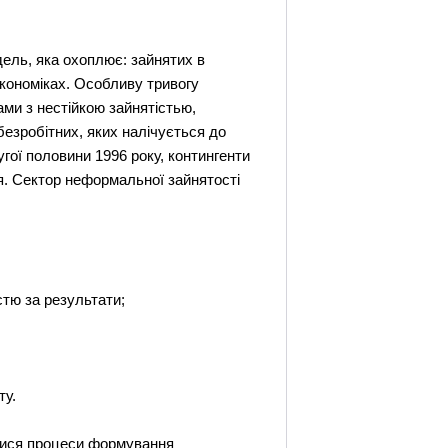
дель, яка охоплює: зайнятих в
 економіках. Особливу тривогу
ми з нестійкою зайнятістью,
езробітних, яких налічується до
угої половини 1996 року, контингенти
ня. Сектор неформальної зайнятості
стю за результати;
ту.
чалися процеси формування