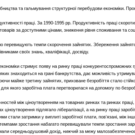
бництва та гальмування структурної перебудови економіки. Проя
уктивності праці. За 1990-1995 рр. Продуктивність праці скорот
 товарів за доступними цінами, зниження рівня споживання та со
 перевищують темпи скорочення зайнятих. Збереження зайнятост
никами своїх знань, кваліфікації, досвіду.
кономіки стримує появу на ринку праці конкурентоспроможних гр
 яких знаходиться на грані банкрутства, дає можливість утриму
ючи майже третину зайнятих, приховане безробіття стало стійк
 для якого заробітна плата перетворилася на допомогу по безро
ностей між ціноутворенням на товарних ринках та ринках праці,
ах ціноутворення підлягало лібералізації, а на ринку праці заро
 стали затримки у виплиті заробітної плати, пов'язані, між інш
а темпами зростання набагато перевищували темпи зростання заро
 мали середньодушовий дохід, нижчий за межу малозабезпеченос