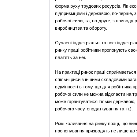
форма руху трудових ресурсів. Як еко
підприємцями і державою, по-перше, з 
рабочої сили, та, по-друге, з приводу 
виробництва та обороту.
Сучасні індустріальні та постіндустрі
ринку праці робітники пропонують сво
платять за неї.
На практиці ринок праці сприймається 
спільні риси з іншими складовими загал
відмінності в тому, що для робітника 
робочої сили не можна відкласти на т
може гарантуватися тільки державою, 
робочого часу, оподаткування та ін.).
Різкі коливання на ринку праці, що вин
пропонування призводять не лише до з