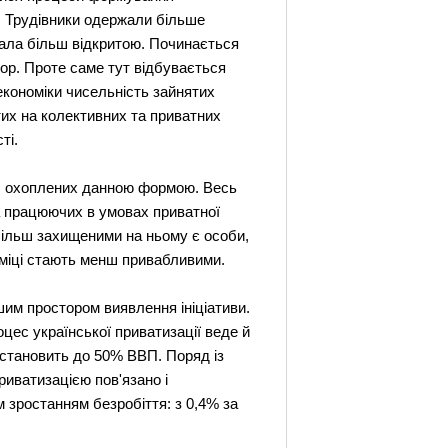
я. Трудівники одержали більше
тала більш відкритою. Починається
тор. Проте саме тут відбувається
економіки чисельність зайнятих
тих на колективних та приватних
ті.
х, охоплених данною формою. Весь
 працюючих в умовах приватної
більш захищеними на ньому є особи,
номіці стають менш привабливими.
им простором виявлення ініціативи.
оцес української приватизації веде й
і становить до 50% ВВП. Поряд із
риватизацією пов'язано і
 зростанням безробіття: з 0,4% за