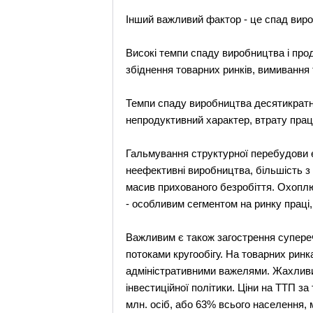
Інший важливий фактор - це спад виро
Високі темпи спаду виробництва і прод
збіднення товарних ринків, вимивання
Темпи спаду виробництва десятикратно
непродуктивний характер, втрату праців
Гальмування структурної перебудови е
неефективні виробництва, більшість з
масив прихованого безробіття. Охоплю
- особливим сегментом на ринку праці,
Важливим є також загострення супереч
потоками кругообігу. На товарних ринк
адміністративними важелями. Жахливими
інвестиційної політики. Ціни на ТТП з
млн. осіб, або 63% всього населення,