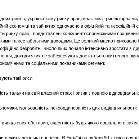
хідних ринків, українському ринку праці властива трисекторна мо
ійній економіці та зайнятих одночасно в офіційній та неофіційній
ти ринку праці, представлені конкурентоспроможними працівника
зкими та нестабільними доходами. Це великий масив приховано б
офіційно безробітні, число яких почало інтенсивно зростати з др
селення, доходи яких не забезпечують достатнього життєвого рів
ономічними та соціальними показниками сегмент.
зують такі риси:
ість тальки на свій власний страх і ризик з повною відповідальні
ономики, ізольованість, некоординованість цих видів діяльності;
, випадкових обставин, відсутність будь-якого соціального захис
ни лежить декілька процесів. В Україні на рубежі 90-х років по