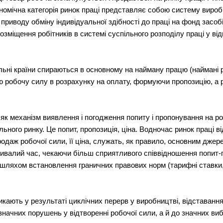
номічна категорія ринок праці представляє собою систему вироб
приводу обміну індивідуальної здібності до праці на фонд засоб
розміщення робітників в системі суспільного розподілу праці у від
альні країни спираються в основному на найману працю (наймані 
ю робочу силу в розрахунку на оплату, формуючи пропозицію, а 
як механізм виявлення і погодження попиту і пропонування на р
ьного ринку. Це попит, пропозиція, ціна. Водночас ринок праці ві
продаж робочої сили, її ціна, служать, як правило, основним дже
ривалий час, чекаючи більш сприятливого співвідношення попит-п
шляхом встановлення граничних правових норм (тарифні ставки, 
икають у результаті циклічних перерв у виробництві, відставання
начних порушень у відтворенні робочої сили, а й до значних виб