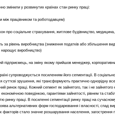
нно змінили у розвинутих країнах стан ринку праці:
и між працівником та роботодавцем)
кон про соціальне страхування, житлове будівництво, медицина,
ь за рівень виробництва (зниження податків або збільшення видат
і нарощує виробництво)
ий підприємець, на зміну якому прийшов менеджер, корпоративн
раїні супроводжується посиленням його сегментації. В соціально
 суттєві зрушення, які трансформують практично однорідну все
й ринок праці. Кожний сегмент як зайнятого, так і не зайнятого
 економічною поведінкою, гарантіями зайнятості, рівнем та стабі
 ринку праці. В посиленні сегментації ринку праці на сучасному
, поява альтернативних форм господарювання і власності, спад в
цих факторів стало значне розшарування населення, загострення 