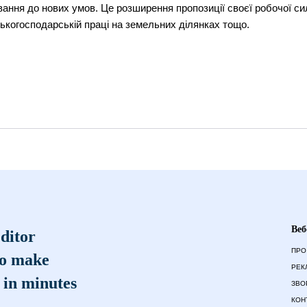
ння до нових умов. Це розширення пропозиції своєї робочої сил
ськогосподарській праці на земельних ділянках тощо.
Веб
ditor
ПРО
to make
РЕК
 in minutes
ЗВО
КОН