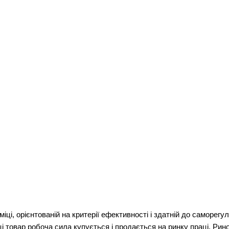
міці, орієнтованій на критерії ефективності і здатній до саморег
ці товар робоча сила купується і продається на ринку праці. Рино