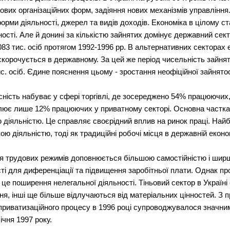
нових організаційних форм, задіяння нових механізмів управлінн
орми діяльності, джерел та видів доходів. Економіка в цілому с
ості. Але й донині за кількістю зайнятих домінує державний сек
83 тис. осіб протягом 1992-1996 рр. В альтернативних секторах 
 скорочується в державному. За цей же період чисельність зайня
. осіб. Єдине пояснення цьому - зростання неофіційної зайнятос
ність набуває у сфері торгівлі, де зосереджено 54% працюючи
лює лише 12% працюючих у приватному секторі. Основна частка
діяльністю. Це справляє своєрідний вплив на ринок праці. Най
ою діяльністю, тоді як традиційні робочі місця в державній еко
ія трудових режимів доповнюється більшою самостійністю і ширш
сті для диференціації та підвищення заробітньої плати. Однак пр
 це поширення нелегальної діяльності. Тіньовий сектор в Україн
я, інші ще більше відлучаються від матеріальних цінностей. З п
риватизаційного процесу в 1996 році супроводжувалося значним
ічня 1997 року.