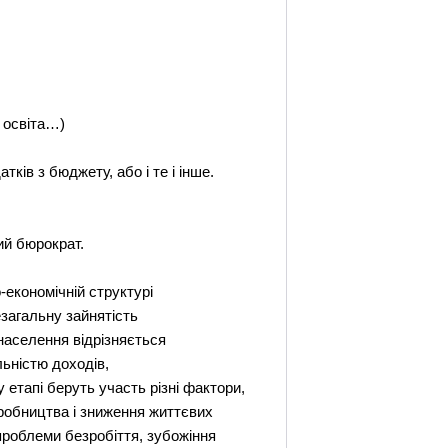
 освіта…)
ків з бюджету, або і те і інше.
ий бюрократ.
-економічній структурі
загальну зайнятість
 населення відрізняється
льністю доходів,
 етапі беруть участь різні фактори,
иробництва і зниження життєвих
проблеми безробіття, зубожіння