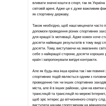
вливати значні кошти в спорт, так як Україна
світовій арені. Адже це є дуже важливим фак
як спортивну державу.
Також необхідно, щоб наші меценати часто пі
допомоги проведення різних спортивних захо
для кращої їх мотивації. Адже кожен хоче ст
досягти найвищих результатів в тому виді спо
досягти. Тому, виступаючи на змаганнях світ
себе з найкращої сторони, досягти хороших р
країн і запропонували вигідні контракти.
Але як будь-яка інша країна так і ми повинні
спортивних подій являється одним з головних
проведенню тих чи інших спортивних заходів,
міста, але й в інших районах, ціни на квитк
трансляцій та трансляцій по мережі Інтернет,
щоб зріс інтерес до вітчизняного спорту слі
виступати нашим спортсменам на міжнародни