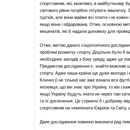
спортсменів, які, можливо, в майбутньому б
світового рівня потрібно готувати змалечку.
гуртків, але вони майже всі платні і не коже
якщо вона і обдарована. Отже, основною мето
меценатів, які б надали допомогу для прове
Отже, метою даного соціологічного дослідже
проблем розвитку спорту. Доцільно було б 
необхідних заходів з боку уряду, адже це п
Предметом дослідження є: знайти можливі ш
спорту. Адже наша країна ще дуже молода і ма
Кличко (і не тільки) нас вже взнала вся фу
іноземця, що він знає про Україну, то він ск
якщо Україну будуть знати не через такі ката
та їх досягнення. Це сприяло б і доброму ім
спортсменів на чемпіонати Європи та Світу, 
Дане дослідження повинно виконати ряд певн