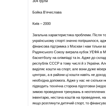
304 групи
Бойка В'ячеслава
Київ – 2000
Загальна характеристика проблеми. Після то
українському спорті значно погіршилося, ад
фінансова підтримка з Москви і нам тільки ва
Радянського Союзу виграла кубок УЕФА в Мюн
баскетболу на олімпіаді та ін. Адже до скла
республік СССР в тому числі й з України. А
виділяє кошти на спорт, але вони дуже мізер
центрах, а в райони ці кошти навіть не доход
необхідна допомога. Адже у нас не скільки не
підводить технічна сторона підготовки (недо
зимою проведення тренувань в неотеплених 
інвентарю, нестача коштів на проведення, наві
якщо розглянути дитячий спорт, то фінансу