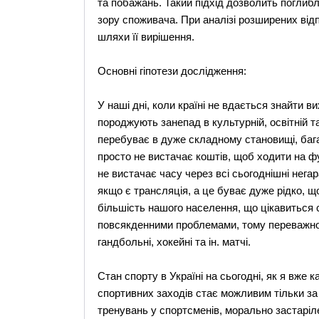
та побажань. Такий підхід дозволить поглибл
зору споживача. При аналізі розширених від
шляхи її вирішення.
Основні гіпотези дослідження:
У наші дні, коли країні не вдається знайти в
породжують занепад в культурній, освітній 
перебуває в дуже складному становищі, бага
просто не вистачає коштів, щоб ходити на фут
не вистачає часу через всі сьогоднішні нега
якщо є трансляція, а це буває дуже рідко, щ
більшість нашого населення, що цікавиться 
повсякденними проблемами, тому переважно 
гандбольні, хокейні та ін. матчі.
Стан спорту в Україні на сьогодні, як я вже 
спортивних заходів стає можливим тільки за
тренувань у спортсменів, морально застаріле 