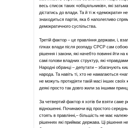
весь список таких «обіцяльників», які зать
дістатись до влади. Та й ті ж «демократи» не к
знаходиться партія, яка б наполегливо спрям
демократичного суспільства.
Третій фактор – це правління держави, і, вза
гілках влади після розпаду СРСР сам собою 
рішення і закони, які начебто повинні йти на
самі голови владних структур, які «правдами
Народні обранці – депутати – збагачують ки
народа. Та навіть ті, хто не намагаються «наг
не можуть протидіяти такій масі інших своїх к
деякі просто так довго жили за іншими принц
За четвертий фактор я хотів би взяти саме р
відношенні. Починаючи від простого середнь
стоять в правлінні,– більшість не має належн
рішеннях які приймає держава. Ці рішення н