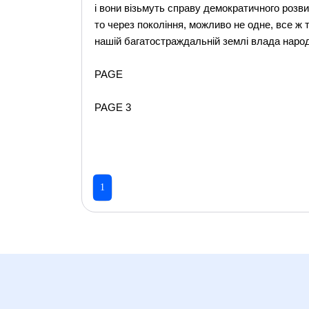
і вони візьмуть справу демократичного розвит
то через покоління, можливо не одне, все ж та
нашій багатостраждальній землі влада народ
PAGE
PAGE 3
1