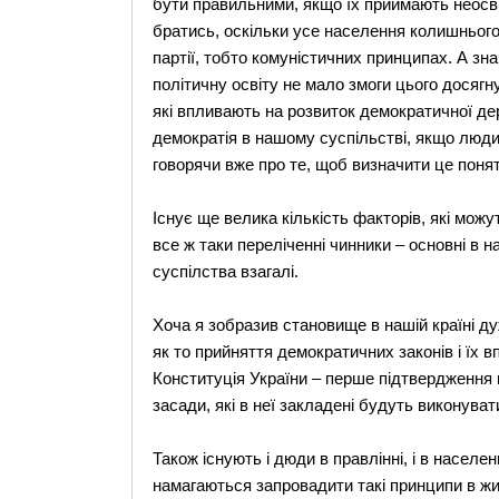
бути правильними, якщо їх приймають неосвіче
братись, оскільки усе населення колишньог
партії, тобто комуністичних принципах. А зн
політичну освіту не мало змоги цього досягн
які впливають на розвиток демократичної дер
демократія в нашому суспільстві, якщо люди 
говорячи вже про те, щоб визначити це понят
Існує ще велика кількість факторів, які можу
все ж таки переліченні чинники – основні в 
суспілства взагалі.
Хоча я зобразив становище в нашій країні ду
як то прийняття демократичних законів і їх
Конституція України – перше підтвердження 
засади, які в неї закладені будуть виконува
Також існують і дюди в правлінні, і в населен
намагаються запровадити такі принципи в ж