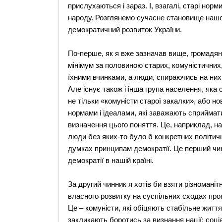
прислухаються і зараз. І, взагалі, старі нор
народу. Розглянемо сучасне становище нашої
демократичний розвиток України.
По-перше, як я вже зазначав вище, громадян
мінімум за половиною старих, комуністичних,
їхними вчинками, а люди, спираючись на них, 
Але існує також і інша група населення, яка
не тільки «комуністи старої закалки», або но
нормами і ідеалами, які заважають сприймати
визначення цього поняття. Це, наприклад, нац
люди без яких-то було б конкретних політичн
думках принципам демократії. Це перший чин
демократії в нашій країні.
За другий чинник я хотів би взяти різноманітн
власного розвитку на суспільних сходах пр
Це – комуністи, які обіцяють стабільне життя і
закликають боротись за визнання нації; соціа