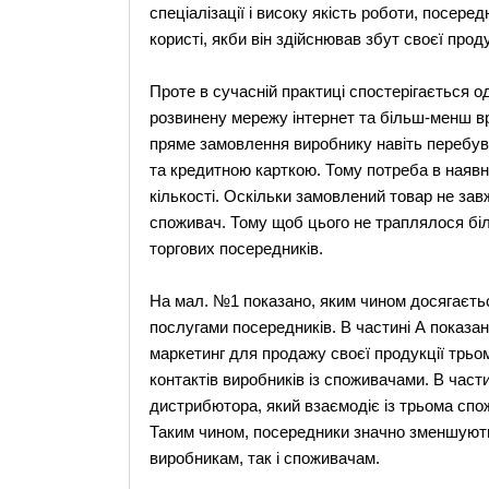
спеціалізації і високу якість роботи, посер
користі, якби він здійснював збут своєї проду
Проте в сучасній практиці спостерігається о
розвинену мережу інтернет та більш-менш вр
пряме замовлення виробнику навіть перебу
та кредитною карткою. Тому потреба в наявн
кількості. Оскільки замовлений товар не зав
споживач. Тому щоб цього не траплялося бі
торгових посередників.
На мал. №1 показано, яким чином досягаєтьс
послугами посередників. В частині А показа
маркетинг для продажу своєї продукції трьо
контактів виробників із споживачами. В части
дистрибютора, який взаємодіє із трьома спо
Таким чином, посередники значно зменшують 
виробникам, так і споживачам.