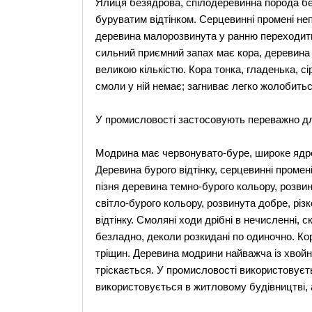
Ялиця безядрова, спілодеревинна порода бе
буруватим відтінком. Серцевинні промені непо
деревина малорозвинута у ранню переходить 
сильний приємний запах має кора, деревина 
великою кількістю. Кора тонка, гладенька, сі
смоли у ній немає; загниває легко жолобитьс
У промисловості застосовують переважно дл
Модрина має червонувато-буре, широке ядро;
Деревина бурого відтінку, серцевинні промені 
пізня деревина темно-бурого кольору, розвин
світло-бурого кольору, розвинута добре, різ
відтінку. Смоляні ходи дрібні в нечисленні, 
безладно, деколи розкидані по одиночно. Ко
тріщин. Деревина модрини найважча із хвойни
тріскається. У промисловості використовуєть
використовується в житловому будівництві,