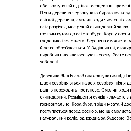
або жовтуватий відтінок, серцевинні промені н
Пізня деревина червонувато-бурого кольору, 
світлої деревини, смоляні ходи численні діам
всіх розрізах, має різкий скипидарний запах.
гострим кутом до осі стовбура. Кора у сосни 
гладенька і золотиста. Деревина смолиста, мі
й легко оброблюється. У будівництві, столя
виробництвах застосовують сосну. Росте вс
заболоні.
Деревина біла із слабким жовтуватим відтінко
шари розрізняються на всіх розрізах, пізня д
ранню переходить поступово. Смоляні ходи н
скипидарний. Розміщення сучків кільчасте з
горизонтальне. Кора бура, тріщинувата й до
поступається перед сосною, менш смолиста; 
натуральний колір, однорідна за будовою. За