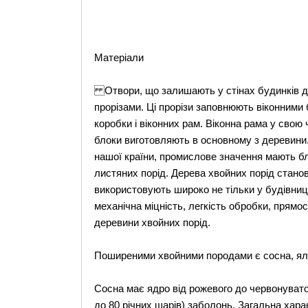
Матеріали
Отвори, що залишають у стінах будинків дл
прорізами. Ці прорізи заповнюють віконними 
коробки і віконних рам. Віконна рама у свою 
блоки виготовляють в основному з деревини. 
нашої країни, промислове значення мають бл
листяних порід. Дерева хвойних порід стано
використовують широко не тільки у будівниц
механічна міцність, легкість обробки, прямост
деревини хвойних порід.
Поширеними хвойними породами є сосна, яли
Сосна має ядро від рожевого до червонувато-
до 80 річних шарів) заболонь. Загальна хар