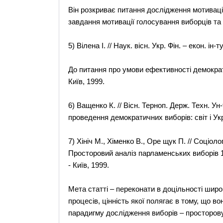
Він розкриває питання дослідження мотиваці
завдання мотивації голосування виборців та
5) Вілена І. // Наук. вісн. Укр. Фін. – екон. ін-
До питання про умови ефективності демократич
Київ, 1999.
6) Ващенко К. // Вісн. Терноп. Держ. Техн. Ун-т
проведення демократичних виборів: світ і Ук
7) Хініч М., Хіменко В., Оре щук П. // Соціоло
Просторовий аналіз парламенських виборів 199
- Київ, 1999.
Мета статті – переконати в доцільності шир
процесів, цінність якої полягає в тому, що 
парадигму дослідження виборів – просторов