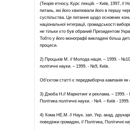
(Теорія етносу. Курс лекцій. – Київ, 1997, // 
питань, які його хвилювали його в першу чер
суспільства. Це питання щодо основних конц
національної інтеграції, громадськості вибор
не тільки хто був обраний Президентом Україн
Тобто у його монографії викладені більш дета
процеси.
2) Процьків М. // Молода нація. – 1999. - №10
політичні науки. – 1999. - №9, Київ.
Об‘єктом статті є передвиборча кампанія як 
3) Дзюба Н.// Маркетинг и реклама. – 1999. -
Політика політичні науки. - №4. – Київ - 1999.
4) Хома НЕ.М. // Наук. зап. Укр. акад. друка
поведінки громадян, // Політика, Політичні нау