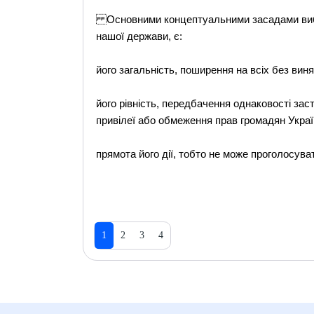
Основними концептуальними засадами виборч
нашої держави, є:
його загальність, поширення на всіх без виня
його рівність, передбачення однаковості заст
привілеї або обмеження прав громадян Укра
прямота його дії, тобто не може проголосува
1
2
3
4