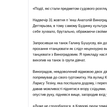
«Події, які стали предметом судового розгля
Надвечір 31 жовтня п 'янш Анатолій Виногра
Дегтярьова, в тому самому Будинку культури,
себе зухвало, брутально, ображаючи своїми
Запросивши на танок Галину Бушуєву, він доп
прохання «танцювати як слід» нецензурно в
танцювати з Виноградовим. Я прикладу наслі
вихопив на танок із групи дівчат.
Виноградов, невдоволений відмовою двох дів
попрямував до свого гуртожитку. На вулиці
Ларису Тезіну, яка поспішала додому, і перег
давав можливості піднятися вгору східцями. 
опустив руку, піднявся вище, загородив вхід 
«Дуже не сподобалося, в Коврові люди темні.