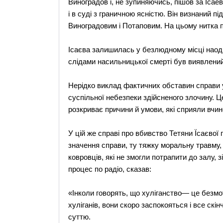
Виноградов і, не зупиняючись, пішов за Іса
і в суді з граничною ясністю. Він визнаний п
Виноградовим і Потаповим. На цьому нитка п
Ісаєва залишилась у безлюдному місці наодин
слідами насильницької смерті був виявлений
Нерідко виклад фактичних обставин справи 
суспільної небезпеки здійсненого злочину. 
розкриває причини й умови, які сприяли вчи
У цій же справі про вбивство Тетяни Їсаєвої
значення справи, ту тяжку моральну травму,
ковровців, які не змогли потрапити до залу, 
процес по радіо, сказав:
«Інколи говорять, що хуліганство— це безмот
хуліганів, вони скоро заспокояться і все ск
суттю.