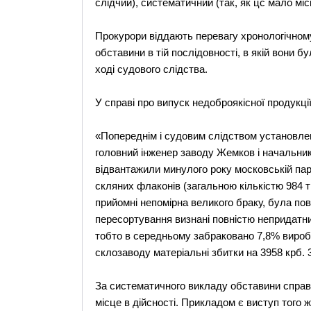
слідчий), систематичний (так, як цс мало міс
Прокурори віддають перевагу хронологічном
обставини в тій послідовності, в якій вони б
ході судового слідства.
У справі про випуск недоброякісної продукці
«Попереднім і судовим слідством установле
головний інженер заводу Жемков і начальник
відвантажили минулого року московській па
скляних флаконів (загальною кількістю 984 ти
прийомні непомірна великого браку, була пов
пересортування визнані повністю непридатни
тобто в середньому забраковано 7,8% виробі
склозаводу матеріальні збитки на 3958 крб. 
За систематичного викладу обставини справи
місце в дійсності. Прикладом є виступ того 