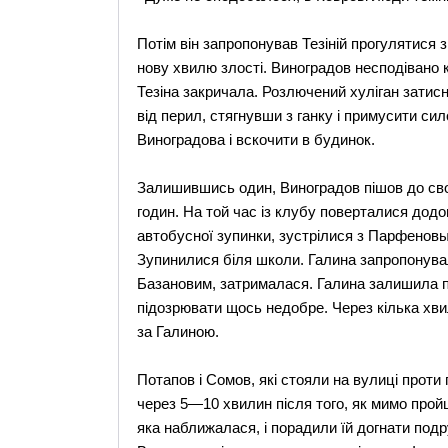
Потім він запропонував Тезіній прогулятися 
нову хвилю злості. Виноградов несподівано кі
Тезіна закричала. Розлючений хуліган затисну
від перил, стягнувши з ганку і примусити сил
Виноградова і вскочити в будинок.
Залишившись один, Виноградов пішов до свог
годин. На той час із клубу поверталися додо
автобусної зупинки, зустрілися з Парфеновым
Зупинилися біля школи. Галина запропонувал
Базановим, затрималася. Галина залишила по
підозрювати щось недобре. Через кілька хви
за Галиною.
Потапов і Сомов, які стояли на вулиці проти
через 5—10 хвилин після того, як мимо прой
яка наближалася, і порадили їй догнати под