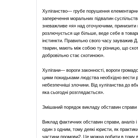
Хуліганство— грубе порушення елементарни
заперечення моральних підвалин суспільств
зневажливе «я» над оточуючими, принизити гі
розлючується ще більше, веде себе в товар
інстинкти. Правильно свого часу зауважив Д. 
тварин, мають між собою ту різницю, що ск
добровільно стає скотиною».
Хулігани— вороги законності, вороги громадс
цими покидьками людства необхідно вести рі
небезпечніші злочини. Від хуліганства до вб
яка сьогодні розглядається».
Змішаний порядок викладу обставин справи 
Виклад фактичних обставин справи, аналіз і о
один з одним, тому деякі юристи, як практики
частини промови2. Це можна робити в тому в