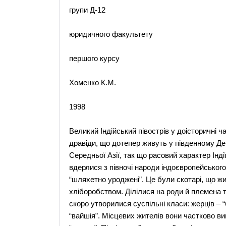
групи Д-12
юридичного факультету
першого курсу
Хоменко К.М.
1998
Великий Індійський півострів у доісторичні 
дравіди, що дотепер живуть у південному Дек
Середньої Азії, так що расовий характер Індії 
вдерлися з півночі народи індоєвропейськог
“шляхетно уроджені”. Це були скотарі, що жи
хліборобством. Ділілися на роди й племена 
скоро утворилися суспільні класи: жерців – “
“вайшія”. Місцевих жителів вони частково в