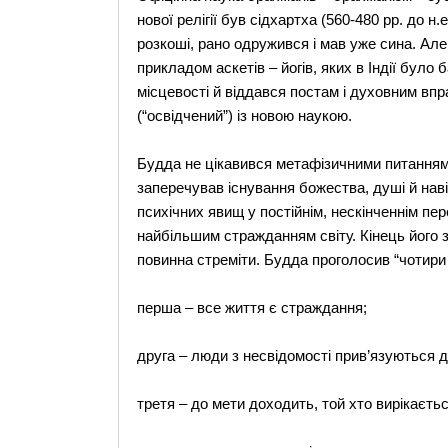
нової релігії був сідхартха (560-480 рр. до н.
розкоші, рано одружився і мав уже сина. Ал
прикладом аскетів – йогів, яких в Індії було б
місцевості й віддався постам і духовним впр
(“освідчений”) із новою наукою.
Будда не цікавився метафізичними питаннями
заперечував існування божества, душі й навіть
психічних явищ у постійнім, нескінченнім пер
найбільшим стражданням світу. Кінець його 
повинна стреміти. Будда проголосив “чотири 
перша – все життя є страждання;
друга – люди з несвідомості прив’язуються д
третя – до мети доходить, той хто вирікаєть