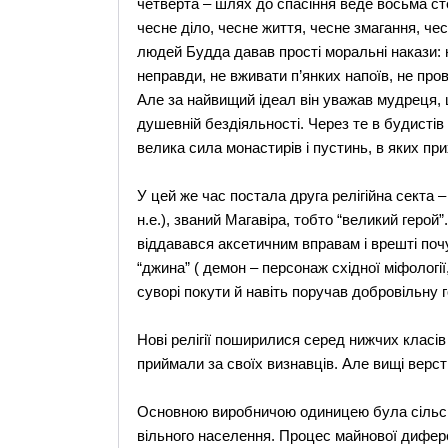
четверта – шлях до спасіння веде восьма ст
чесне діло, чесне життя, чесне змагання, че
людей Будда давав прості моральні накази: не
неправди, не вживати п’янких напоїв, не про
Але за найвищий ідеал він уважав мудреця, 
душевній бездіяльності. Через те в будисті
велика сила монастирів і пустинь, в яких при
У цей же час постала друга релігійна секта –
н.е.), званий Магавіра, тобто “великий герой”
віддавався аксетичним вправам і врешті поч
“джина” ( демон – персонаж східної міфології,
суворі покути й навіть поручав добровільну 
Нові релігії поширилися серед нижчих класів 
приймали за своїх визнавців. Але вищі верс
Основною виробничою одиницею була сільсь
вільного населення. Процес майнової диферен