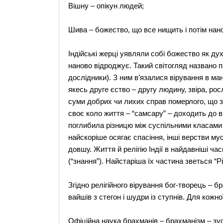
Вішну – опікун людей;
Шива – божество, що все нищить і потім нан
Індійські жерці уявляли собі божество як дух
наново відроджує. Такий світогляд названо п
дослідники). З ним в’язалися вірування в м
якесь друге єство – другу людину, звіра, ро
суми добрих чи лихих справ померлого, що зв
своє коло життя – “самсару” – доходить до в
поглибила різницю між суспільними класами 
найскоріше осягає спасіння, інші верстви му
довшу. Життя й релігію Індії в найдавніші ча
(“знання”). Найстаріша їх частина зветься “Рі
Згідно релігійного вірування бог-творець – бр
вайшів з стегон і шудри із ступнів. Для кожн
Офіційна наука брахманів – брахманізм – зус