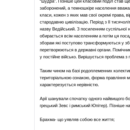
“шудра”. Пізніше цей класовий поділ став ще 
заборонений, а темношкіре населення вважали
класи, кожен з яких мав свої окремі права, в
стародавню цивілізацію. Період з ІІ тисячолі
назву Ведійський. З посиленням суспільної 
обирається всім населенням а потім ця пос
зборам які поступово трансформуються у збор
перетворюються в державні органи. Помічни
у постійне військо. Вирішується проблема з
Таким чином на базі родоплеменних колектив
територіальною ознакою, форма правління мо
характерезується нерівністю.
Арії шанували спочатку одного найвищого бог
грецький Зевс і римський Юпітер). Пізніше на
Брахма- що уявляв собою все життя;