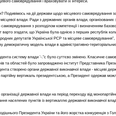
цевого самоврядування i враховувати їх iнтереси.
нти? Подивiмось на дiї держави щодо мiсцевого самоврядування за 
 мiсцевої влади. Ради з державних органiв влади, органiзованих
о самоврядування з розподiлом компетенцiї i визначенням базов
т варто згадати, що Україна була однiєю з перших республiк кол
родних депутатiв Української РСР та мiсцеве самоврядування", 
ву демократичну модель влади в адмiнiстративно-територiальни
идента систему влади '-."c було суттєво змiнено. Класичне са
айонiв та областей було запроваджено iнститут Представника Пре
нта створено органи державної виконавчої влади - мiсцевi держа
и партiйну вертикаль президентською, а Президент одержав мож
рганiзацiї державної влади на перiод переходу вiд монопартiйно
ня населених пунктiв iз вертикаллю державної виконавчої влади
одiшнього Президента України та його жорстка конкуренцiя з Го