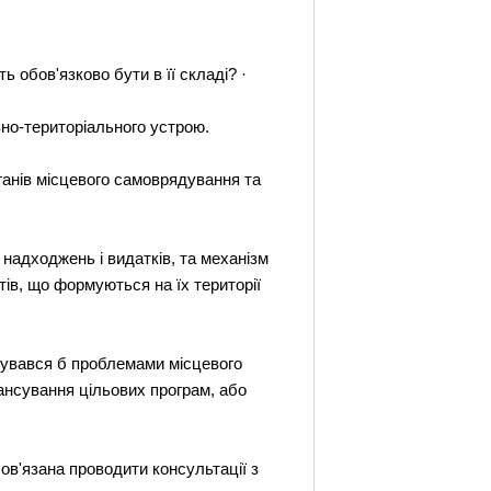
обов'язково бути в її складi? ·
вно-територiального устрою.
ганiв мiсцевого самоврядування та
надходжень i видаткiв, та механiзм
iв, що формуються на їх територiї
iкувався б проблемами мiсцевого
ансування цiльових програм, або
ов'язана проводити консультацiї з