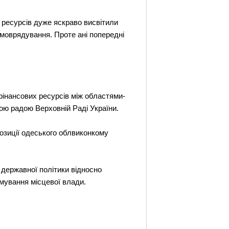
 ресурсiв дуже яскраво висвiтили
амоврядування. Проте анi попереднi
фiнансових ресурсiв мiж областями-
ою радою Верховнiй Радi України.
озицiї одеського облвиконкому
 державної полiтики вiдносно
мування мiсцевої влади.