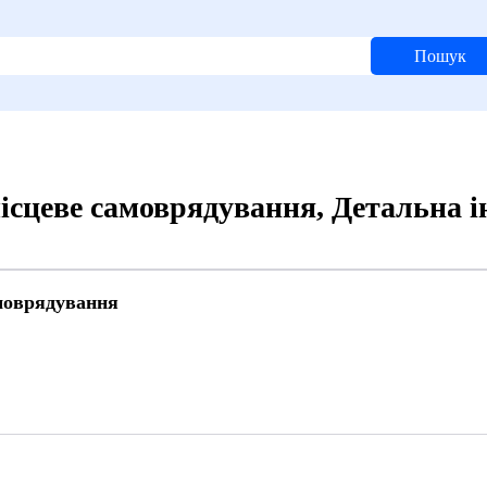
Пошук
мiсцеве самоврядування, Детальна 
амоврядування
7