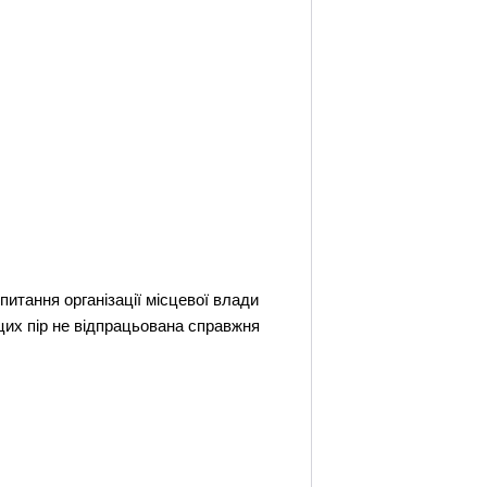
тання органiзацiї мiсцевої влади
цих пiр не вiдпрацьована справжня