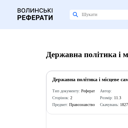
Державна полiтика i 
Державна полiтика i мiсцеве с
Тип документу:
Реферат
Автор:
Сторінок:
2
Розмір:
11.3
Предмет:
Правознавство
Скачувань:
182