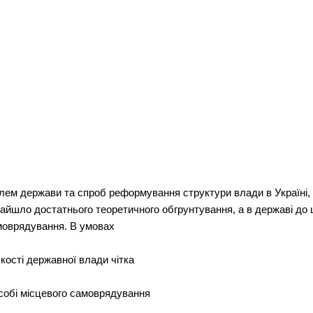
м держави та спроб реформування структури влади в Українi, пи
айшло достатнього теоретичного обгрунтування, а в державi до 
моврядування. В умовах
бкостi державної влади чiтка
особi мiсцевого самоврядування