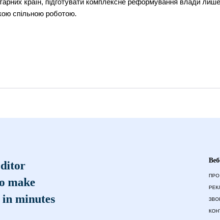
iтарних країн, пiдготувати комплексне реформування влади лиш
кою спiльною роботою.
Веб
ditor
ПРО
to make
РЕК
 in minutes
ЗВО
КОН