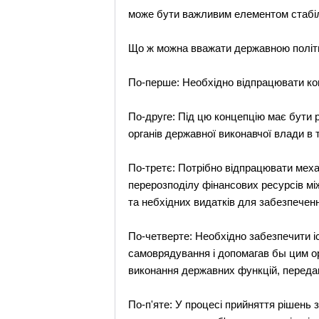
може бути важливим елементом стабiл
Що ж можна вважати державною полiтик
По-перше: Необхiдно вiдпрацювати конц
По-друге: Пiд цю концепцiю має бути р
органiв державної виконавчої влади в 
По-третє: Потрiбно вiдпрацювати меха
перерозподiлу фiнансових ресурсiв мi
та небхiдних видаткiв для забезпеченн
По-четверте: Необхiдно забезпечити i
самоврядування i допомагав бы цим ор
виконання державних функцiй, перед
По-п'яте: У процесi прийняття рiшень