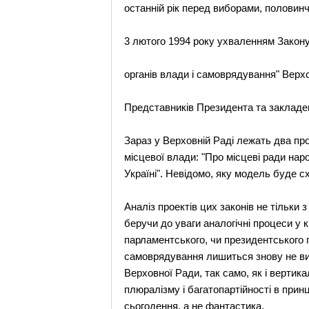
останнiй рiк перед виборами, половинча
3 лютого 1994 року ухваленням Закон
органiв влади i самоврядування" Верх
Представникiв Президента та закладен
Зараз у Верховнiй Радi лежать два про
мiсцевої влади: "Про мiсцевi ради на
Українi". Невiдомо, яку модель буде с
Аналiз проектiв цих законiв не тiльки 
беручи до уваги аналогiчнi процеси у 
парламентського, чи президентського п
самоврядування лишиться знову не вир
Верховної Ради, так само, як i верти
плюралiзму i багатопартiйностi в принц
сьогодення, а не фантастика.