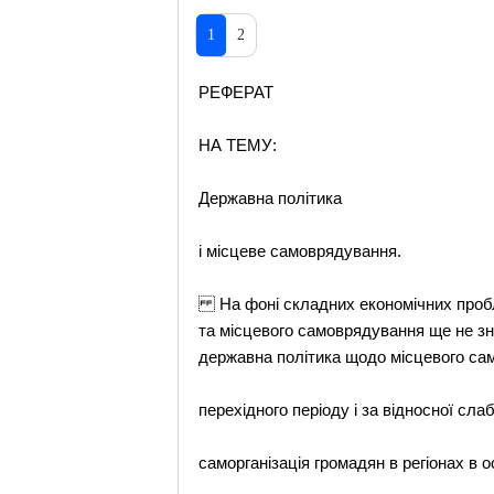
1
2
РЕФЕРАТ
НА ТЕМУ:
Державна полiтика
i мiсцеве самоврядування.
На фонi складних економiчних пробле
та мiсцевого самоврядування ще не зн
державна полiтика щодо мiсцевого са
перехiдного перiоду i за вiдносної сла
саморганiзацiя громадян в регiонах в 