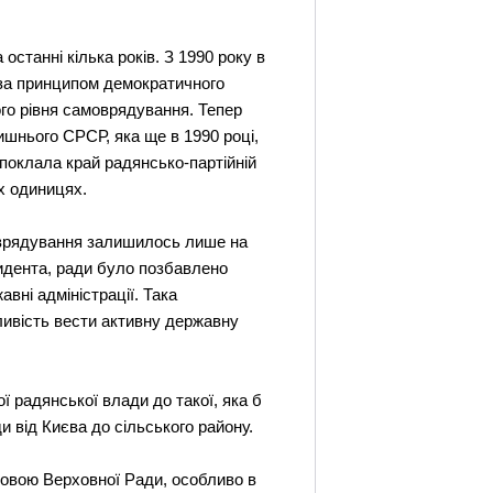
останнi кiлька рокiв. З 1990 року в
 за принципом демократичного
ого рiвня самоврядування. Тепер
ишнього СРСР, яка ще в 1990 роцi,
поклала край радянсько-партiйнiй
х одиницях.
моврядування залишилось лише на
зидента, ради було позбавлено
внi адмiнiстрацiї. Така
ливiсть вести активну державну
ї радянської влади до такої, яка б
 вiд Києва до сiльського району.
ловою Верховної Ради, особливо в