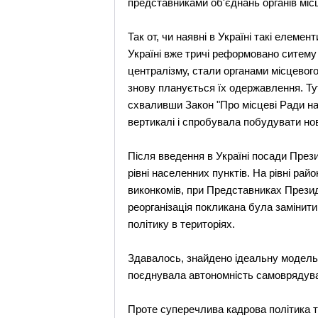
представниками об'єднань органiв мiс
Так от, чи наявнi в Українi такi елеме
Українi вже тричi реформовано ситему
централiзму, стали органами мiсцевог
знову планується їх одержавлення. Ту
схваливши Закон "Про мiсцевi Ради на
вертикалi i спробувала побудувати но
Пiсля введення в Українi посади През
рiвнi населенних пунктiв. На рiвнi р
виконкомiв, при Представниках Президе
реорганiзацiя покликана була замiнит
полiтику в територiях.
Здавалось, знайдено iдеальну модель о
поєднувала автономнiсть самоврядуван
Проте суперечлива кадрова полiтика т