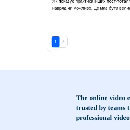
Як показує практика iнших пост-тотал
навряд чи можливо. Це має бути вели
1
2
The online video e
trusted by teams 
professional video