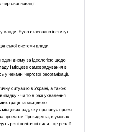
 чергової новацiї.
му влади. Було скасовано iнститут
дянської системи влади.
и один дному за iдеологiєю щодо
ладу i мiсцеве самоврядування в
у чеканнi чергової реорганiзацiї.
тичну ситуацiю в Українi, а також
випадку - чи то в разi ухвалення
нiстрацiї та мiсцевого
 мiсцевих рад, яку пропонує проект
 за проектом Президента, в умовах
ть рiзнi полiтичнi сили - це реалiї