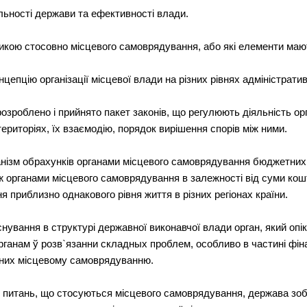
ьностi держави та ефективностi влади.
ою стосовно мiсцевого самоврядування, або якi елементи мають 
епцiю органiзацiї мiсцевої влади на рiзних рiвнях адмiнiстрати
озроблено i прийнято пакет законiв, що регулюють дiяльнiсть ор
територiях, їх взаємодiю, порядок вирiшення спорiв мiж ними.
нiзм обрахункiв органами мiсцевого самоврядування бюджетних 
ж органами мiсцевого самоврядування в залежностi вiд суми кошт
я приблизно однакового рiвня життя в рiзних регiонах країни.
снування в структурi державної виконавчої влади орган, який оп
ганам ў розв`язанни складных проблем, особливо в частинi фiн
аних мiсцевому самоврядуванню.
 з питань, що стосуються мiсцевого самоврядування, держава зоб