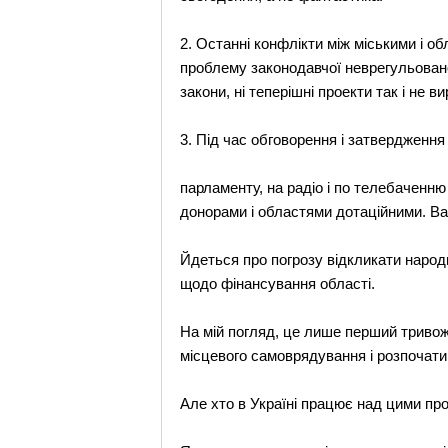
2. Останнi конфлiкти мiж мiськими i о
проблему законодавчої неврегульовано
закони, нi теперiшнi проекти так i не в
3. Пiд час обговорення i затвердженн
парламенту, на радiо i по телебаченн
донорами i областями дотацiйними. Ва
Йдеться про погрозу вiдкликати народ
щодо фiнансування областi.
На мiй погляд, це лише перший тривож
мiсцевого самоврядування i розпочати
Але хто в Українi працює над цими п