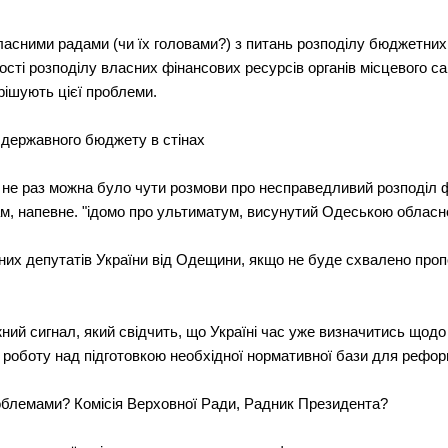
бласними радами (чи їх головами?) з питань розподiлу бюджетних
стi розподiлу власних фiнансових ресурсiв органiв мiсцевого с
ирiшують цiєї проблеми.
я державного бюджету в стiнах
ю не раз можна було чути розмови про несправедливий розподiл 
м, напевне. "iдомо про ультиматум, висунутий Одеською обласн
них депутатiв України вiд Одещини, якщо не буде схвалено проп
ний сигнал, який свiдчить, що Українi час уже визначитись щодо
 роботу над пiдготовкою необхiдної нормативної бази для рефор
роблемами? Комiсiя Верховної Ради, Радник Президента?