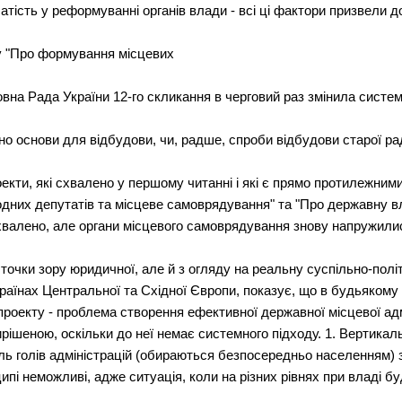
тiсть у реформуваннi органiв влади - всi цi фактори призвели до
у "Про формування мiсцевих
овна Рада України 12-го скликання в черговий раз змiнила систе
о основи для вiдбудови, чи, радше, спроби вiдбудови старої ра
екти, якi схвалено у першому читаннi i якi є прямо протилежним
родних депутатiв та мiсцеве самоврядування" та "Про державну в
хвалено, але органи мiсцевого самоврядування знову напружились 
з точки зору юридичної, але й з огляду на реальну суспiльно-полi
країнах Центральної та Схiдної Європи, показує, що в будьякому 
роекту - проблема створення ефективної державної мiсцевої адмi
iшеною, оскiльки до неї немає системного пiдходу. 1. Вертикаль
каль голiв адмiнiстрацiй (обираються безпосередньо населенням)
ипi неможливi, адже ситуацiя, коли на рiзних рiвнях при владi буду