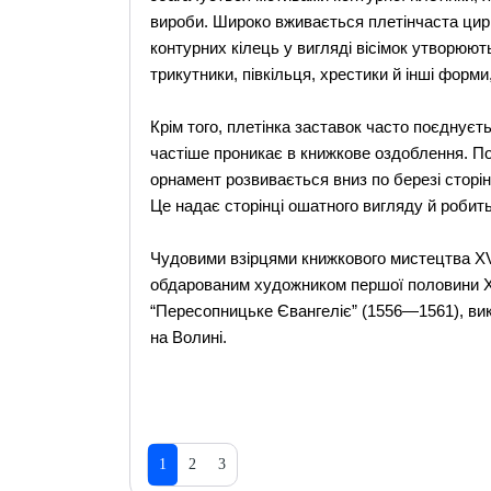
вироби. Широко вживається плетінчаста цир
контурних кілець у вигляді вісімок утворюють
трикутники, півкільця, хрестики й інші форм
Крім того, плетінка заставок часто поєднуєт
частіше проникає в книжкове оздоблення. По
орнамент розвивається вниз по березі сторі
Це надає сторінці ошатного вигляду й робить
Чудовими взірцями книжкового мистецтва XVI
обдарованим художником першої половини XV
“Пересопницьке Євангеліє” (1556—1561), в
на Волині.
1
2
3