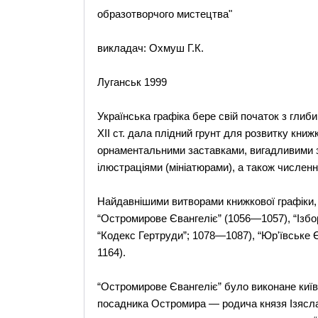
образотворчого мистецтва"
викладач: Охмуш Г.К.
Луганськ 1999
Українська графіка бере свій початок з глиби
XII ст. дала плідний грунт для розвитку кни
орнаментальними заставками, вигадливими за
ілюстраціями (мініатюрами), а також числен
Найдавнішими витворами книжкової графіки, щ
“Остромирове Євангеліє” (1056—1057), “Ізбор
“Кодекс Гертруди”; 1078—1087), “Юр'ївське Є
1164).
“Остромирове Євангеліє” було виконане киї
посадника Остромира — родича князя Ізясла