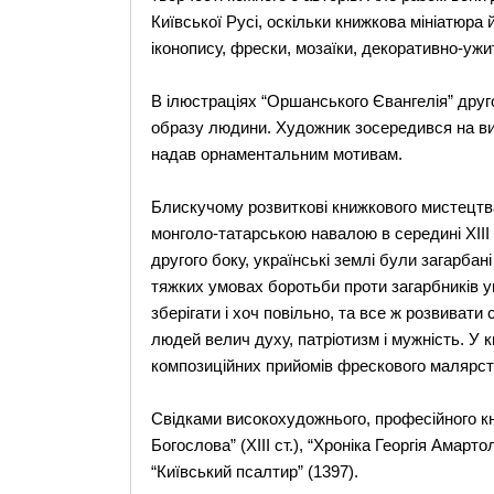
Київської Русі, оскільки книжкова мініатюра
іконопису, фрески, мозаїки, декоративно-ужи
В ілюстраціях “Оршанського Євангелія” друго
образу людини. Художник зосередився на вия
надав орнаментальним мотивам.
Блискучому розвиткові книжкового мистецтва
монголо-татарською навалою в середині XIII 
другого боку, українські землі були загарба
тяжких умовах боротьби проти загарбників у
зберігати і хоч повільно, та все ж розвиват
людей велич духу, патріотизм і мужність. У 
композиційних прийомів фрескового малярст
Свідками високохудожнього, професійного кн
Богослова” (XIII ст.), “Хроніка Георгія Амартол
“Київський псалтир” (1397).