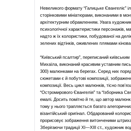
Невеликого формату “Галицьке Євангеліє” і
сторінковими мініатюрами, виконаними в мо
архітектурним обрамленням. Увага художник
психологічної характеристики персонажів, м
надто ж їх колористики, побудованої на дел
зелених відтінків, оживлених плямами кіновар
“Київський псалтир”, переписаний київськи
Михаїла, виконаний красивим уставним пись
300) малюнками на берегах. Серед них поря
сюжетами є й побутові композиції, зображення
композиції. Весь цикл малюнків, тісно пов'я
“Остромирового Євангелія” та “Ізборника Св
емалі. Досить помітно й те, що автор малюнк
тому у нього трапляється багато алегорични
візантійський оригінал. Обдарований колорис
прорисовує зображення витонченими штрихам
Зберігаючи традиції XI—XIII ст., художник вод