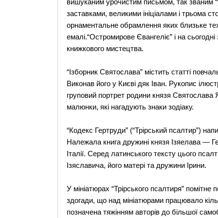
вишуканим урочистим письмом, так званим 
заставками, великими ініціалами і трьома ст
орнаментальне обрамлення яких близьке техн
емалі.“Остромирове Євангеліє” і на сьогод
книжкового мистецтва.
“Ізборник Святослава” містить статті повчаль
Виконав його у Києві дяк Іван. Рукопис ілюс
груповий портрет родини князя Святослава Я
малюнки, які нагадують знаки зодіаку.
“Кодекс Гертруди” (“Трірський псалтир”) нап
Належала книга дружині князя Ізяелава — Герт
Італії. Серед латинського тексту цього псал
Ізяславича, його матері та дружини Ірини.
У мініатюрах “Трірського псалтиря” помітне 
здогади, що над мініатюрами працювало кільк
позначена тяжінням авторів до більшої самоб