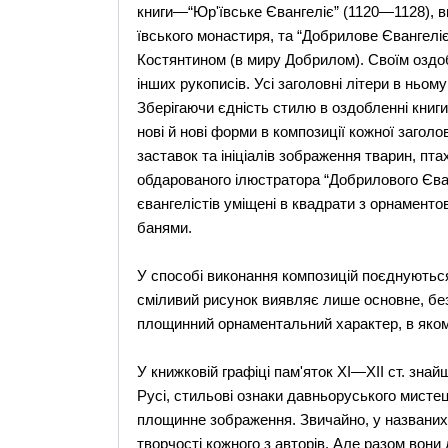
книги—“Юр'ївське Євангеліє” (1120—1128),
ївського монастиря, та “Добрилове Євангеліє
Костянтином (в миру Добрилом). Своїм оздо
інших рукописів. Усі заголовні літери в нь
Зберігаючи єдність стилю в оздобленні книг
нові й нові форми в композиції кожної заголов
заставок та ініціалів зображення тварин, пт
обдарованого ілюстратора “Добрилового Єван
євангелістів уміщені в квадрати з орнамент
банями.
У способі виконання композицій поєднуються 
сміливий рисунок виявляє лише основне, бе
площинний орнаментальний характер, в яком
У книжковій графіці пам'яток XI—XII ст. знай
Русі, стильові ознаки давньоруського мистец
площинне зображення. Звичайно, у названих п
творчості кожного з авторів. Але разом вони