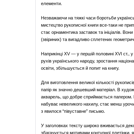
елементи.
Незважаючи на тяжкі часи боротьби українсь
мистецтво рукописної книги все-таки не при
стає орнаментика заставок та ініціалів. Вон
(звіриних) та вигадливо сплетених геометри
Наприкінці XV — у першій половині XVI ст., 
рухів українського народу, зростання націона
освіти, збільшується й попит на книгу.
Для виготовлення великої кількості рукописі
папір як значно дешевший матеріал. В худо
акварель, що добре сприймається папером. 
набуває невеликого нахилу, стає менш урочи
з явилося “півуставне” письмо.
У заголовках тексту широко вживається декор
збагачується мотивами контурної плетінки, я