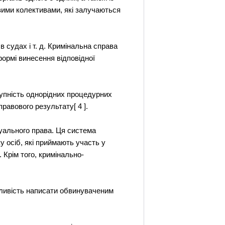
вими колективами, які залучаються
 судах і т. д. Кримінальна справа
ормі винесення відповідної
упність однорідних процедурних
равового результату[ 4 ].
уального права. Ця система
у осіб, які приймають участь у
. Крім того, кримінально-
жливість написати обвинуваченим