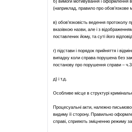
б) вимоги мотивування і оформлення в
(наприклад, правило про обов’язкове м
в) обов’язковість ведення протоколу п
вказівкою назви, але і з відображення
поставлених йому, та суті його відповід
г) підстави і порядок прийняття і відм
випадку коли справа порушена без зако
постанову про порушення справи – ч.3 
д) і т.д.
Особливе місце в структурі кримінал
Процесуальні акти, належно письмово
видиму її сторону. Правильно оформле
справі, сприяють зміцненню режиму зак