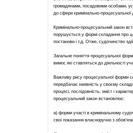
громадянами, посадовими особами, ус
до сфери кримінально-процесуальної д
Кримінально-процесуальний закон вста
порушується у формі складання про це
постанови і т.д. Отже, судочинство зд
Загальне поняття процесуальної фор
вимог, які ставляться до діяльності уч
Важливу рису процесуальної форми ск
передбачає наявність у своєму складі 
процесі, послідовність, зміст і характе
процесуальний закон встановлює:
а) форми участі в кримінальному судо
свої показання власноручно з обов’язк