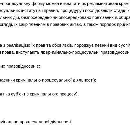
о-процесуальну форму можна визначити як регламентовані крим
суальних інститутів і правил, процедуру і послідовність стадій 
льних дій, безпосередньо чи опосередковано пов’язаних із збир
згляді, їх закріпленням в правових актах, а також порядок прий
а з реалізацією їх прав та обов’язків, породжує певний вид суспі
и права, виступають як кримінально-процесуальні правовідносин
их правовідносин є:
 учасники кримінально-процесуальної діяльності);
дінка суб’єктів кримінального процесу);
римінально-процесуальної діяльності.