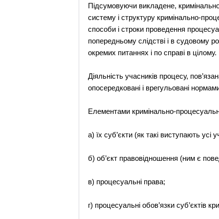
Підсумовуючи викладене, кримінальн
систему і структуру кримінально-проце
способи і строки проведення процесуа
попередньому слідстві і в судовому ро
окремих питаннях і по справі в цілому.
Діяльність учасників процесу, пов’язан
опосередковані і врегульовані нормам
Елементами кримінально-процесуальн
а) їх суб’єкти (як такі виступають усі
б) об’єкт правовідношення (ним є пове
в) процесуальні права;
г) процесуальні обов’язки суб’єктів к