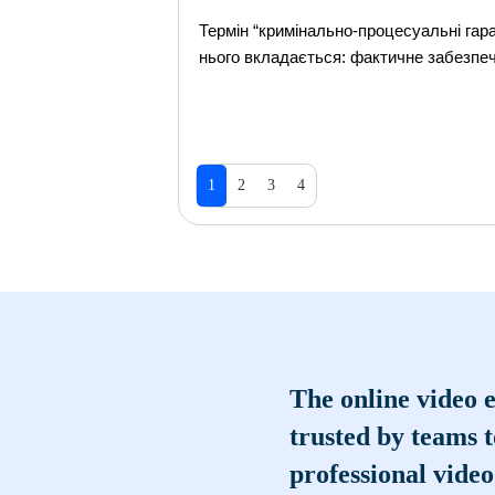
Термін “кримінально-процесуальні гаран
нього вкладається: фактичне забезпеч
1
2
3
4
The online video e
trusted by teams 
professional video