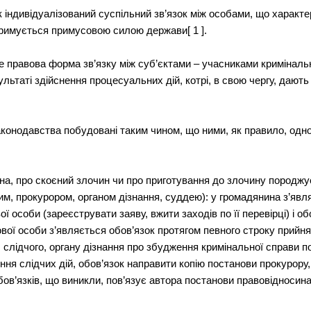
 індивідуалізований суспільний зв’язок між особами, що характ
дтримується примусовою силою держави[ 1 ].
е правова форма зв’язку між суб’єктами – учасниками криміналь
льтаті здійснення процесуальних дій, котрі, в свою чергу, дают
конодавства побудовані таким чином, що ними, як правило, одн
ина, про скоєний злочин чи про приготування до злочину породжу
м, прокурором, органом дізнання, суддею): у громадянина з’явл
особи (зареєструвати заяву, вжити заходів по її перевірці) і об
вої особи з’являється обов’язок протягом певного строку прийня
 слідчого, органу дізнання про збудження кримінальної справи 
ня слідчих дій, обов’язок направити копію постанови прокурору,
обов’язків, що виникли, пов’язує автора постанови правовідносин