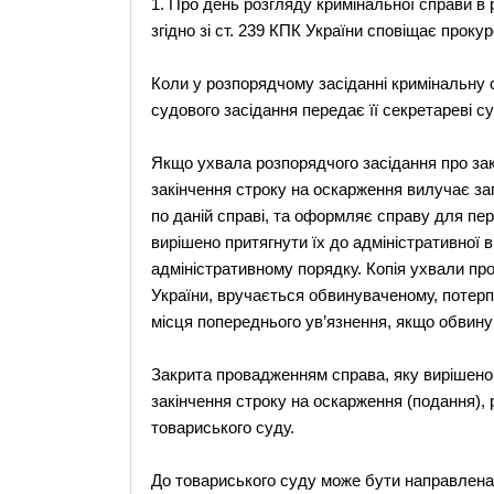
1. Про день розгляду кримінальної справи в
згідно зі ст. 239 КПК України сповіщає прокур
Коли у розпорядчому засіданні кримінальну
судового засідання передає її секретареві су
Якщо ухвала розпорядчого засідання про зак
закінчення строку на оскарження вилучає за
по даній справі, та оформляє справу для перед
вирішено притягнути їх до адміністративної 
адміністративному порядку. Копія ухвали про
України, вручається обвинуваченому, потерпі
місця попереднього ув’язнення, якщо обвину
Закрита провадженням справа, яку вирішено 
закінчення строку на оскарження (подання),
товариського суду.
До товариського суду може бути направлена 