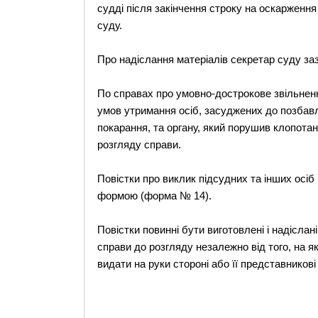
судді після закінчення строку на оскарженн
суду.
Про надіслання матеріалів секретар суду заз
По справах про умовно-дострокове звільненн
умов утримання осіб, засуджених до позбавл
покарання, та органу, який порушив клопота
розгляду справи.
Повістки про виклик підсудних та інших осіб
формою (форма № 14).
Повістки повинні бути виготовлені і надіслан
справи до розгляду незалежно від того, на я
видати на руки стороні або її представников