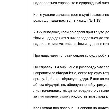
надсилається справа, то в супровідномі лист
Копія ухвали залишається в суді і разом з 
розгляду підшивається в наряд (№ 1.13).
У тих випадках, коли по справі притягнуто д
тільки щодо деяких з них передається до то
надсилаються матеріали тільки відносно цих
Про надіслання справи секретар суду робить
По справах, які вирішено в розпорядчому за
направити за підсудністю, секретар суду гот
органу. Цей лист підписує суддя. Якщо по с
або за підсудністю, обвинувачений утримуєт
лист начальнику місця попереднього ув’язн
за тим органом, якому надсилається справа.
Копії ухвал про повернення справи на додат