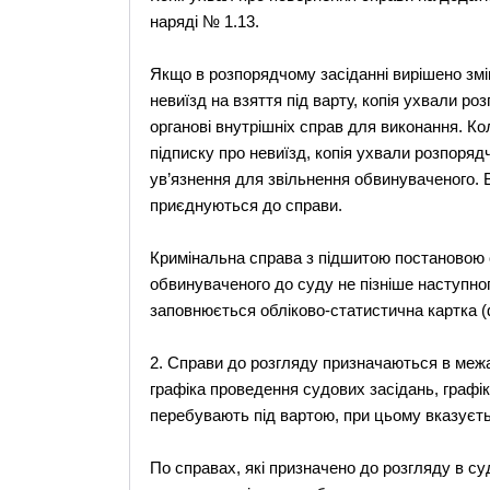
наряді № 1.13.
Якщо в розпорядчому засіданні вирішено змі
невиїзд на взяття під варту, копія ухвали р
органові внутрішніх справ для виконання. Кол
підписку про невиїзд, копія ухвали розпоря
ув’язнення для звільнення обвинуваченого. 
приєднуються до справи.
Кримінальна справа з підшитою постановою с
обвинуваченого до суду не пізніше наступног
заповнюється обліково-статистична картка 
2. Справи до розгляду призначаються в межа
графіка проведення судових засідань, графік
перебувають під вартою, при цьому вказуєтьс
По справах, які призначено до розгляду в суд