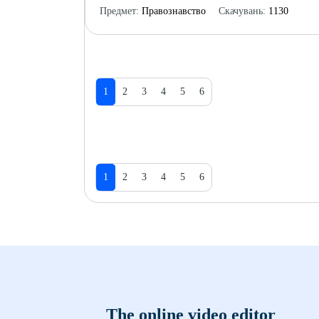
Предмет:
Правознавство
Скачувань:
1130
1
2
3
4
5
6
1
2
3
4
5
6
The online video editor