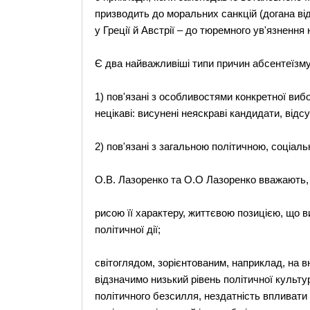
призводить до моральних санкцій (догана ві
у Греції й Австрії – до тюремного ув'язнення 
Є два найважливіші типи причин абсентеїзму
1) пов'язані з особливостями конкретної виб
нецікаві: висунені неяскраві кандидати, від
2) пов'язані з загальною політичною, соціал
О.В. Лазоренко та О.О Лазоренко вважають, 
рисою її характеру, життєвою позицією, що в
політичної дії;
світоглядом, зорієнтованим, наприклад, на 
відзначимо низький рівень політичної культу
політичного безсилля, нездатність впливати