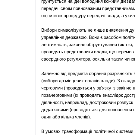
грунтується на ідеї володіння кожним дієзд
передачі своїм повноважним представникам.
оцінити як процедуру передачі влади, а ухиля
Вибори символізують не лише виявлення ду
управління державою. Вони є засобом політи
легітимність, законне обгрунтування (як тієї
проводять представники влади, що перемогла
своєрідного регулятора, оскільки таким чин
Залежно від предмета обрання розрізняють в
(вибори до місцевих органів влади). З огляд
черговими (проводяться у зв'язку із закінче
позачерговими (їх проводять внаслідок дост
діяльності, наприклад, достроковий розпуск 
додатковими (проводяться для поповнення п
один або кілька членів).
В умовах трансформації політичної системи в