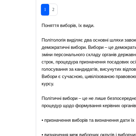
1
2
Поняття виборів, їх види.
Політологія виділяє два основні шляхи заво
демократичні вибори. Вибори – це демократи
зміни персонального складу органів держав
строк, процедура призначення посадових ос
голосування за кандидатів, висунутих відпо
Вибори є сучасною, цивілізованою правовою
курсу.
Політичні вибори – це не лише безпосереднє
процедур щодо формування керівних органів 
• призначення виборів та визначення дати їх
• визначення меж виборчих округів і виборчи