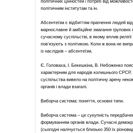
політичних цінностей і потреб від можливост
політичним інститутам та ін.
Абсентеїзм є відбиттям прагнення людей відс
марнославне й амбіційне змагання групових і 
сучасному суспільстві, в якому вплив релігі
пов'язують з політикою. Коли ж вона не випра
із наслідків – абсентеїзм.
Є. Головаха, І. Бекешкіна, В. Небоженко по
характерним для народів колишнього СРСР, а
суспільства вивело на політичну арену неко
органів і влади взагалі.
Виборча система: поняття, основні типи.
Виборча система – це сукупність передбаче
формуванням органів влади. Сучасні демокра
(сьогодні налічується близько 350 їх різновид