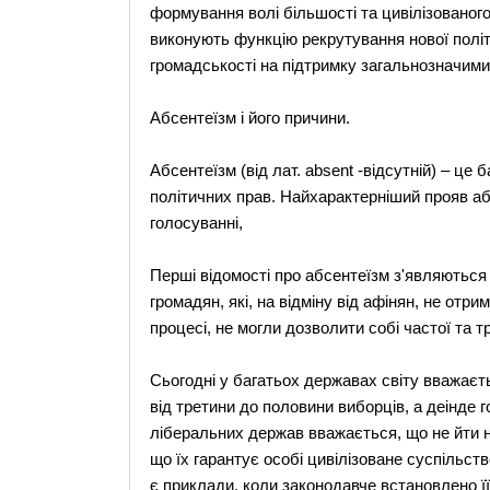
формування волі більшості та цивілізованог
виконують функцію рекрутування нової політ
громадськості на підтримку загальнозначимих
Абсентеїзм і його причини.
Абсентеїзм (від лат. absent -відсутній) – ц
політичних прав. Найхарактерніший прояв абс
голосуванні,
Перші відомості про абсентеїзм з'являються щ
громадян, які, на відміну від афінян, не отр
процесі, не могли дозволити собі частої та тр
Сьогодні у багатьох державах світу вважаєт
від третини до половини виборців, а деінде 
ліберальних держав вважається, що не йти на
що їх гарантує особі цивілізоване суспільство
є приклади, коли законодавче встановлено її 