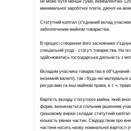
не може бути менше суми, еквівалентної 125
минимальної заробітної плати, діючої на мом
Статутний капітал (з”єднаний вклад учасникі
забезпеченим майном товариства.
В процесі створення його засновники з”єдну
спеціальній угоді - статуті товариства. На о
здійснюватись господарська діяльність з ме
Вкладом учасника товариства в об”єднаний ка
іноземній валюті), так і будь-які матеріальні
ресурсами та інші майнові права, в т. ч. прав
Вартість вкладу статутного майна, який вно
формі, визначається спільним рішенням учас
грошовому виразі складає статутний капітал
кількість рівних частин. Свідодством про вне
частини носить назву номінальної вартості (н