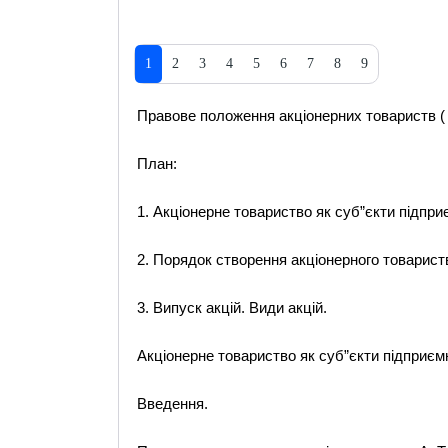
1
2
3
4
5
6
7
8
9
Правове положення акціонерних товариств ( А
План:
1. Акціонерне товариство як суб”єкти підпри
2. Порядок створення акціонерного товарист
3. Випуск акцій. Види акцій.
Акціонерне товариство як суб”єкти підприємн
Введення.