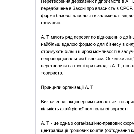
Перетворення державних підприємств в А. Т.
передбачене в Законі про власніcть в СРСР. 
форми базової власності в залежності від во
громадян.
А. Т. мають ряд переваг по відношенню до ін
найбільш вдалою формою для бізнесу в силу 
отримують більш широкі можливості в залуче
непропорціональним бізнесом. Оскільки акції
перетворити на гроші при виході з А. Т., ніж
товариств.
Принципи організації А. Т.
Визначення: акціонерним визнається товарис
кількість акцій рівної номінальної вартості.
А. Т. - це одна з організаційно-правових ф
централізації грошових коштів (об”єднання к