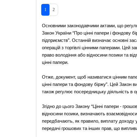
1
2
Основними законодавчими актами, що регулюю
Закон України “Про цінні папери і фондову б
підприємств”. Останній визначає основні за
операцій з торгівлі цінними паперами. Цей за
право володіння або відносини позики та ві
цінні папери.
Отже, документ, щоб називатися цінним пап
цінні папери та фондову біржу”. Цей Закон ви
також регулює посередницьку діяльність в орг
Згідно до цього Закону “Цінні папери - грош
відносини позики, визначають взаємовідносин
передбачають, як правило, виплату доходу у
передачі грошових та інших прав, що виплив