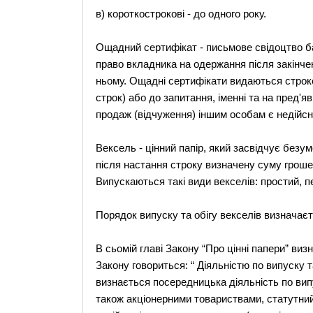
в) короткострокові - до одного року.
Ощадний сертифікат - письмове свідоцтво ба
право вкладника на одержання після закінче
ньому. Ощадні сертифікати видаються строко
строк) або до запитання, іменні та на пред'яв
продаж (відчуження) іншим особам є недійсн
Вексель - цінний папір, який засвідчує без
після настання строку визначену суму грош
Випускаються такі види векселів: простий, п
Порядок випуску та обігу векселів визначаєт
В сьомій главі Закону “Про цінні папери” визн
Закону говориться: “ Діяльністю по випуску та
визнається посередницька діяльність по випу
також акціонерними товариствами, статутни