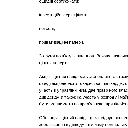
ощадні сертифікати;
інвестиційні сертифікати;
векселі;
приватизаційні папери.
З другої по п’яту глави цього Закону визнач
цінних паперів.
Акція - цінний папір без установленого строк
фонді акціонерного товариства, підтверджує
участь в управлінні ним, дає право його вла
дивіденду, а також на участь у розподілі май
бути іменними та на пред'явника, привілейо
Облігація - цінний папір, що засвідчує внесе
зобов'язання відшкодувати йому номінальну 