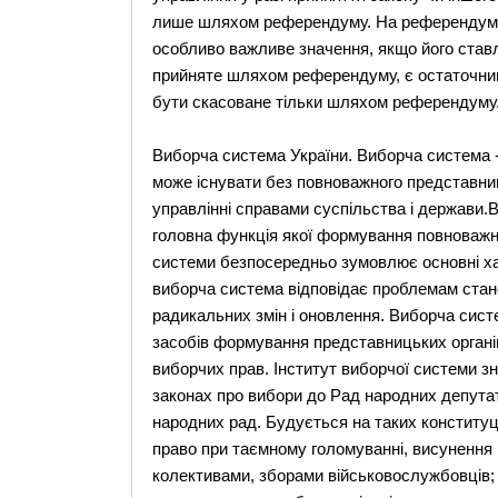
лише шляхом референдуму. На референдум м
особливо важливе значення, якщо його ставл
прийняте шляхом референдуму, є остаточним,
бути скасоване тільки шляхом референдуму
Виборча система України. Виборча система -
може існувати без повноважного представни
управлінні справами суспільства і держави
головна функція якої формування повноважн
системи безпосередньо зумовлює основні ха
виборча система відповідає проблемам стан
радикальних змін і оновлення. Виборча систе
засобів формування представницьких органі
виборчих прав. Інститут виборчої системи зн
законах про вибори до Рад народних депутаті
народних рад. Будується на таких конституці
право при таємному голомуванні, висунення 
колективами, зборами військовослужбовців; 