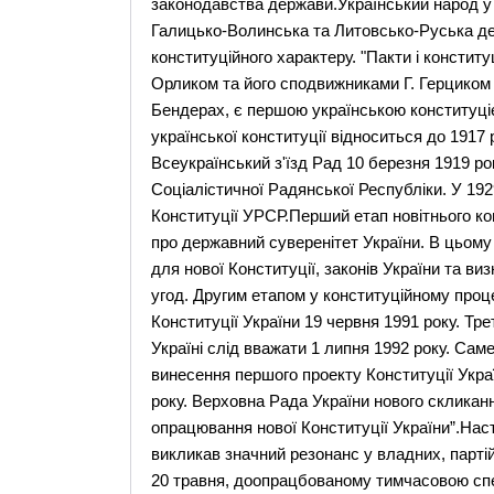
законодавства держави.Український народ у
Галицько-Волинська та Литовсько-Руська де
конституційного характеру. "Пакти і конститу
Орликом та його сподвижниками Г. Герциком т
Бендерах, є першою українською конституціє
української конституції відноситься до 1917 ро
Всеукраїнський з'їзд Рад 10 березня 1919 р
Соціалістичної Радянської Республіки. У 192
Конституції УРСР.Перший етап новітнього ко
про державний суверенітет України. В цьому
для нової Конституції, законів України та ви
угод. Другим етапом у конституційному проц
Конституції України 19 червня 1991 року. Тре
Україні слід вважати 1 липня 1992 року. Са
винесення першого проекту Конституції Укра
року. Верховна Рада України нового скликанн
опрацювання нової Конституції України”.Наст
викликав значний резонанс у владних, партій
20 травня, доопрацбованому тимчасовою спе