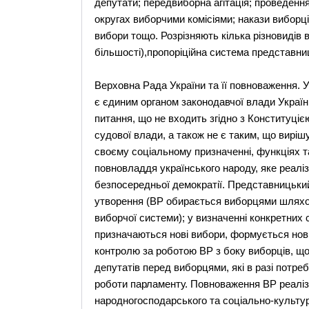
депутати; передвиборна агітація; проведенн
округах виборчими комісіями; накази виборц
вибори тощо. Розрізняють кілька різновидів
більшості),пропоріційна система представниц
Верховна Рада України та її повноваження. У
є єдиним органом законодавчої влади Україн
питання, що не входить згідно з Конституціє
судової влади, а також не є таким, що вир
своєму соціальному призначенні, функціях т
повновладдя українського народу, яке реаліз
безпосередньої демократії. Представницький
утворення (ВР обирається виборцями шляхом
виборчої системи); у визначенні конкретних 
призначаються нові вибори, формується нов
контролю за роботою ВР з боку виборців, щ
депутатів перед виборцями, які в разі потреб
роботи парламенту. Повноваження ВР реаліз
народногосподарського та соціально-культу