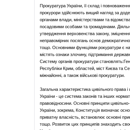
Прокуратура України, її склад і повноваженн
прокурори здійснюють вищий нагляд за доде
органами влади, міністерствами та відомства
посадовими особами та громадянами. Діяльні
утвердження верховенства закону, зміцнення
неправомірних посягань основ демократично
тощо. Основними функціями рокуратури є на
містять ознаки злочину, підтримання державн
Систему органів прокуратури становлять:Ге
Республіки Крим, областей, міст Києва та Сев
міжнайонні, а також військові прокуратури.
Загальна характеристика цивільного права і
України - це система законів та інших норма
правовідносини. Основні принципи цивільно
України, зокрема, Конституція визначає осно
приватну власність, встановлює основні при
тощо. Розвиток цих принципів знаходить сво