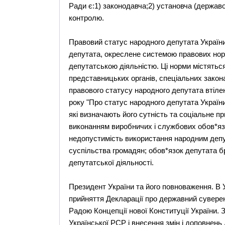
Ради є:1) законодавча;2) установча (державо
контролю.
Правовий статус народного депутата Україн
депутата, окреслене системою правових норм
депутатською діяльністю. Ці норми містятьс
представницьких органів, спеціальних закон
правового статусу народного депутата втілен
року "Про статус народного депутата Україн
які визначають його сутність та соціальне п
виконанням виробничих і службових обов*язк
недопустимість використання народним депу
суспільства громадян; обов*язок депутата бр
депутатської діяльності.
Президент України та його повноваження. В У
прийняття Декларації про державний сувере
Радою Концепції нової Конституції України.
Української РСР і внесення змін і доповнень 