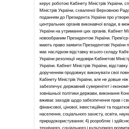
керує роботою Кабінету Міністрів України, с
Міністрів України, схваленої Верховною Радо
поданням до Президента України про утворенн
центральних органів виконавчої влади, в м
України на утримання цих органів. Кабінет М
новообраним Президентом України. Прем'єр-мі
мають право заявити Президентові України пр
має наслідком відставку всього складу Кабі
України резолюції недовіри Кабінетові Мініст
України. Кабінет Міністрів України, відставк
дорученням продовжує виконувати свої пов
Кабінету Міністрів України, але не довше ніж 
забезпечує державний суверенітет і економіч
зовнішньої політики держави, виконання Конст
вживає заходів щодо забезпечення прав і св
фінансової, цінової, інвестиційної та податко
населення, соціального захисту, освіти, науки
природокористування; 4) розробляє і здійсн
технічного, соціального і культурного розвитк