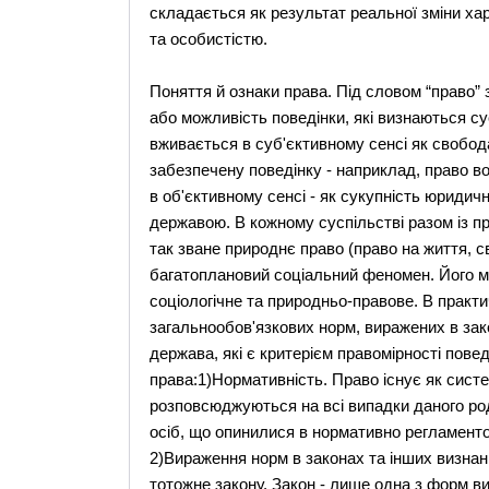
складається як результат реальної зміни ха
та особистістю.
Поняття й ознаки права. Під словом “право”
або можливість поведінки, які визнаються су
вживається в суб'єктивному сенсі як свобод
забезпечену поведінку - наприклад, право в
в об'єктивному сенсі - як сукупність юридич
державою. В кожному суспільстві разом із п
так зване природнє право (право на життя, с
багатоплановий соціальний феномен. Його м
соціологічне та природньо-правове. В практ
загальнообов'язкових норм, виражених в зак
держава, які є критерієм правомірності пове
права:1)Нормативність. Право існує як систе
розповсюджуються на всі випадки даного род
осіб, що опинилися в нормативно регламенто
2)Вираження норм в законах та інших визна
тотожне закону. Закон - лише одна з форм ви