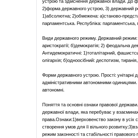
устрою та здійснення державної влади. До 
2)форма державного устрою, 3) державний р
1)абсолютна; 2)обмежена: а)станово-предста
парламентська. Республіка: парламентська, 
Види державного режиму. Державний режим: 
аристократії; б)демократія; 2) феодальна дем
Антидемократичні: 1)тоталітарний, фашистськ
олігархія; б)одноосібний: деспотизм, тиранія
Форми державного устрою. Прості: унітарні 
адміністративними автономними одиницями. С
автономні.
Поняття та основні ознаки правової держави.
державної влади, яка перебуває у взаєминах 
права.Ознаки:1)верховенство закону в усіх 
створення умов для її вільного розвитку;3)в
режим законності та стабільності правового