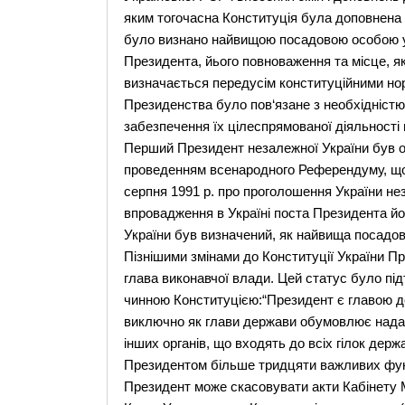
яким тогочасна Конституція була доповнена
було визнано найвищою посадовою особою ук
Президента, йього повноваження та місце, як
визначається передусім конституційними но
Президенства було пов‘язане з необхідністю
забезпечення їх цілеспрямованої діяльності
Перший Президент незалежної України був об
проведенням всенародного Референдуму, що 
серпня 1991 р. про проголошення України н
впровадження в Україні поста Президента й
України був визначений, як найвища посадов
Пізнішими змінами до Конституції України П
глава виконавчої влади. Цей статус було пі
чинною Конституцією:“Президент є главою дер
виключно як глави держави обумовлює нада
інших органів, що входять до всіх гілок дер
Президентом більше тридцяти важливих функ
Президент може скасовувати акти Кабінету Мі