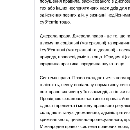
порушення правила, зафіксованого в диспозиц
тих або інших несприятливих наслідків для 
здійснення певних дій, у визнанні недійсними
суб*єктів тощо.
Джерела права. Джерела права - це те, що п
цілому на соціальні (матеріальні) та юридичн
і суб*єктивні (матеріальні та ідеальні) - нас
природу, правосвідомість тощо. Юридичні (офі
юридична практика, юридична наука тощо.
Система права. Право складається з норм пр
цілісність, певну соціальну нормативну сис
всіх правових явищ у їх взаємодії, а тільки
Провідною складовою частиною права є його 
єдності предмета і методу правового регул
складають галузі державного, адміністративно
кримінального, цивільно-процесуального, кр
Міжнародне право - система правових норм,