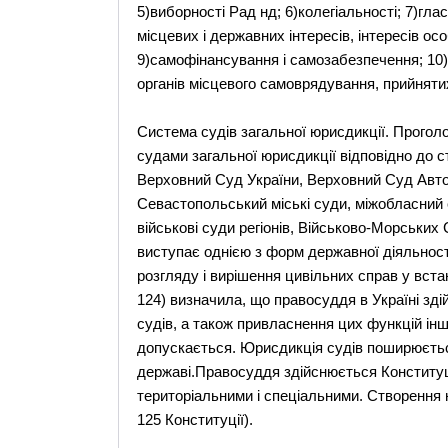
5)виборності Рад нд; 6)колегіальності; 7)гла
місцевих і державних інтересів, інтересів осо
9)самофінансування і самозабезпечення; 10)
органів місцевого самоврядування, прийнятих
Система судів загальної юрисдикції. Проголо
судами загальної юрисдикції відповідно до с
Верховний Суд України, Верховний Суд Автон
Севастопольський міські суди, міжобласний су
військові суди регіонів, Військово-Морських 
виступає однією з форм державної діяльнос
розгляду і вирішення цивільних справ у вста
124) визначила, що правосуддя в Україні з
судів, а також привласнення цих функцій і
допускається. Юрисдикція судів поширюєтьс
державі.Правосуддя здійснюється Конституц
територіальними і спеціальними. Створення 
125 Конституції).