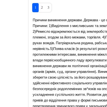
1
2
3
Причини виникнення держави. Держава - це 
Причини: 1)Виділення з мисливських та земл
2)Ремесло відокремлюється від землеробства
племені, згодом за його межами, торгівля. 
руках вождів. Патріархальна родина, рабськ
нерівність.5)Поява класів (в результаті розк
протилежними інтересами, виникнення міжкла
влади первіснообщинного ладу врегулювати 
виникнення держави як політичної організаці
органів (армія, суд, органи управління). В
зберегти свою цілісність за його розшаруван
здійсненні ефективного соціального управлі
безпосередніх родоплемінних зв*язків на о
ускладнення суспільного життя. Розвиток дер
привів до відділення права у формі письмови
перетворення звичаєвого права у загальнооб