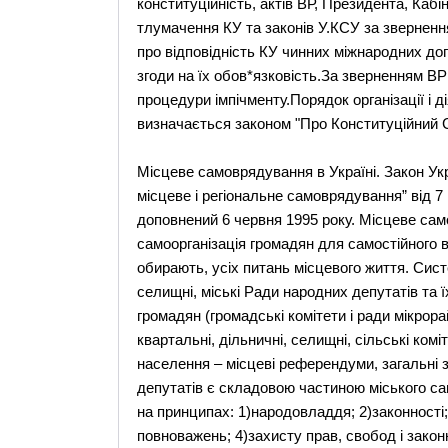
конституційність, актів ВР, Президента, Кабі
тлумачення КУ та законів У.КСУ за зверненн
про відповідність КУ чинних міжнародних до
згоди на їх обов*язковість.За зверненням В
процедури імпічменту.Порядок організації і 
визначається законом "Про Конституційний Су
Місцеве самоврядування в Україні. Закон Укр
місцеве і регіональне самоврядування” від 7 
доповнений 6 червня 1995 року. Місцеве сам
самоорганізація громадян для самостійного 
обирають, усіх питань місцевого життя. Сис
селищні, міські Ради народних депутатів та ї
громадян (громадські комітети і ради мікрора
квартальні, дільничні, селищні, сільські ко
населення – місцеві референдуми, загальні 
депутатів є складовою частиною міського с
на принципах: 1)народовладдя; 2)законності;
повноважень; 4)захисту прав, свобод і закон