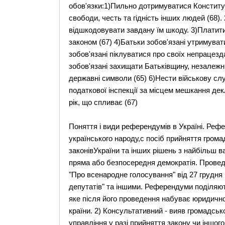
обов'язки:1)Пильно дотримуватися Конституці
свободи, честь та гідність інших людей (68)
відшкодовувати завдану їм шкоду. 3)Платити
законом (67) 4)Батьки зобов'язані утримувати
зобов'язані піклуватися про своїх непрацезд
зобов'язані захищати Батьківщину, незалежніс
державні символи (65) 6)Нести військову слу
податкової інспекції за місцем мешкання де
рік, що спливає (67)
Поняття і види референдумів в Україні. Реф
українського народу,с посіб прийняття гро
законівУкраїни та інших рішень з найбільш 
пряма або безпосередня демократія. Прове
"Про всенародне голосування" від 27 грудня
депутатів" та іншими. Референдуми поділяют
яке після його проведення набуває юридичної с
країни. 2) Консультативний - вияв громадськ
управління у разі прийняття закону чи іншо