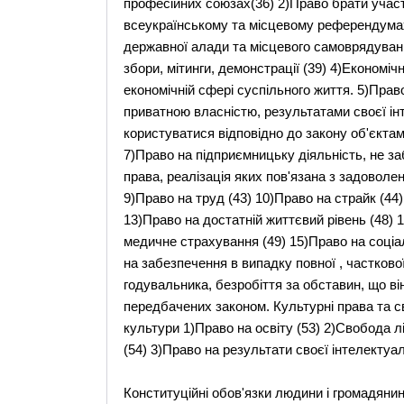
професійних союзах(36) 2)Право брати учас
всеукраїнському та місцевому референдумах,
державної алади та місцевого самоврядуванн
збори, мітинги, демонстрації (39) 4)Економічн
економічній сфері суспільного життя. 5)Пра
приватною власністю, результатами своєї інт
користуватися відповідно до закону об'єктам
7)Право на підприємницьку діяльність, не заб
права, реалізація яких пов'язана з задовол
9)Право на труд (43) 10)Право на страйк (44)
13)Право на достатній життєвий рівень (48) 
медичне страхування (49) 15)Право на соціа
на забезпечення в випадку повної , частково
годувальника, безробіття за обставин, що він
передбачених законом. Культурні права та с
культури 1)Право на освіту (53) 2)Свобода лі
(54) 3)Право на результати своєї інтелектуал
Конституційні обов'язки людини і громадяни