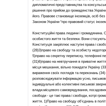
дипломатичні представництва та консульські
рішення про прийом до громадянства України,
його. Правове становище іноземців, осіб бе
Законом України “про правовий статус інозем
Конституційні права людини і громадянина. О
особистого життя та безпеки. Вони стосують
Конституція закріплює наступні права і своб
(28)3)право на свободу та особисту недоторк
5)право на секретну переписку, телефонні п
(31)6)право на невтручання в приватне життя
місця мешкання, вільно покидати Україну (33
вираження своїх поглядів та переконань (34)
розповсюджувати інформацію усно, письмово
індивідуальні або колективні письмові зверн
влади.місцевого самоврядування, посадових т
свободи - це такі права і свободи, котрі гро
життя. 1)Право на свободу об'єднань в політич