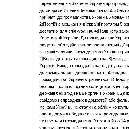
передбаченими Законом України про громад
договорами України. Іноземці та особи без 
прийняті до громадянства України. Умовами 
2)Постійне мешкання в Україні протягом 5 ро
достатніх для спілкування. 4)Наявність зак
Конституції України. До громадянства Україн
людства або здійснювали насильницькі дії пр
за тяжкі злочини. Громадянство України при
2)Внаслідок втрати громадянства. 3)На під
України. Вихід з громадянства не допускаєт
до кримінальної відповідальності або віднос
Громадянство України втрачається:1)Внаслід
безпеки, поліцію, органи юстиції або в інші 
державі без згоди на це органів України. 2)
завідомо неправдивих відомостей або фальш
межами України, не стали на облік у консульс
внаслідок якої обидвоє стають громадянами У
змінюється і громадянство їхніх дітей до 14 
участь: президент України, органи внутрішні