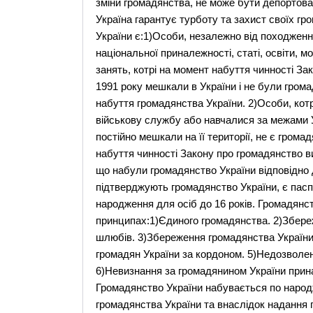
зміни громадянства, не може бути депортован
Україна гарантує турботу та захист своїх г
України є:1)Особи, незалежно від походження
національної приналежності, статі, освіти, м
занять, котрі на момент набуття чинності За
1991 року мешкали в України і не були гром
набуття громадянства України. 2)Особи, ко
військову службу або навчалися за межами 
постійно мешкали на її території, не є грома
набуття чинності Закону про громадянство в
що набули громадянство України відповідно
підтверджують громадянство України, є пасп
народження для осіб до 16 років. Громадянс
принципах:1)Єдиного громадянства. 2)Збереж
шлюбів. 3)Збереження громадянства України
громадян України за кордоном. 5)Недозволен
6)Невизнання за громадянином України прин
Громадянство України набувається по наро
громадянства України та внаслідок надання 