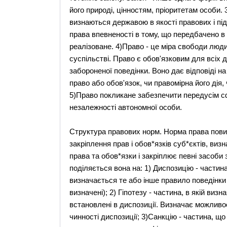
його природі, цінностям, пріоритетам особи. 
визнаються державою в якості правових і п
права впевненості в тому, що передбачено в
реалізоване. 4)Право - це міра свободи люди
суспільстві. Право є обов'язковим для всіх 
забороненої поведінки. Воно дає відповіді на 
право або обов'язок, чи правомірна його дія
5)Право покликане забезпечити передусім с
незалежності автономної особи.
Структура правових норм. Норма права пов
закріплення прав і обов*язків суб*єктів, виз
права та обов*язки і закріплює певні засоби 
поділяється вона на: 1) Диспозицію - частина
визначається те або інше правило поведінки 
визначені); 2) Гіпотезу - частина, в якій ви
встановлені в диспозиції. Визначає можливо
чинності диспозиції; 3)Санкцію - частина, щ