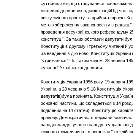
суттєвих змін, що стосувалися повноважень 
місцевих державних адміністраційПід час по
низку змін до проекту та прийнято проект Кон
метою збереження законопроекту в редакції 
проведення всеукраїнського референдуму 25
конституції. За таких обставин депутати бу
Конституції в другому і третьому читанні й 
За введення в дію нової Конституції України п
“утрималось” - 5. Таким чином, 28 червня 19
сучасної Української держави.
Конституція України 1996 року. 19 червня 19
України, а 28 червня о 9-18 Конституція Укра
депутатів)була прийнята. Конституція Україн
основної частини, що складається з 14 розділ
поділений на 14 статей). Конституція характ
правову. Демократичність держави визнача
народовладдя, участю народу в управлінні д
кожного громадянина - в організації та зді