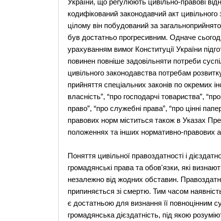
України, що регулюють цивільно-правові відн
кодифікований законодавчий акт цивільного 
цілому він побудований за загальноприйнято
був достатньо прогресивним. Одначе сьогодн
урахуванням вимог Конституції України підго
повинен повніше задовільняти потреби суспі
цивільного законодавства потребам розвитк
прийняття спеціальних законів по окремих ін
власність”, “про господарчі товариства”, “пр
право”, “про служебні права”, “про цінні пап
правових норм міститься також в Указах През
положеннях та інших нормативно-правових ак
Поняття цивільної правоздатності і дієздатно
громадянські права та обов'язки, які визна
незалежно від жодних обставин. Правоздатні
припиняється зі смертю. Тим часом наявність
є достатньою для визнання її повноцінним с
громадянська дієздатність, під якою розумі