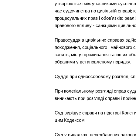
утворюються між учасниками суспільни
час судочинства по цивільній справі; 
процесуальних прав і обов'язків; реал
правового впливу - санкціями цивільно
Правосуддя в цивільних справах здійсн
походження, соціального і майнового ста
занять, місця проживання та інших об
обраними у встановленому порядку.
Суддя при одноособовому розгляді спра
При колегіальному розгляді справ суд
виникають при розгляді справи і прийн
Суд вирішує справи на підставі Консти
цим Кодексом.
Суд у випадках, передбачених законо