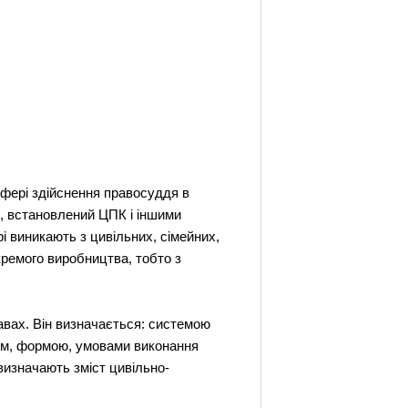
сфері здійснення правосуддя в
, встановлений ЦПК і іншими
і виникають з цивільних, сімейних,
окремого виробництва, тобто з
вах. Він визначається: системою
том, формою, умовами виконання
 визначають зміст цивільно-