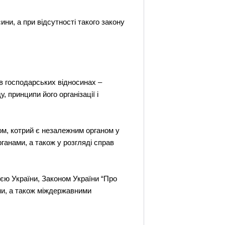
ини, а при відсутності такого закону
в господарських відносинах –
 принципи його організації і
ом, котрий є незалежним органом у
ганами, а також у розгляді справ
єю України, Законом України “Про
ни, а також міждержавними