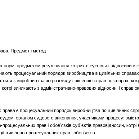
ава. Предмет і метод
их норм, предметом регулювання котрих є суспільні відносини в 
начають процесуальний порядок виробництва в цивільних справах
ться з виробництва по розгляду і рішенню справ по спорах, котр
, котрі виникають з адміністративно-правових відносин, і справ 
 права є процесуальний порядок виробництва по цивільних спра
 судом, органом судового виконання, учасниками процесу; зміс
процесуальних прав і обов'язків суб'єктів правовідносин, котрі
ції цивільно-процесуальних прав і обов'язків.