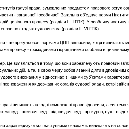
нститутів галузі права, зумовлених предметом правового регулю
астин - загальної і особливої. Загальна об'єднує норми і інстит
стадій цивільного процесу (розділи I і II ГПК). У особливу частину 
справ по стадіях судочинства (розділи III-VI ГПК).
я - це врегульовані нормами ЦПП відносини, котрі виникають мі
никами процесу - громадянами і юридичними особами в цивільному
ер. Це виявляється в тому, що вони забезпечують правовий зв'яз
суальних дій, а та, в свою чергу зобов'язаний діяти відповідним 
 судового виконання у відносинах з іншими суб'єктами характери
ні повноваження як державних органів судової влади, котрі здій
й справі виникають не одні комплексні правовідносини, а систем
емі суд - позивач, суд - відповідач, суд - прокурор, суд - свідок і
я характеризуються наступними ознаками: виникають на основі 