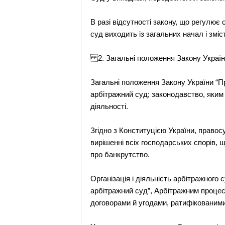
В разі відсутності закону, що регулює 
суд виходить із загальних начал і змі
2. Загальні положення Закону Україн
Загальні положення Закону України “П
арбітражний суд; законодавство, яким 
діяльності.
Згідно з Конституцією України, право
вирішенні всіх господарських спорів,
про банкрутство.
Організація і діяльність арбітражног
арбітражний суд”, Арбітражним проце
договорами й угодами, ратифікованим