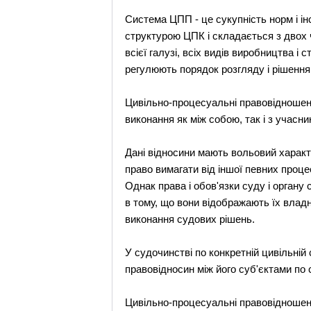
Система ЦПП - це сукупність норм і і
структурою ЦПК і складається з двох ч
всієї галузі, всіх видів виробництва і 
регулюють порядок розгляду і рішення 
Цивільно-процесуальні правовідношенн
виконання як між собою, так і з учас
Дані відносини мають вольовий характ
право вимагати від іншої певних проце
Однак права і обов'язки суду і органу
в тому, що вони відображають їх влад
виконання судових рішень.
У судочинстві по конкретній цивільні
правовідносин між його суб'єктами по сх
Цивільно-процесуальні правовідношенн