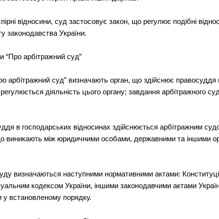
спірні відносини, суд застосовує закон, що регулює подібні віднос
сту законодавства України.
и “Про арбітражний суд”
ро арбітражний суд” визначають орган, що здійснює правосуддя 
регулюється діяльність цього органу; завдання арбітражного суду,
суддя в господарських відносинах здійснюється арбітражним суд
 що виникають між юридичними особами, державними та іншими ор
о суду визначаються наступними нормативними актами: Конституці
суальним кодексом України, іншими законодавчими актами Украї
и у встановленому порядку.