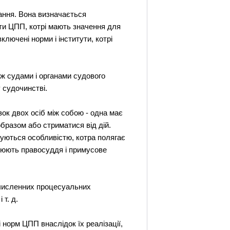
вання. Вона визначається
ути ЦПП, котрі мають значення для
включені норми і інститути, котрі
ж судами і органами судового
 судочинстві.
ок двох осіб між собою - одна має
образом або стриматися від дій.
зуються особливістю, котра полягає
снюють правосуддя і примусове
а численних процесуальних
 т. д.
норм ЦПП внаслідок їх реалізації,