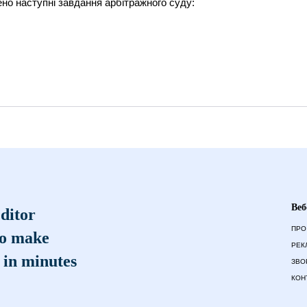
но наступні завдання арбітражного суду:
Веб
ditor
ПРО
to make
РЕК
 in minutes
ЗВО
КОН