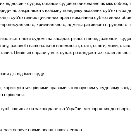
х відносин - судом, органом судового виконання як між собою, т
юридично закріплюють взаємну поведінку вказаних суб'єктів за д
ізація суб'єктивних цивільних прав і виконання суб'єктивних обо
-процесуального, кримінального, адміністративного і трудового п
юється тільки судом і на засадах рівності перед законом і судо
ну, расової і національної належності, статі, освіти, мови, ставл
ставин. Цивільні справи у всіх судах розглядаються колегіально
ви діє від імені суду.
ді користуються рівними правами з головуючим у судовому засіда
ятті рішення.
туції, інших актів законодавства України, міжнародних договорі
м, застосовує норми права інших держав.