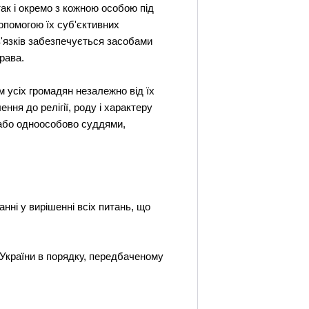
ак і окремо з кожною особою під
опомогою їх суб'єктивних
в'язків забезпечується засобами
рава.
м усіх громадян незалежно від їх
ення до релігії, роду і характеру
 або одноособово суддями,
нні у вирішенні всіх питань, що
в України в порядку, передбаченому