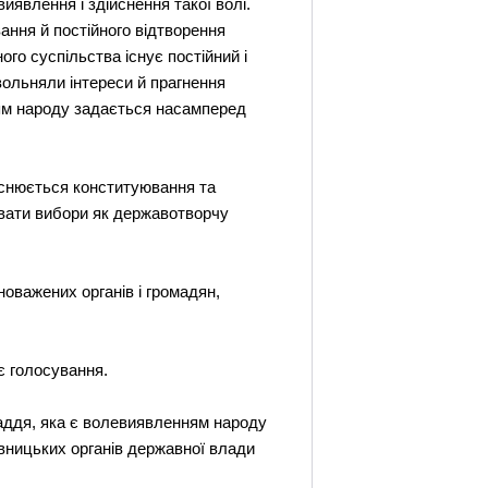
явлення і здійснення такої волі.
ання й постійного відтворення
го суспільства існує постійний і
вольняли інтереси й прагнення
ням народу задається насамперед
ійснюється конституювання та
увати вибори як державотворчу
оважених органів і громадян,
є голосування.
аддя, яка є волевиявленням народу
вницьких органів державної влади