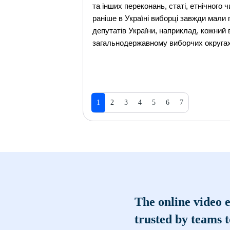
та інших переконань, статі, етнічного
раніше в Україні виборці завжди мали
депутатів України, наприклад, кожни
загальнодержавному виборчих округах
1
2
3
4
5
6
7
The online video e
trusted by teams 