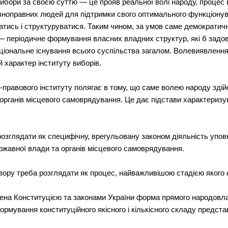
бори за своєю суттю — це прояв реальної волі народу, процес ви
рівноправних людей для підтримки свого оптимального функціонув
тись і структуруватися. Таким чином, за умов саме демократично
 — періодичне формування власних владних структур, які б задо
аціональне існування всього суспільства загалом. Волевиявлен
й характер інституту виборів.
но-правового інституту полягає в тому, що саме волею народу зд
і органів місцевого самоврядування. Це дає підстави характериз
зглядати як специфічну, врегульовану законом діяльність уповн
жавної влади та органів місцевого самоврядування.
 зору треба розглядати як процес, найважливішою стадією якого 
чена Конституцією та законами України форма прямого народовл
мування конституційного якісного і кількісного складу предста