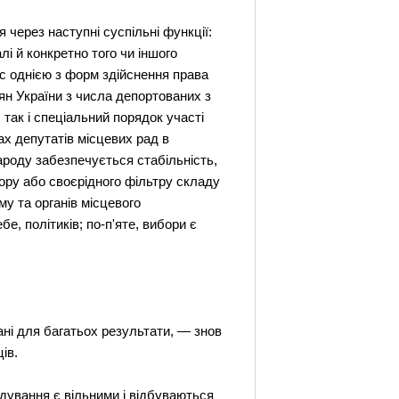
через наступні суспільні функції:
лі й конкретно того чи іншого
ас однією з форм здійснення права
ян України з числа депортованих з
 так і спеціальний порядок участі
ах депутатів місцевих рад в
ароду забезпечується стабільність,
бору або своєрідного фільтру складу
у та органів місцевого
, політиків; по-п'яте, вибори є
ані для багатьох результати, — знов
ів.
ядування є вільними і відбуваються