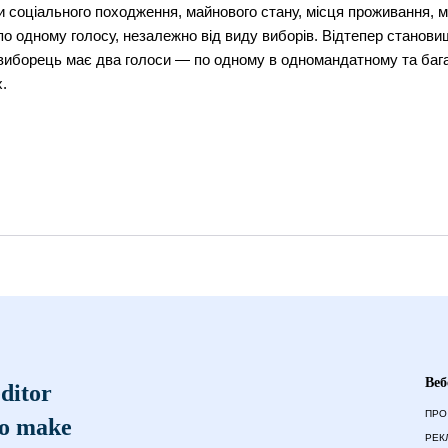
 чи соціального походження, майнового стану, місця проживання, м
 по одному голосу, незалежно від виду виборів. Відтепер станов
й виборець має два голоси — по одному в одномандатному та ба
.
Веб
ditor
ПРО
to make
РЕК