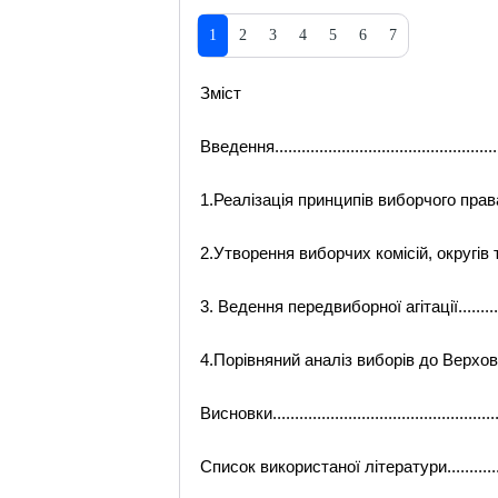
1
2
3
4
5
6
7
Зміст
Введення....................................................
1.Реалізація принципів виборчого права.........
2.Утворення виборчих комісій, округів та ді
3. Ведення передвиборної агітації.................
4.Порівняний аналіз виборів до Верховної Ради Укра
Висновки....................................................
Список використаної літератури.....................