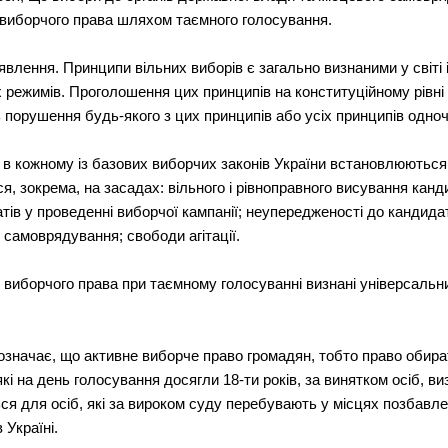
го виборчого права шляхом таємного голосування.
влення. Принципи вільних виборів є загально визнаними у світі 
режимів. Проголошення цих принципів на конституційному рівні 
 порушення будь-якого з цих принципів або усіх принципів одно
в кожному із базових виборчих законів України встановлюються
 зокрема, на засадах: вільного і рівноправного висування кандида
тів у проведенні виборчої кампанії; неупередженості до кандидат
о самоврядування; свободи агітації.
го виборчого права при таємному голосуванні визнані універсал
значає, що активне виборче право громадян, тобто право обирати
які на день голосування досягли 18-ти років, за винятком осіб, 
ся для осіб, які за вироком суду перебувають у місцях позбавле
 Україні.