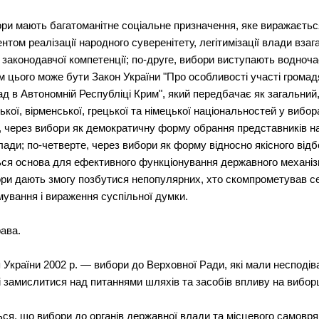
ри мають багатоманітне соціальне призначення, яке виражається 
ом реалізації народного суверенітету, легітимізації влади взага
 законодавчої компетенції; по-друге, вибори виступають водноч
м цього може бути Закон України "Про особливості участі громад
д в Автономній Республіці Крим", який передбачає як загальний,
кої, вірменської, грецької та німецької національностей у вибор
є, через вибори як демократичну форму обрання представників н
влади; по-четверте, через вибори як форму відносно якісного від
ся основа для ефективного функціонування державного механізм
ри дають змогу позбутися непопулярних, хто скомпрометував себе
ування і вираження суспільної думки.
ава.
 України 2002 р. — вибори до Верховної Ради, які мали несподів
і замислитися над питаннями шляхів та засобів впливу на виборц
ться, що вибори до органів державної влади та місцевого самовр