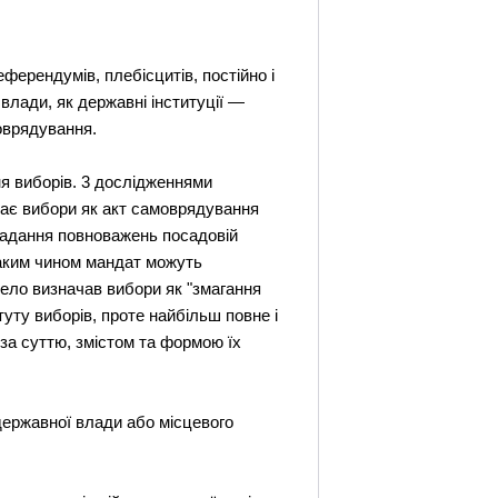
ерендумів, плебісцитів, постійно і
влади, як державні інституції —
моврядування.
ня виборів. 3 дослідженнями
чає вибори як акт самоврядування
надання повноважень посадовій
таким чином мандат можуть
ело визначав вибори як "змагання
уту виборів, проте найбільш повне і
за суттю, змістом та формою їх
державної влади або місцевого