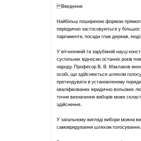
Введення
Найбільш поширеною формою прямого на
періодично застосовуються у більшості
парламенти, посади глав держав, іноді
У вітчизняній та зарубіжній науці кон
суспільних відносин останніх років п
народу. Професор В. В. Маклаков виз
особі, що здійснюється шляхом голос
претендувати в установленому порядк
кваліфікованих юридично вольових люде
точне визначення виборів може скласт
здійснення.
У загальному вигляді вибори можна в
самоврядування шляхом голосування