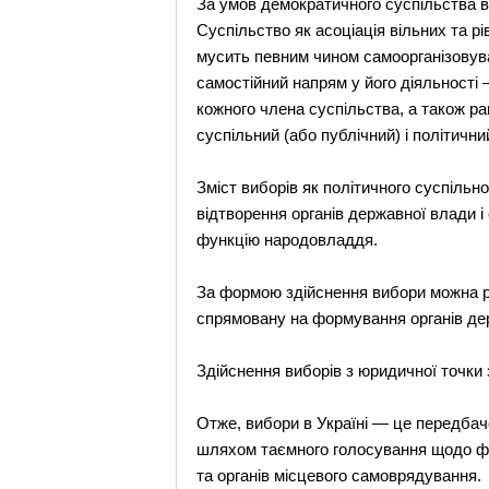
За умов демократичного суспільства ви
Суспільство як асоціація вільних та 
мусить певним чином самоорганізовува
самостійний напрям у його діяльності
кожного члена суспільства, а також р
суспільний (або публічний) і політични
Зміст виборів як політичного суспіль
відтворення органів державної влади 
функцію народовладдя.
За формою здійснення вибори можна ро
спрямовану на формування органів дер
Здійснення виборів з юридичної точки
Отже, вибори в Україні — це передба
шляхом таємного голосування щодо фор
та органів місцевого самоврядування.