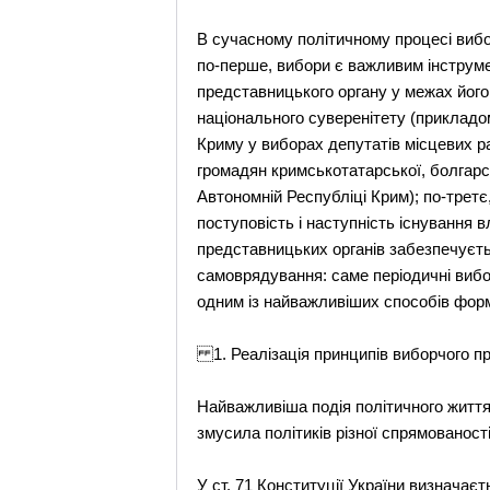
В сучасному політичному процесі вибо
по-перше, вибори є важливим інструмент
представницького органу у межах його
національного суверенітету (прикладо
Криму у виборах депутатів місцевих ра
громадян кримськотатарської, болгарсь
Автономній Республіці Крим); по-трет
поступовість і наступність існування 
представницьких органів забезпечуєть
самоврядування: саме періодичні вибо
одним із найважливіших способів форм
1. Реалізація принципів виборчого пр
Найважливіша подія політичного життя
змусила політиків різної спрямованост
У ст. 71 Конституції України визначає