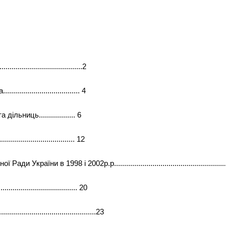
.......................................2
............................. 4
льниць.................. 6
............................. 12
їни в 1998 і 2002р.р...............................................................
..................................... 20
......................................23