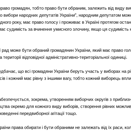
право громадян, тобто право бути обраним, залежить від виду вибо
Про вибори народних депутатів України”, народним депутатом мо
ного року, має право голосу і проживає в Україні протягом остан
ає судимість за вчинення умисного злочину, якщо ця судимість н
ї рад може бути обраний громадянин України, який має право голо
 території відповідної адміністративно-територіальної одиниці.
дбачає, що всі громадяни України беруть участь у виборах на рі
сів і кожний має рівну з іншими вагу, тобто кожний виборець впл
 забезпечується, зокрема, утворенням виборчих округів з приблиз
тва окремо для кожного виду виборів, створення рівних можливо
роведенні передвиборної агітації тощо.
їни права обирати і бути обраними не залежать від їх раси, коль