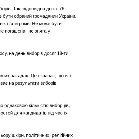
рів. Так, відповідно до ст. 76
же бути обраний громадянин України,
ніх п’яти років. Не може бути
е погашена і не знята у
су, на день виборів досяг 18-ти
вних засадах. Це означає, що всі
иває на результати виборів
но однаковою кількістю виборців,
стей для кандидатів під час їх
ору шкіри, політичних, релігійних