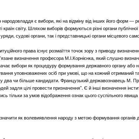
родовладдя є вибори, які на відміну від інших його форм — реф
 країн світу. Шляхом виборів формуються різні органи публічної 
 уряди, судові органи, так і представницькі органи місцевого са
ституційного права існує розмаїття точок зору з приводу визначен
ов'язане визначення професора М.I.Корнієнка, який слушно визна
начає вибори як процедуру формування державного органу або 
ування уповноважених осіб при умові, що на кожний отриманий 
у два чи більше кандидати. Французький державознавець М. Пр
й задля цілі провести призначення". Є й інші визначення інстит
ись тільки за умов відображення ознак цього суспільного явища 
изначити як волевиявлення народу з метою формування органів 
.