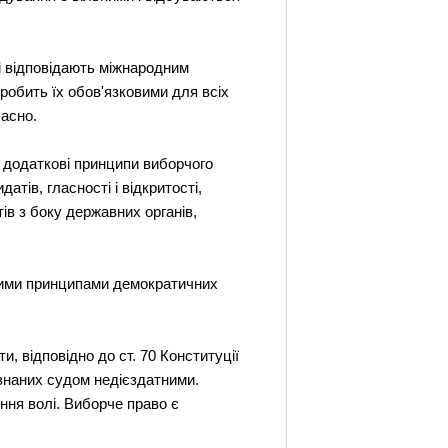
і відповідають міжнародним
робить їх обов'язковими для всіх
часно.
 додаткові принципи виборчого
тів, гласності і відкритості,
ів з боку державних органів,
ьними принципами демократичних
, відповідно до ст. 70 Конституції
визнаних судом недієздатними.
ння волі. Виборче право є