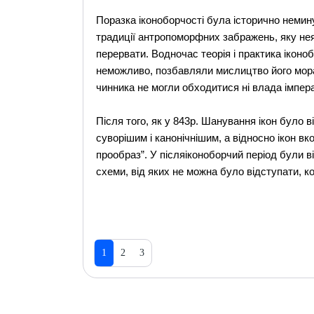
Поразка іконоборчості була історично немин
традиції антропоморфних забражень, яку не
перервати. Водночас теорія і практика іконо
неможливо, позбавляли мислицтво його морал
чинника не могли обходитися ні влада імпер
Після того, як у 843р. Шанування ікон було в
суворішим і канонічнішим, а відносно ікон в
прообраз”. У післяіконоборчий період були ві
схеми, від яких не можна було відступати, 
1
2
3