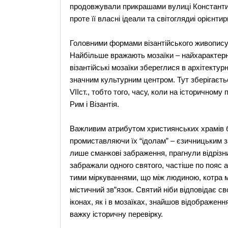
продовжували прикрашами вулиці Константин
проте її власні ідеали та світоглядиі орієнти
Головними формами візантійського живопису с
Найбільше вражають мозаїки – найхарактерні
візантійські мозаїки збереглися в архітектур
значним культурним центром. Тут зберігаєтьс
VIIст., тобто того, часу, коли на історичному
Рим і Візантія.
Важливим атрибутом християнських храмів б
промиставляючи їх “ідолам” – єзичницьким з
лише сманкові забраження, прагнули відрізнит
забражали одного святого, частіше по пояс 
тими міркуваннями, що між людиною, котра м
містичний зв”язок. Святий ніби відповідає с
іконах, як і в мозаїках, знайшов відображен
важку історичну перевірку.