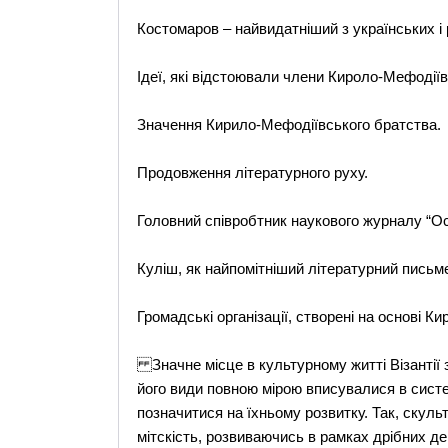
Костомаров – найвидатніший з українських і р
Ідеї, які відстоювали члени Кироло-Мефодії
Значення Кирило-Мефодіївського братства.
Продовження літературного руху.
Головний співробтник наукового журналу “Ос
Куліш, як найпомітніший літературний письм
Громадські організації, створені на основі К
Значне місце в культурному житті Візантії 
його види повною мірою вписувалися в систе
позначитися на їхньому розвитку. Так, скуль
мітскість, розвиваючись в рамках дрібних д