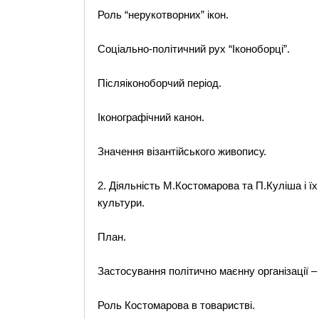
Роль “нерукотворних” ікон.
Соціально-політичний рух “Іконоборці”.
Післяіконоборчий період.
Іконографічний канон.
Значення візантійського живопису.
2. Діяльність М.Костомарова та П.Куліша і ї
культури.
План.
Застосування політично маєнну організації –
Роль Костомарова в товаристві.