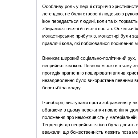
Особливу роль у перші сторіччя християнства в
легендою, не були створені людською рукою
ікон передається людині, коли та їх торкаєть
збиралися тисячі й тисячі проган. Оскільки 
монастирських прибутків, монастирі були зац
правлячі кола, які побоювалися посилення мо
Виникає широкий соціально-політичний рух, ко
неприйняттям ікон. Певною мірою в цьому зн
протидія прагненню поширювати вплив христи
незадоволення було використане певними ве
боротьбі за владу.
Іконоборці виступали проти зображення у лю
вбагаючи в цьому пережитки поклоніння ідол
положення про неможливість у матеріальній 
Тенденція до неприйняття ікон була досить с
вважали, що божественність лежить поза ме