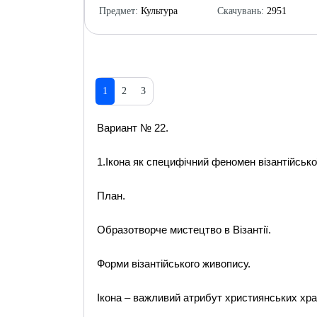
Предмет:
Культура
Скачувань:
2951
1
2
3
Вариант № 22.
1.Ікона як специфічний феномен візантійсько
План.
Образотворче мистецтво в Візантії.
Форми візантійського живопису.
Ікона – важливий атрибут християнських хра