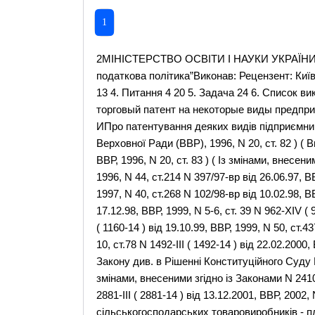
1
2МІНІСТЕРСТВО ОСВІТИ І НАУКИ УКРАЇНИКОНТРОЛЬНА РОБОТАз дисципліни:“податки та податкова політика”Виконав: Рецензент: Київ - 2002Зміст 1. Питання 1 2 2. Питання 2 7 3. Питання 3 13 4. Питання 4 20 5. Задача 24 6. Список використаної літератури 25 1. Питання 1.Плата за торговый патент на некоторые виды предпринимательской деятельности.З А К О Н У К Р А Ї Н ИПро патентування деяких видів підприємницькоїдіяльності(Зі скороченнями) ( Відомості Верховної Ради (ВВР), 1996, N 20, ст. 82 ) ( Вводиться в дію Постановою ВР N 99/96-вр від 23.03.96, ВВР, 1996, N 20, ст. 83 ) ( Із змінами, внесеними згідно із Законами N 324/96-вр від 12.07.96, ВВР, 1996, N 44, ст.214 N 397/97-вр від 26.06.97, ВВР, 1997, N 36, ст.231 N 499/97-вр від 18.07.97, ВВР, 1997, N 40, ст.268 N 102/98-вр від 10.02.98, ВВР, 1998, N 30-31, ст.193 N 320-XIV ( 320-14 ) від 17.12.98, ВВР, 1999, N 5-6, ст. 39 N 962-XIV ( 962-14 ) від 15.07.99, ВВР, 1999, N 38, ст.345 N 1160-XIV ( 1160-14 ) від 19.10.99, ВВР, 1999, N 50, ст.437 N 1375-XIV ( 1375-14 ) від 13.01.2000, ВВР, 2000, N 10, ст.78 N 1492-III ( 1492-14 ) від 22.02.2000, ВВР, 2000, N 21, ст.157) ( Офіційне тлумачення до Закону див. в Рішенні Конституційного Суду N 16-рп/2000 ( v016p710-00 ) від 21.12.2000 )( Із змінами, внесеними згідно із Законами N 2410-III ( 2410-14 ) від 17.05.2001, ВВР, 2001, N 30, ст.143 N 2881-III ( 2881-14 ) від 13.12.2001, ВВР, 2002, N 14, ст.93 ) ( Дію Закону зупинено для сільськогосподарських товаровиробників - платників фіксованого сільськогосподарського податку в частині придбання торгового патенту для здійснення торговельної діяльності згідно із Законом N 320-XIV ( 320-14 ) від 17.12.98 ) ( Дію Закону зупинено у частині придбання торгового патенту для здійснення торговельної діяльності на період проведення експерименту для підприємств - учасників економічного експерименту згідно із Законом N 1375-XIV ( 1375-14 ) від 13.01.2000 ) Цей Закон визначає порядок патентування торговельноїдіяльності за готівкові кошти, а також з використанням інших формрозрахунків та кредитних карток, діяльності у сфері торгівлііноземною валютою, діяльності з надання послуг у сфері гральногобізнесу та побутових послуг, що провадиться суб'єктамипідприємницької діяльності. ( Преамбула в редакції ЗаконуN 102/98-вр від 10.02.98 )Стаття 1. Загальні положення 1. Об'єктом правового регулювання згідно з цим Законом єторговельна діяльність за готівкові кошти, а також з використаннямінших форм розрахунків та кредитних карток на території України,діяльність з обміну готівкових валютних цінностей (включаючиоперації з готівковими платіжними засобами, вираженими в іноземнійвалюті, та з кредитними картками), а також діяльність з наданняпослуг у сфері грального бізнесу та побутових послуг. ( Частинаперша статті 1 в редакції Закону N 102/98-вр від 10.02.98 ) 2. Суб'єктами правовідносин, які підлягають регулюванню зацим Законом, є юридичні особи та суб'єкти підприємницькоїдіяльності, що не мають статусу юридичної особи, - резиденти інерезиденти, а також їх відокремлені підрозділи (філії,відділення, представництва тощо), які займаються підприємницькоюдіяльністю, передбаченою частиною першою цієї статті. 3. Дія цього Закону не поширюється на торговельну діяльністьта діяльність з надання побутових послуг: 1) підприємств і організацій Укоопспілки, військовоїторгівлі, аптек, які перебувають у державній власності, таторгово-виробничих державних підприємств робітничого постачання уселах, селищах та містах районного підпорядкування;( Щодо офіційного тлумачення положення пункту 1 частини третьоїстатті 1 див. Рішення Конституційного Суду N 16-рп/2000( v016p710-00 ) від 21.12.2000 ) 2) суб'єктів підприємницької діяльності - фізичних осіб, які: здійснюють торговельну діяльність з лотків, прилавків ісплачують ринковий збір (плату) за місце для торгівлі продукцією вмежах ринків усіх форм власності; сплачують податок на промисел у порядку, передбаченому чиннимзаконодавством; здійснюють продаж вирощених в особистому підсобномугосподарстві, на присадибній, дачній, садовій і городній ділянкахпродукції рослинництва, худоби, кролів, нутрій, птиці (як у живомувигляді, так і продукції їх забою в сирому вигляді та у виглядіпервинної переробки), продукції власного бджільництва; сплачують державне мито за нотаріальне посвідчення договорівпро відчуження власного майна, якщо товари кожної окремоїкатегорії відчужуються не час