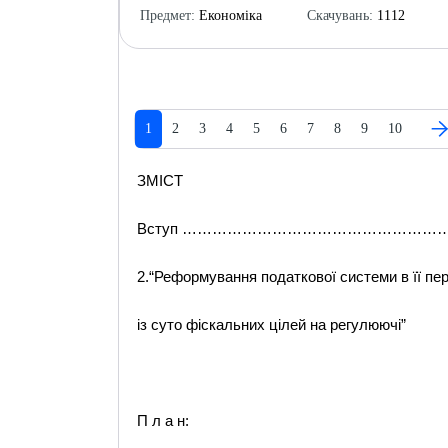
Предмет:
Економіка
Скачувань:
1112
1
2
3
4
5
6
7
8
9
10
ЗМІСТ
Вступ ………………………………………………
2.“Реформування податкової системи в її пер
із суто фіскальних цілей на регулюючі”
П л а н: