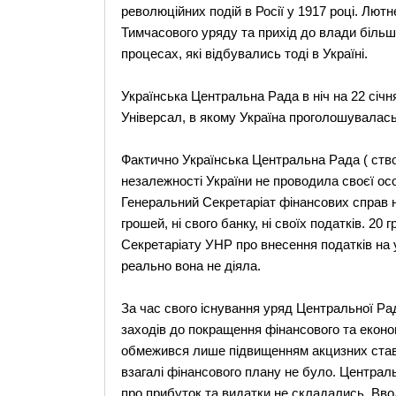
революційних подій в Росії у 1917 році. Лют
Тимчасового уряду та прихід до влади більш
процесах, які відбувались тоді в Україні.
Українська Центральна Рада в ніч на 22 січ
Універсал, в якому Україна проголошувалас
Фактично Українська Центральна Рада ( ство
незалежності України не проводила своєї осо
Генеральний Секретаріат фінансових справ на
грошей, ні свого банку, ні своїх податків. 2
Секретаріату УНР про внесення податків на 
реально вона не діяла.
За час свого існування уряд Центральної Рад
заходів до покращення фінансового та економі
обмежився лише підвищенням акцизних ставо
взагалі фінансового плану не було. Централь
про прибуток та видатки не складались. Вво