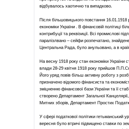
відбувалось хаотично та випадково.
Після більшовицького повстання 16.01.1918
економіки України . В фінансовій політиці б
контрибуції та реквізиції. Всі промислові пі
паралізлвано – сейфи розпечатано, знайдене
Центральна Рада, було анульовано, а в країн
На весну 1918 року стан економіки України с
влади 28-29 квітня 1918 року прийшов П.П.С
Його уряд повів більш активну роботу з розб
призначено відомого фінансиста та економіс
зміцненню фінансової бази України та її стаб
створено Департамент Загальної Канцелярії
Митних зборів, Департамент Простих Податк
У сфері податкової політики гетьманський у
вересня було втричі підвищено ставки по зе