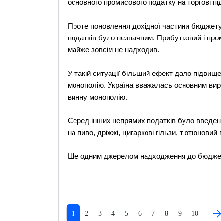
основного промисового податку на торгові пі
Проте поновлення дохідної частини бюджету
податків було незначним. Прибутковий і пр
майже зовсім не надходив.
У такій ситуації більший ефект дало підвищ
монополію. Україна вважалась основним вир
винну монополію.
Серед інших непрямих податків було введено
на пиво, дріжжі, цигаркові гільзи, тютюновий
Ще одним джерелом надходження до бюджет
1
2
3
4
5
6
7
8
9
10