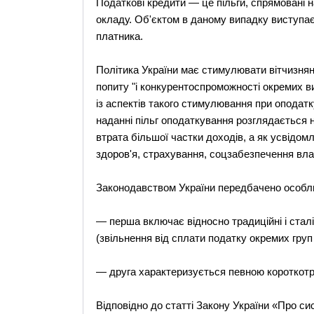
Податкові кредити — це пільги, спрямовані 
окладу. Об'єктом в даному випадку виступає
платника.
Політика України має стимулювати вітчизня
попиту "і конкурентоспроможності окремих ви
із аспектів такого стимулювання при оподатку
наданні пільг оподаткування розглядається н
втрата більшої частки доходів, а як усвідом
здоров'я, страхування, соцзабезпечення вла
Законодавством України передбачено особливі
— перша включає відносно традиційні і сталі
(звільнення від сплати податку окремих груп 
— друга характеризується певною короткотри
Відповідно до статті Закону України «Про с