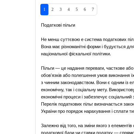
1
2
3
4
5
6
7
Податкові пільги
Не менш суттєвою е система податкових піль
Вона має різноманітні форми і будується для
національної фіскальної політики.
Пільги — це надання переваги, часткове або
обов'язків або полегшення умов виконання їх.
з чинним законодавством. Вони є одним із ел
економічну, так і соціальну мету. Використо
економічні процеси і забезпечує соціальний 
Перелік податкових пільг визначається закон
України про порядок нарахування і сплати ти
Залежно від того, на зміни якого з елементі
податкової бази чи ставки податку — спрямов