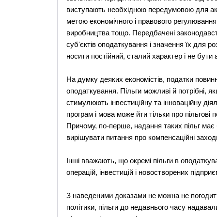
виступають необхідною передумовою для акт
метою економічного і правового регулювання
виробництва тощо. Передбачені законодавств
суб'єктів оподаткування і значення їх для р
носити постійний, сталий характер і не бути 
На думку деяких економістів, податки повинні
оподаткування. Пільги можливі й потрібні, 
стимулюють інвестиційну та інноваційну ді
програм і мова може йти тільки про пільгові 
Причому, по-перше, надання таких пільг має
вирішувати питання про компенсаційні захо
Інші вважають, що окремі пільги в оподаткув
операцій, інвестицій і новостворених підприє
З наведеними доказами не можна не погодитис
політики, пільги до недавнього часу надава