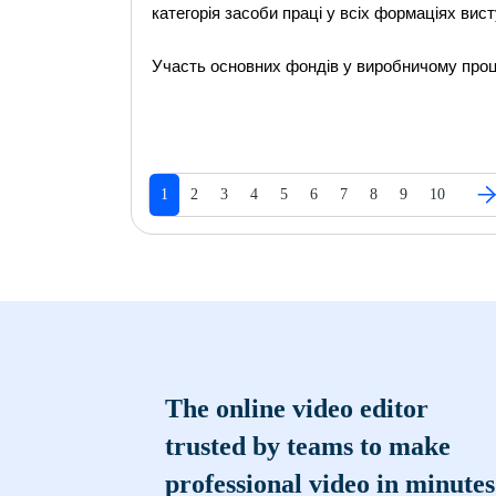
категорія засоби праці у всіх формаціях вис
Участь основних фондів у виробничому проце
1
2
3
4
5
6
7
8
9
10
The online video editor
trusted by teams to make
professional video in minutes