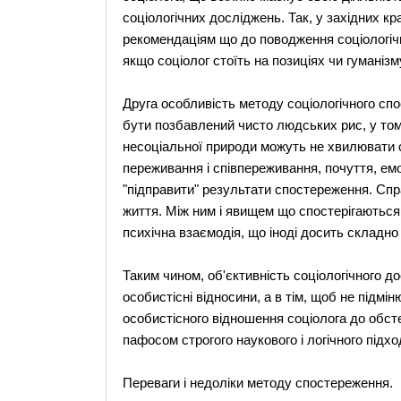
соціологічних досліджень. Так, у західних к
рекомендаціям що до поводження соціологіч
якщо соціолог стоїть на позиціях чи гуманіз
Друга особливість методу соціологічного спо
бути позбавлений чисто людських рис, у том
несоціальної природи можуть не хвилювати 
переживання і співпереживання, почуття, емо
"підправити" результати спостереження. Спра
життя. Між ним і явищем що спостерігаються і
психічна взаємодія, що іноді досить складно
Таким чином, об'єктивність соціологічного д
особистісні відносини, а в тім, щоб не підм
особистісного відношення соціолога до обст
пафосом строгого наукового і логічного підхо
Переваги і недоліки методу спостереження.