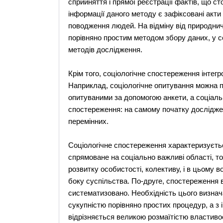
сприйняття і прямої реєстрації фактів, що 
інформації даного методу є зафіксовані акт
поводження людей. На відміну від природни
порівняно простим методом збору даних, у со
методів дослідження.
Крім того, соціологічне спостереження інтегр
Наприклад, соціологічне опитування можна 
опитуваними за допомогою анкети, а соціаль
спостереження: на самому початку дослідже
перемінних.
Соціологічне спостереження характеризуєть
спрямоване на соціально важливі області, тоб
розвитку особистості, колективу, і в цьому 
боку суспільства. По-друге, спостереження 
систематизовано. Необхідність цього визнач
сукупністю порівняно простих процедур, а з 
відрізняється великою розмаїтістю властивост