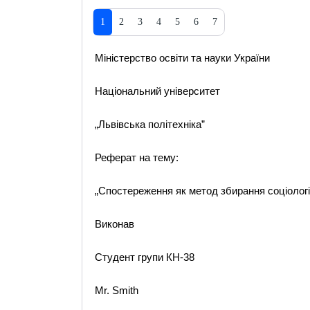
1
2
3
4
5
6
7
Міністерство освіти та науки України
Національний університет
„Львівська політехніка”
Реферат на тему:
„Спостереження як метод збирання соціологіч
Виконав
Студент групи КН-38
Mr. Smith