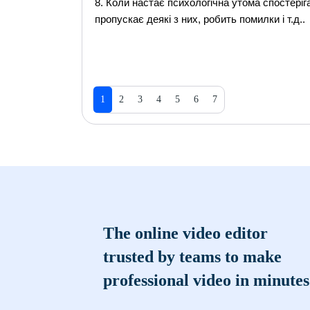
8. Коли настає психологічна утома спостеріга
пропускає деякі з них, робить помилки і т.д..
1
2
3
4
5
6
7
The online video editor
trusted by teams to make
professional video in minutes