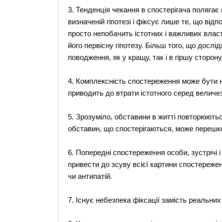
3. Тенденція чекання в спостерігача полягає
визначеній гіпотезі і фіксує лише те, що відп
просто непобачить істотних і важливих вла
його первісну гіпотезу. Більш того, що дослі
поводження, як у кращу, так і в гіршу сторону
4. Комплексність спостереження може бути не
приводить до втрати істотного серед величе
5. Зрозуміло, обставини в житті повторюються
обставин, що спостерігаються, може перешко
6. Попередні спостереження особи, зустрічі 
привести до зсуву всієї картини спостереже
чи антипатій.
7. Існує небезпека фіксації замість реальних