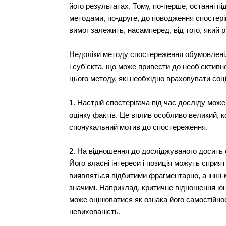
його результатах. Тому, по-перше, останні 
методами, по-друге, до поводження спостері
вимог залежить, насамперед, від того, який
Недоліки методу спостереження обумовлені, 
і суб'єкта, що може привести до необ'єктив
цього методу, які необхідно враховувати соці
1. Настрій спостерігача під час досліду може
оцінку фактів. Це вплив особливо великий, 
спонукальний мотив до спостереження.
2. На відношення до досліджуваного досить 
Його власні інтереси і позиція можуть сприя
виявляться відбитими фрагментарно, а інші-
значимі. Наприклад, критичне відношення юна
може оцінюватися як ознака його самостійност
невихованість.