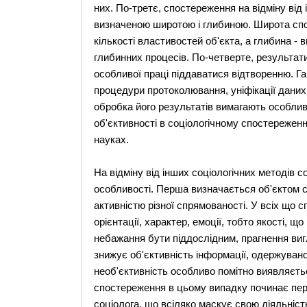
них. По-третє, спостереження на відміну від
визначеною широтою і глибиною. Широта спо
кількості властивостей об'єкта, а глибина -
глибинних процесів. По-четверте, результати
особливої праці піддаватися відтворенню. Га
процедури протоколювання, уніфікації даних,
обробка його результатів вимагають особлив
об'єктивності в соціологічному спостереженн
науках.
На відміну від інших соціологічних методів 
особливості. Перша визначається об'єктом 
активністю різної спрямованості. У всіх що сп
орієнтації, характер, емоції, тобто якості, 
небажання бути піддослідним, прагнення вигля
знижує об'єктивність інформації, одержуваної
необ'єктивність особливо помітно виявляєтьс
спостереження в цьому випадку починає пере
соціолога, що всіляко маскує свою діяльніст