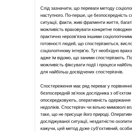
Слід зазначити, що переваги методу соціолог
наступного. По-перше, це безпосередність с
ситуації, факти, живі фрагменти життя, багат
можливість враховувати конкретне поводжен
практично нерозв'язна іншими соціологічним
готовності людей, що спостерігаються, висл
соціологічному інтерв'ю. Тут необхідно врах
адже їм відомо, що заними спостерігають. По
можливість фіксувати події і процеси найбіл
для найбільш досвідчених спостерігачів.
Спостереження має ряд переваг у порівнянні 
безпосередній зв'язок дослідника з об'єктом 
опосередковують, оперативність одержання і
недоліків. Спостерігач чи вільно мимоволі 
таке, що не присуще його природі. Оператив
досліджуваної ситуації, нездатністю охопити
кажучи, цей метод дуже суб'єктивний, особис