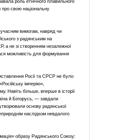
гравала роль етнічного плавильного
ня про свою національну
є сучасним вимогам, навряд чи
ійського з радянським на
Р, а не зі створенням незалежної
лася можливість для формування
тиставлення Росії та СРСР не було
«Російську імперію»,
у. Навіть більше, вперше в історії
раїна й Білорусь, — завдали
, утворювали основу радянської
неприроднім наслідком невдалого
ормація» образу Радянського Союзу: