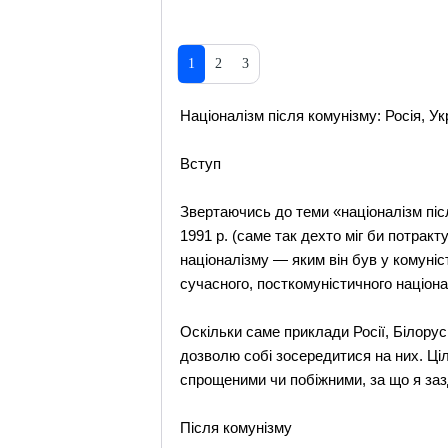
1
2
3
Націоналізм після комунізму: Росія, У
Вступ
Звертаючись до теми «націоналізм післ
1991 р. (саме так дехто міг би потрак
націоналізму — яким він був у комуніс
сучасного, посткомуністичного націона
Оскільки саме приклади Росії, Білорус
дозволю собі зосередитися на них. Ці
спрощеними чи побіжними, за що я за
Після комунізму