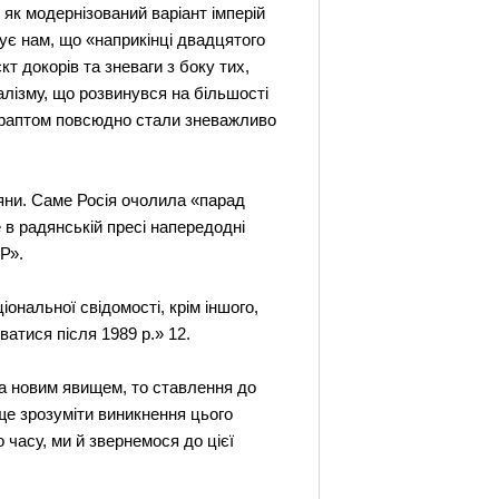
як модернізований варіант імперій
ує нам, що «наприкінці двадцятого
т докорів та зневаги з боку тих,
лізму, що розвинувся на більшості
, раптом повсюдно стали зневажливо
іяни. Саме Росія очолила «парад
 в радянській пресі напередодні
Р».
іональної свідомості, крім іншого,
атися після 1989 р.» 12.
ла новим явищем, то ставлення до
ще зрозуміти виникнення цього
 часу, ми й звернемося до цієї