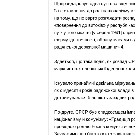
Щоправда, існує одна суттєва відмінні
їхнє ставлення до ролі націоналізму 
на тому, що не варто розглядати розпа
«повернення до витоків» у республіка
путчу того місяця [у серпні 1991] спр
форму ідентичності, обрану масами в у
радянської державної машини» 4.
Здається, що така подія, як розпад СР
марксистсько-ленінської ідеології ко
Існувало принаймні декілька міркуван
як сімдесяти років радянської влади 
дотримувалася більшість західних рад
По-друге, СРСР був спадкоємцем імперс
націоналізму й комунізму: «Традиція р
провідною роллю Росії в комуністично
Зауважимо, що багато хто з західних 