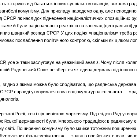
сть істориків від багатьох інших суспільствознавців, зокрема ра
в загибелі комунізму. Для прикладу наведемо одну, але непоодин
д СРСР як наслідок піднесення націоналістичних опозиційних рухі
х саме й були раціональною реакцією на занепад [центральної] д
ичинив швидкий розпад СРСР. У цих подіях «націоналізм» треба р
мовах послаблення політичного контролю, скільки як цілком логі
СР, усе ж таки заслуговує на уважніший аналіз. Чому після кола
лишній Радянський Союз не зберігся як єдина держава під іншою 
ь, згідно з якими можна було сподіватися, що радянська держав
в СРСР справді утворилася нова соціокультурна спільнота — «ра
янологів.
ької Росії, хоч і під вивіскою марксизму. Під егідою Рад утвори
осійської державності була імперською традицією; в радянську е
му світі. Поширення комунізму було майже тотожним поширенню ч
«буржуазних фальсифікаторів» — знавців російських справ і явн