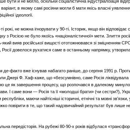
ше бути й не могло, оскільки соціалістична індустріалізація віді
 варіант, в якому самі росіяни могли б мати якісь власні уявлен
ційної ідеології.
ті рокі, не можна ігнорувати у 90-ті. Історик, якщо він відповіда
ку з Росією не було якоїсь «націоналістичної» мети. Злиття рос
ь-який вияв російської вищості ототожнювався зі зміцненням СРС
м, Росії довелося рухатися саме в останньому напрямку, утвори
м де-факто вже існував набагато раніше, до серпня 1991 р. Про
ли Джері Ф. Хаф каже, що «безсумнівно, саме Росія ліквідувала 
мо це як завершення процесу, що розпочався в далекому минулом
ви. І саме вони — Росія та її «молодші брати» (чи сестри?), Ук
республіки, маючи найтісніші історичні, етнічні та мовні зв’язки
жко повірити в те, що такий надзвичайний результат був лише 
уальна передісторія. На рубежі 80-90-х років відбулася «трансф