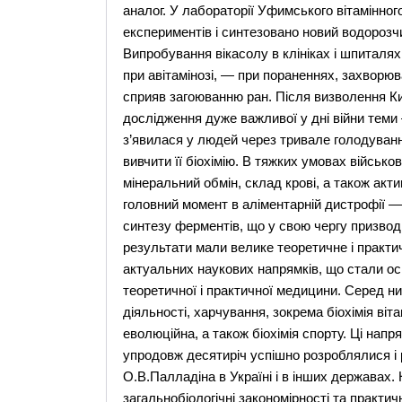
аналог. У лабораторії Уфимського вітамінно
експериментів i синтезовано новий водорозчи
Випробування вікасолу в клініках і шпиталях
при авітамінозі, — при пораненнях, захворюв
сприяв загоюванню ран. Після визволення К
дослідження дуже важливої у дні війни теми 
з’явилася у людей через тривале голодуванн
вивчити її біохімію. В тяжких умовах військ
мінеральний обмін, склад крові, а також акт
головний момент в аліментарній дистрофії 
синтезу ферментів, що у свою чергу призвод
результати мали велике теоретичне і практ
актуальних наукових напрямків, що стали осно
теоретичної і практичної медицини. Серед них 
діяльності, харчування, зокрема біохімія вітам
еволюційна, а також біохімія спорту. Ці напр
упродовж десятиріч успішно розроблялися і
О.В.Палладіна в Україні і в інших державах
загальнобіологічні закономірності та практич