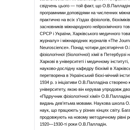
свідчень цього — той факт, що О.В.Палладін
програмними доповідями на численних міжнаро
практично на всіх з’їздах фізіологів, біохімі
засновників міжнародного нейрохімічного това
СРСР і України, Харківського медичного това
журналу» і міжнародних журналів «The Journal 
Neuroscience». Понад чотири десятиріччя О.В
фізіологічної (біологічної) хімії в Петербурзі 
Харкові в університеті і медичному інституті,
науково-дослідну кафедру біохімії в Харківс
перетворена в Український біохі-мічний інстит
1934 р. з ініціативи О.В.Палладіна створено 
університету, якою він керував упродовж дв
«Підручник фізіологічної хімії» О.В.Палладін
видань дев’ятьма мовами. Наукова школа О.В
наук, що працюють у рiзних кiнцях свiту. Ба
продовжують на новому методичному рівні ро
1920—1930-ті роки О.В.Палладін.