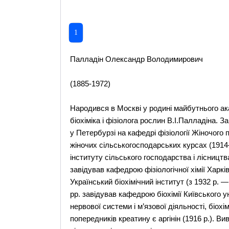
1
Палладін Олександр Володимирович
(1885-1972)
Народився в Москві у родині майбутнього ака
біохіміка і фізіолога рослин В.І.Палладіна. 
у Петербурзі на кафедрі фізіології Жіночого 
жіночих сільськогосподарських курсах (191
інституту сільського господарства і лісницт
завідував кафедрою фізіологічної хімії Харкі
Український біохімічний інститут (з 1932 р. 
рр. завідував кафедрою біохімії Київського ун
нервової системи і м’язової діяльності, біохі
попередників креатину є аргінін (1916 р.). Ви