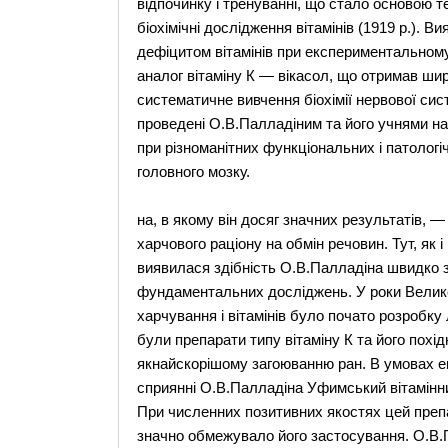
відпочинку і тренуванні, що стало основою т
біохімічні дослідження вітамінів (1919 р.). 
дефіцитом вітамінів при експериментальному
аналог вітаміну К — вікасол, що отримав ши
систематичне вивчення біохімії нервової сис
проведені О.В.Палладіним та його учнями на
при різноманітних функціональних і патологі
головного мозку.
на, в якому він досяг значних результатів, — 
харчового раціону на обмін речовин. Тут, як 
виявилася здібність О.В.Палладіна швидко 
фундаментальних досліджень. У роки Великої 
харчування і вітамінів було почато розробку
були препарати типу вітаміну К та його похі
якнайскорішому загоюванню ран. В умовах ева
сприянні О.В.Палладіна Уфимський вітамінни
При численних позитивних якостях цей препа
значно обмежувало його застосування. О.В.