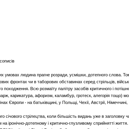
сописів
них умовах людина прагне розради, усмішки, дотепного слова. Т
ових фронтах чи в таборових обставинах серед стрільців, війсь
го походження. Всю розмаїту палітру засобів критичного і потіш
арж, карикатура, афоризм, каламбур, гротеск, алегорія тощо) мо
нах Європи - на батьківщині, у Польщі, Чехії, Австрії, Німеччині, І
о січового стрілецтва, коли більшість видань уже в заголовку ч
 на іронічно-дотепному і критично-глузливому сприйнятті життя.