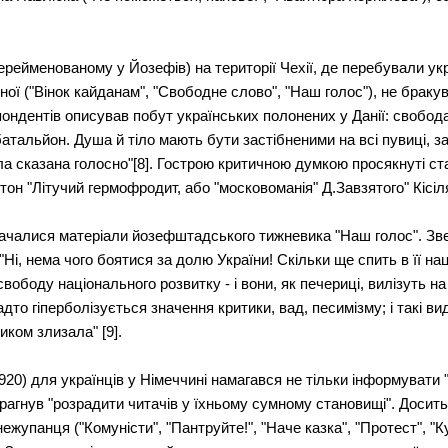
рейменованому у Йозефів) на території Чехії, де перебували укр
нної ("Вінок кайданам", "Свободне слово", "Наш голос"), не брак
спондентів описував побут українських полонених у Данії: свобода
атальйон. Душа й тіло мають бути застібненими на всі пувиці, з
ла сказана голосно"[8]. Гострою критичною думкою просякнуті ст
он "Літучий гермофродит, або "московоманія" Д.Завзятого" Кісіл
началися матеріали йозефштадського тижневика "Наш голос". Зв
"Ні, нема чого боятися за долю України! Скільки ще спить в її н
свободу національного розвитку - і вони, як печериці, вилізуть на
надто гіперболізується значення критики, вад, песимізму; і такі 
зиком злизала" [9].
20) для українців у Німеччині намагався не тільки інформувати 
 й прагнув "розрадити читачів у їхньому сумному становищі". Дос
ежупанця ("Комуністи", "Пантруйте!", "Наче казка", "Протест", "Ку