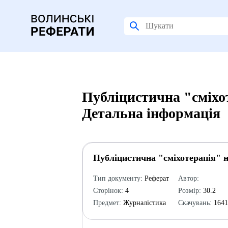
Публіцистична "сміхот
Детальна інформація
Публіцистична "сміхотерапія" н
Тип документу:
Реферат
Автор:
Сторінок:
4
Розмір:
30.2
Предмет:
Журналістика
Скачувань:
164