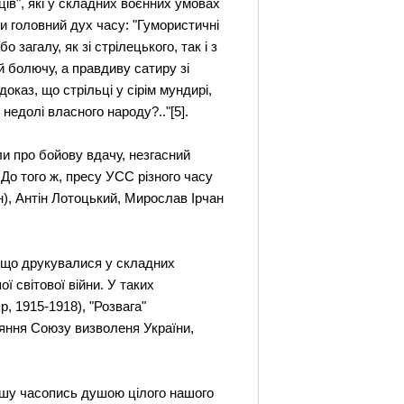
ців", які у складних воєнних умовах
ти головний дух часу: "Гумористичні
загалу, як зі стрілецького, так і з
 й болючу, а правдиву сатиру зі
оказ, що стрільці у сірім мундирі,
недолі власного народу?.."[5].
ли про бойову вдачу, незгасний
. До того ж, пресу УСС різного часу
), Антін Лотоцький, Мирослав Ірчан
х, що друкувалися у складних
 світової війни. У таких
, 1915-1918), "Розвага"
рияння Союзу визволеня України,
нашу часопись душою цілого нашого