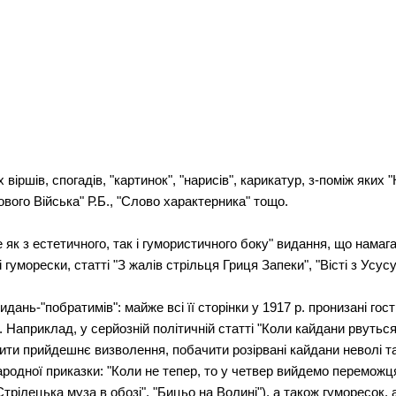
іршів, спогадів, "картинок", "нарисів", карикатур, з-поміж яких 
ового Війська" Р.Б., "Слово характерника" тощо.
 як з естетичного, так і гумористичного боку" видання, що нама
 гуморески, статті "З жалів стрільця Гриця Запеки", "Вісті з Усус
дань-"побратимів": майже всі її сторінки у 1917 р. пронизані гос
. Наприклад, у серйозній політичній статті "Коли кайдани рвуться
ити прийдешнє визволення, побачити розірвані кайдани неволі та
ародної приказки: "Коли не тепер, то у четвер вийдемо переможц
трілецька муза в обозі", "Бицьо на Волині"), а також гуморесок, 