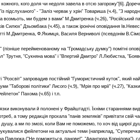
кожного, кого доля чи недоля завела в отсю загорожу"[6]. Доре
з підслуханого" - "Заліз червак у хрін" Товариша (ч.4), "З народн
ша возмьоть, ми будем з вами" М.Дмитренка (ч.26), "Російський па
ків Силюх" Дзьомбака (ч.45), а також іронічні оповідання Ів.Нев
атті М.Дмитренка, Ф.Якимця, Василя Верниволі (псевдонім В.Сімо
 (пізніше перейменованому на "Громадську думку") помітні опові
л" Трутня, "Сукняна мова" і "Впертий Дмитро" Л.Любистка, "Боявс
 "Розсвіт" запровадив постійний "Гумористичний куток", який на
ми "Таборові політики" Лисого (ч.9), "Мрія про мрії" (ч.27), "Казк
Фейлетон" Пахома (ч.65) і т.п.
язки виконували й полонені у Фрайштадті. Їхніми стараннями вид
реб, а тому редакція прохала "панів земляків" привітати свій ча
душу, а ми по змозі, коли Вам не поможемо, то хоч від щирої ду
друкувалися фейлетони на актуальні теми (наприклад, "Суперечка
на Павлюка ("Не поможеться, панове!", "Авантюра Корнілова"), са