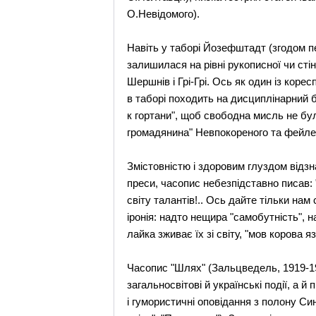
О.Невідомого).
Навіть у таборі Йозефштадт (згодом пе
залишилася на рівні рукописної чи сті
Шершнів і Грі-Грі. Ось як один із коре
в таборі походить на дисциплінарний б
к гортани", щоб свободна мисль не бу
громадянина" Невпокореного та фейлет
Змістовністю і здоровим глуздом відз
преси, часопис небезпідставно писав: 
світу талантів!.. Ось дайте тільки нам 
іронія: надто нещира "самобутність", 
лайка зживає їх зі світу, "мов корова я
Часопис "Шлях" (Зальцведель, 1919-19
загальносвітові й українські події, а
і гумористичні оповідання з полону Син