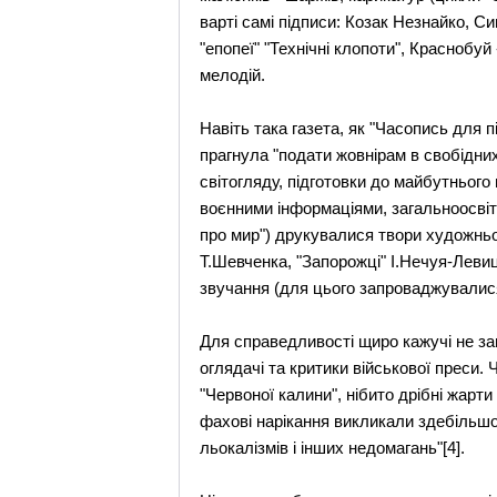
варті самі підписи: Козак Незнайко, 
"епопеї" "Технічні клопоти", Краснобуй 
мелодій.
Навіть така газета, як "Часопись для 
прагнула "подати жовнірам в свобідних
світогляду, підготовки до майбутнього 
воєнними інформаціями, загальноосвітн
про мир") друкувалися твори художнь
Т.Шевченка, "Запорожці" І.Нечуя-Левиц
звучання (для цього запроваджувалися 
Для справедливості щиро кажучі не за
оглядачі та критики військової преси.
"Червоної калини", нібито дрібні жарти 
фахові нарікання викликали здебільшог
льокалізмів і інших недомагань"[4].