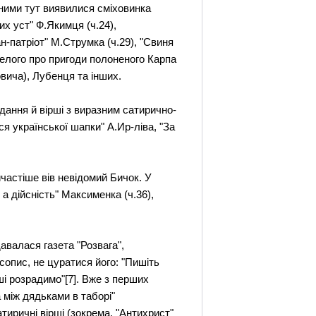
чними тут виявилися сміховинка
их уст" Ф.Якимця (ч.24),
н-патріот" М.Струмка (ч.29), "Свиня
еселого про пригоди полоненого Карпа
вича), Лубенця та інших.
дання й вірші з виразним сатирично-
я української шапки" А.Ир-ліва, "За
йчастіше вів невідомий Бичок. У
и а дійсність" Максименка (ч.36),
авалася газета "Розвага",
сопис, не цуратися його: "Пишіть
ші розрадимо"[7]. Вже з перших
 між дядьками в таборі"
тиричні вірші (зокрема, "Антихрист"