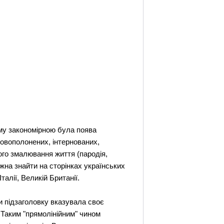
ому закономірною була поява
ковополонених, інтернованих,
ного змалювання життя (пародія,
жна знайти на сторінках українських
талії, Великій Британії.
и підзаголовку вказувала своє
 Таким "прямолінійним" чином