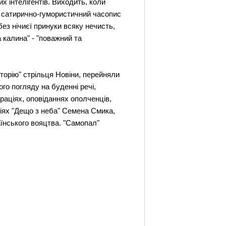
их інтелігентів. Виходить, коли
 - сатирично-гумористичний часопис
без нічиєї принуки всяку нечисть,
 калина" - "поважний та
торію" стрільця Новіни, перейняли
го погляду на буденні речі,
траціях, оповіданнях ополченців,
ціях "Дещо з неба" Семена Смика,
раїнського вояцтва. "Самопал"