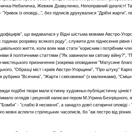
Синичка-Небиличка, Жевжик Дзавуленко, Непоправний ідеаліст! Та
- "Уривок із оповіді...", без підписів друкувалися "Дрібні жарти"
підофіцирів", що видавалася у Відні шістьма мовами Австро-Угорсь
 годинах розривку всякого роду", служити для піднесення рівня 
цивільного життя, коли вояк мав стати "корисним і потрібним чле
іми й політичними статтями ("Як завинили ми світову війну?", "
о-мистецького призначення (зокрема оповідання "Матусине благ
ького, "Образці міст і країв Австро-Угорщини", "Про штуку" Кар
рубрики "Всячина", "Жарти і сміховинки" (з малюнками), "Смішне"
вжди подібні твори мали істинну художньо-публіцистичну цінніст
 Чимало оглядів і рецензій написані пером М.Угрина-Безгрішного
"Бомби" - "слабкі й несмачні", а занадто довгі сатиричні оповіді -
о мовні аспекти стрілецьких часописів, бо "аж пестро від різних 