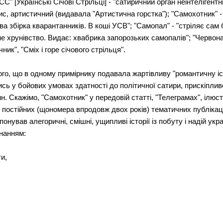
С" [Українські Січові Стрільці] - "сатиричний орган неінтелігентн
пис, артистичний (видавала "Артистична горстка"); "Самохотник"
а збірка кварантанників. В коші УСВ"; "Самопал" - "стріляє сам 
бне хрунівство. Видає: хвабрика запорозьких самопалів"; "Червона
ик", "Сміх і горе січового стрільця".
ого, що в одному примірнику подавала жартівливу "романтичну іс
ись у бойових умовах здатності до політичної сатири, прискіпливо
н. Скажімо, "Самохотник" у передовій статті, "Телеграмах", ілюс
", постійних (щономера впродовж двох років) тематичних публіка
онував алегоричні, смішні, ущипливі історії із побуту і надій ук
нанням:
ти,