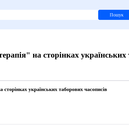
Пошук
ерапія" на сторінках українських 
а сторінках українських таборових часописів
1