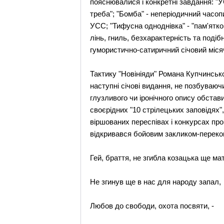
пояснювалися і конкретні завдання: "УС
треба"; "Бомба" - неперіодичний часо
УСС; "Тифусна одноднівка" - "пам'ятков
лінь, гниль, безхарактерність та поді
гумористично-сатиричний січовий місячн
Тактику "Новініяди" Романа Купчинськ
наступні січові видання, не позбуваюч
глузливого чи іронічного опису обстави
своєрідних "10 стрілецьких заповідях
віршованих переспівах і конкурсах проп
відкривався бойовим закликом-переко
Гей, браття, не згибла козацька ще ма
Не згинув ще в нас для народу запал,
Любов до свободи, охота посвяти, -