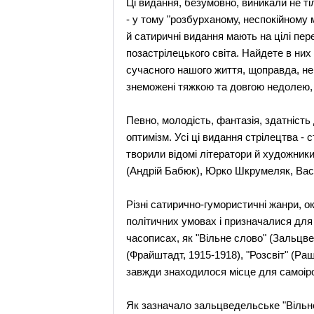
Ці видання, безумовно, виникали не ті
- у тому "розбурханому, неспокійному 
й сатиричні видання мають на цілі пере
позастрілецького світа. Найдете в них ц
сучасного нашого життя, щоправда, не д
знеможені тяжкою та довгою недолею, н
Певно, молодість, фантазія, здатність
оптимізм. Усі ці видання стрілецтва - 
творили відомі літератори й художник
(Андрій Бабюк), Юрко Шкрумеляк, Вас
Різні сатирично-гумористичні жанри, о
політичних умовах і призначалися для 
часописах, як "Вільне слово" (Зальцве
(Фрайштадт, 1915-1918), "Розсвіт" (Ра
завжди знаходилося місце для самоірон
Як зазначало зальцведельське "Вільне