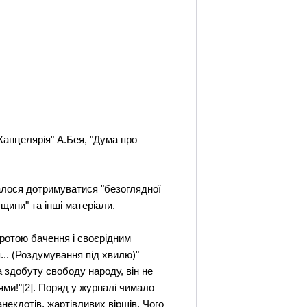
"Канцелярія" А.Бея, "Дума про
галося дотримуватися "безоглядної
ущини" та інші матеріали.
тротою бачення і своєрідним
... (Роздумування під хвилю)"
 здобуту свободу народу, він не
ями!"[2]. Поряд у журналі чимало
анекдотів, жартівливих віршів. Чого