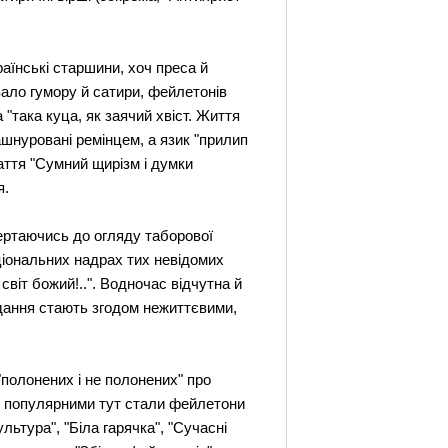
аїнські старшини, хоч преса й
увало гумору й сатири, фейлетонів
 "така куца, як заячий хвіст. Життя
ашнуровані ремінцем, а язик "прилип
аття "Сумний щирізм і думки
я.
ертаючись до огляду таборової
аціональних надрах тих невідомих
 світ божий!..". Водночас відчутна й
видання стають згодом нежиттєвими,
"полонених і не полонених" про
ить популярними тут стали фейлетони
льтура", "Біла гарячка", "Сучасні