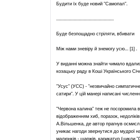
Будити їх буде новий "Самопал".
..............................................
Буде безпощадно стріляти, вбивати
Між нами зневіру й знемогу усю... [1] .
У виданні можна знайти чимало вдалих в
козацьку раду в Коші Українського Січ
"Усус" (УСС) - "незвичайно симпатичне
сатири". У цій манері написані численні
"Червона калина" теж не посоромила ви
відображенням хиб, поразок, недоліків
А.Вільшенка, де автор прагнув осмисл
уникає нагоди звернутися до мудрої н
малюнків - шаржів, карикатур (цикли "С