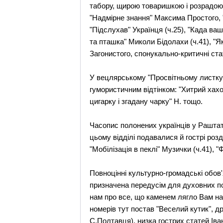
табору, щирою товаришкою і розрадою 
"Надмірне знання" Максима Простого, "і
"Підслухав" Українця (ч.25), "Када ва
та пташка" Миколи Бідолахи (ч.41), "Я
Загонистого, спонукально-критичні ст
У вецлярському "Просвітньому листку"
гумористичним відтінком: "Хитрий хахо
цигарку і згадану чарку" Н. тощо.
Часопис полонених українців у Раштаті
цьому відділі подавалися й гострі розду
"Мобілізація в пеклі" Музички (ч.41), "
Повноцінні культурно-громадські обов'
призначена передусім для духовних пот
нам про все, що каменем лягло Вам на 
номерів тут постав "Веселий кутик", 
С.Полтавця), низка гострих статей Іва