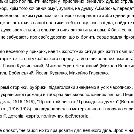
льки щоб поліпшити настрій у "приспаних, зниділих душах стріль
морі, крім того кочовничому", зуміли, на думку А.Бабюка, переда
важно всі їдким гумором чи сатирою направляти хиби одиниць або 
ікаві нотатки з нашої політики, себто гірку іронію її діл, найдете
уже засміється, а сльози в очах закрутяться вам. Хіба ж се не д
е забувають про своїх дорогих, що їх болить серце задля гіркої 
 до веселого у прикрих, навіть жорстоких ситуаціях життя свідчи
сторінка з історії українського народу та його визвольних змагань
и: Роман Купчинський, Микола Угрин-Безгрішний (Микола Венгжин
иль Бобинський, Йосип Курилко, Михайло Гаврилко.
кремі сторінки, рубрики, підзаголовки знайдемо в усіх часописа
української громади в таборах військовополонених під час Першої
дель, 1916-1919), "Просвітній листок / Громадська думка" (Вецляр
штат, 1916-1918), що видавалися за матеріального і творчого сп
ії, дотепів, жартів, політичних фейлетонів.
 слово", "не гайся ніхто працювати для великого діла. Зробім 