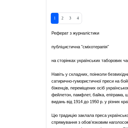
1
2
3
4
Реферат з журналістики
публіцистична "сміхотерапія"
на сторінках українських таборових ча
Навіть у складних, поінколи безвихід
сатирично-гумористичної преси на бой
біженців, переміщених осіб українсько
фейлетон, памфлет, байка, епіграма, ш
видань від 1914 до 1950 р. у різних краї
Цю традицію заклала преса українськог
спрямування з обов'язковим наголосом