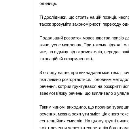
одиниць.
Ті дослідники, що стоять на цій позиції, несп
також зрозуміти закономірності переходу одн
Подальший розвиток мовознавства привів до
живе, усне мовлення. При такому підході гол
яке, на відміну від окремих слів, передає за
інтонаційній оформленості.
З огляду на це, при викладанні мов текст по
яка лінійно розгортається. Головним методо
речення, котрий грунтувався на розкритті йо
взаємозв'язку речень, що випливало з уявлень
Таким чином, виходило, що проаналізувавши 
речення, можна осягнути зміст цілісного те
сентенційних смислів. На цьому грунті виник
зміст речення через інтерпретацію його грам