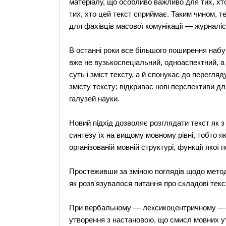
матеріалу, що особливо важливо для тих, хто 
тих, хто цей текст сприймає. Таким чином, т
для фахівців масової комунікації — журналіст
В останні роки все більшого поширення набу
вже не вузькоспеціальний, одноаспектний, 
суть і зміст тексту, а й спонукає до перегл
змісту тексту; відкриває нові перспективи 
галузей науки.
Новий підхід дозволяє розглядати текст як з 
синтезу їх на вищому мовному рівні, тобто я
організованій мовній структурі, функції якої 
Простеживши за зміною поглядів щодо методі
як розв'язувалося питання про складові текст
При вербальному — лексикоцентричному — п
утворення з настановою, що смисл мовних ут