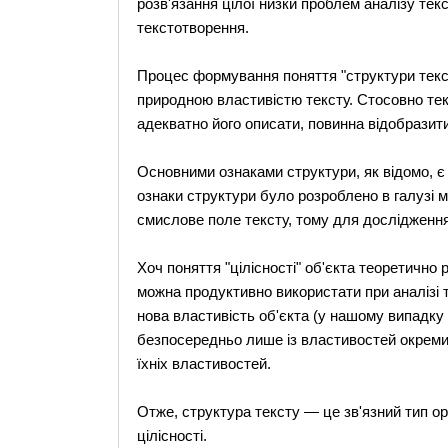
розв'язання цілої низки проблем аналізу текс
текстотворення.
Процес формування поняття "структури текст
природною властивістю тексту. Стосовно текс
адекватно його описати, повинна відобразити
Основними ознаками структури, як відомо, є ці
ознаки структури було розроблено в галузі 
смислове поле тексту, тому для дослідження
Хоч поняття "цілісності" об'єкта теоретично
можна продуктивно використати при аналізі т
нова властивість об'єкта (у нашому випадку
безпосередньо лише із властивостей окремих 
їхніх властивостей.
Отже, структура тексту — це зв'язний тип орг
цілісності.