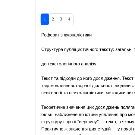
1
2
3
4
Реферат з журналістики
Структура публіцистичного тексту: загальні 
до текстологічного аналізу
Текст та підходи до його дослідження. Текст
твір мовленнєвотворчої діяльності людини ст
психології та психолінгвістики, методики вик
Теоретичне значення цих досліджень полягає
більш наближене до істини уявлення про мов
структуру і про її "вершину" — текст, в яком
Практичне ж значення цих студій — у появі 