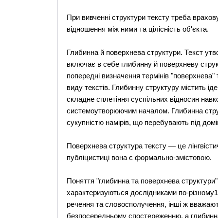
При вивченні структури тексту треба врахову
відношення між ними та цілісність об'єкта.
Глибинна й поверхнева структури. Текст ут
включає в себе глибинну й поверхневу струк
попередні визначення термінів "поверхнева"
виду текстів. Глибинну структуру містить ід
складне сплетіння суспільних відносин навк
системоутворюючим началом. Глибинна стру
сукупністю намірів, що перебувають під дом
Поверхнева структура тексту — це лінгвісти
публіцистиці вона є формально-змістовою.
Поняття "глибинна та поверхнева структури",
характеризуються дослідниками по-різному1. Т
речення та словосполучення, інші ж вважаю
безпосередньому спостереженню, а глибинна