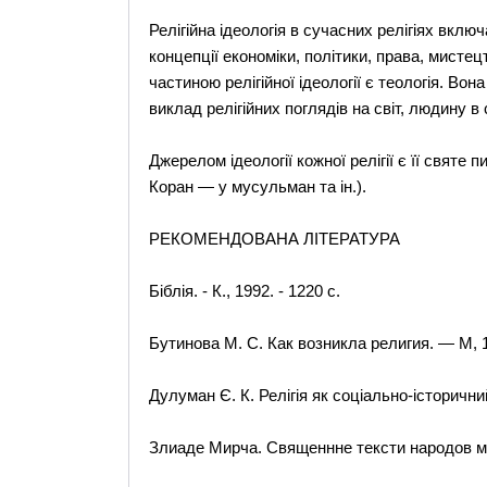
Релігійна ідеологія в сучасних релігіях вклю
концепції економіки, політики, права, мисте
частиною релігійної ідеології є теологія. В
виклад релігійних поглядів на світ, людину в св
Джерелом ідеології кожної релігії є її святе 
Коран — у мусульман та ін.).
РЕКОМЕНДОВАНА ЛІТЕРАТУРА
Біблія. - К., 1992. - 1220 с.
Бутинова М. С. Как возникла религия. — М, 
Дулуман Є. К. Релігія як соціально-історични
Злиаде Мирча. Священнне тексти народов ми