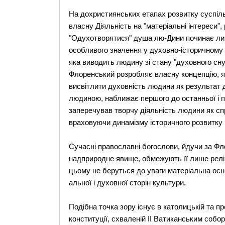
На дохристиянських етапах розвитку суспіль
власну Діяльність на "матеріальні інтереси"
"Одухотворятися" душа лю-Дини починає лиш
особливого значення у духовно-історичному
яка виводить людину зі стану "духовного сну
Флоренський розробляє власну концепцію, я
висвітлити духовність людини як результат 
людиною, наближає першого до останньої і 
заперечував творчу діяльність людини як сп
враховуючи динамізму історичного розвитку 
Сучасні православні богослови, йдучи за Фл
надприродне явище, обмежують її лише реліг
цьому не беруться до уваги матеріальна основ
альної і духовної сторін культури.
Подібна точка зору існує в католицькій та пр
конституції, схваленій II Ватиканським собо