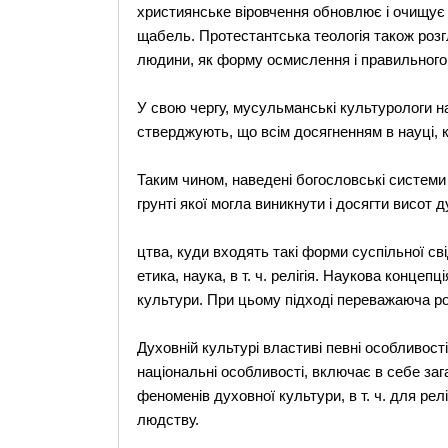
християнське віровчення обновлює і очищує д
щабель. Протестантська теологія також розгл
людини, як форму осмислення і правильного
У свою чергу, мусульманські культурологи на
стверджують, що всім досягненням в науці, к
Таким чином, наведені богословські системи
грунті якої могла виникнути і досягти висот 
цтва, куди входять такі форми суспільної сві
етика, наука, в т. ч. релігія. Наукова концепц
культури. При цьому підході переважаюча р
Духовній культурі властиві певні особливост
національні особливості, включає в себе заг
феноменів духовної культури, в т. ч. для рел
людству.