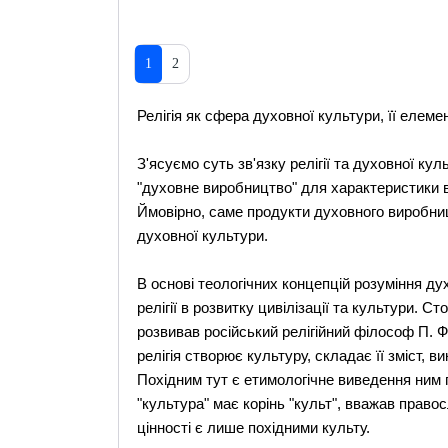
1
2
Релігія як сфера духовної культури, її елемен
З'ясуємо суть зв'язку релігії та духовної ку
"духовне виробництво" для характеристики в
Ймовірно, саме продукти духовного виробни
духовної культури.
В основі теологічних концепцій розуміння ду
релігії в розвитку цивілізації та культури. С
розвивав російський релігійний філософ П. 
релігія створює культуру, складає її зміст, в
Похідним тут є етимологічне виведення ним п
"культура" має корінь "культ", вважав право
цінності є лише похідними культу.