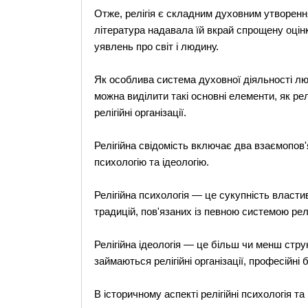
Отже, релігія є складним духовним утворен
література надавала їй вкрай спрощену оцінк
уявлень про світ і людину.
Як особлива система духовної діяльності люд
можна виділити такі основні елементи, як реліг
релігійні організації.
Релігійна свідомість включає два взаємопов'я
психологію та ідеологію.
Релігійна психологія — це сукупність властив
традицій, пов'язаних із певною системою релі
Релігійна ідеологія — це більш чи менш стр
займаються релігійні організації, професійні 
В історичному аспекті релігійні психологія та