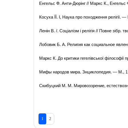
Енгельс Ф. Анти-Дюрінг // Маркс К., Енгельс Ф
Косуха ЇЇ. І, Наука про походження релігії. — 
Ленін В. /. Соціалізм і релігія // Повне зібр. тв
Лобовик Б. А. Религия как социальное явлени
Маркс К. До критики гегелівської філософії пр
Мифы народов мира. Знциклопедия. — М., 1
Скибуцкий М. М. Мировоззрение, естествознан
1
2