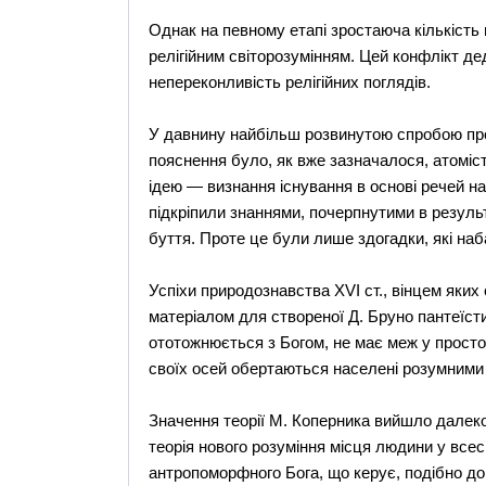
Однак на певному етапі зростаюча кількість
релігійним світорозумінням. Цей конфлікт д
непереконливість релігійних поглядів.
У давнину найбільш розвинутою спробою про
пояснення було, як вже зазначалося, атоміст
ідею — визнання існування в основі речей н
підкріпили знаннями, почерпнутими в резуль
буття. Проте це були лише здогадки, які наб
Успіхи природознавства XVI ст., вінцем яких
матеріалом для створеної Д. Бруно пантеїсти
ототожнюється з Богом, не має меж у простор
своїх осей обертаються населені розумними 
Значення теорії М. Коперника вийшло далеко 
теорія нового розуміння місця людини у всес
антропоморфного Бога, що керує, подібно до 