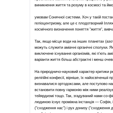
виникнення життя та розуму в космосі та ймо
умовам Сонячної системи. Хоч у такій постан
геліоцентризму, але це є плодотворний Ілля
космічного визначення поняття "життя", вивч
Так, якщо місце води на інших планетах (азо
можуть служити аміачні органічні сполуки. Я
виключене існування організмів, які п'ють амі
варіанти життя більш абстрактні і менш очеви
На природничо-науковий характер критики рел
релігійні конфесії, вірніше, їх найосвіченшіі
визнавалися ортодоксами, але поступово нама
встановити повну гармонію між ними реалізув
тейярдизмі тощо. Так, згадуваний нами со-фі
людиною існує проміжна інстанція — Софія, 
("сходження нас") і рух донизу ("сходження д