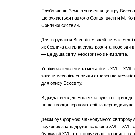
Позбавивши Землю значення центру Всесвіту 
що рухаються навколо Сонця, вчення М. Копе
Сонячної системи.
Для керування Всесвітом, який не має меж і в
як безлика активна сила, розлита повсюди в 
— це душа світу, нерозривно з ним злита.
Успіхи математики та механіки в XVII—XVIII с
закони механіки сприяли створенню механісти
для опису Всесвіту.
Відкидаючи ідею Бога як керуючого природою
лише творця першоматерії та першодвигуна.
Деїзм був формою вільнодумного світорозумі
наукових знань другої половини XVII—XVIII с
буржуазії XVIII ст., спонукувані ненавистю 