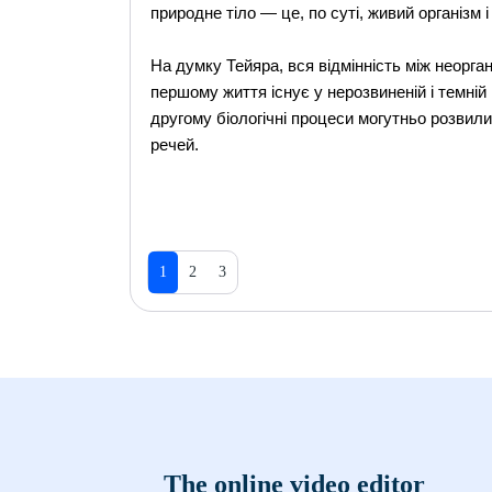
природне тіло — це, по суті, живий організм і
На думку Тейяра, вся відмінність між неорган
першому життя існує у нерозвиненій і темній
другому біологічні процеси могутньо розвилис
речей.
1
2
3
The online video editor