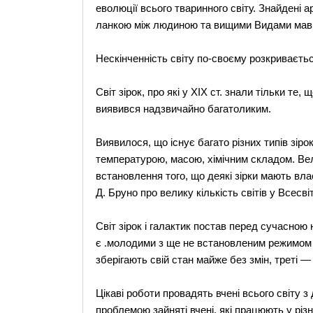
еволюції всього тваринного світу. Знайдені а
ланкою між людиною та вищими Видами мавп
Нескінченність світу по-своєму розкриваєтьс
Світ зірок, про які у XIX ст. знали тільки те
виявився надзвичайно багатоликим.
Виявилося, що існує багато різних типів зіро
температурою, масою, хімічним складом. Вел
встановлення того, що деякі зірки мають вла
Д. Бруно про велику кількість світів у Всесв
Світ зірок і галактик постав перед сучасною 
є .молодими з ще не встановленим режимом в
зберігають свій стан майже без змін, треті —
Цікаві роботи провадять вчені всього світу 
проблемою зайняті вчені, які працюють у різ