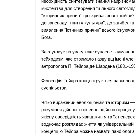
необхідність синтезувати знання найрізноман
мистецтва для створення "цільного світогля
"вторинних причин" і розкриває зовнішній зв'яз
до занепаду, "гниття культури", до загибелі 
виявлення "істинних причин" всього існуючо
Бога.
Заслуговує на увагу таке сучасне тлумачення
тейярдизм, яке отримало назву вщ імені член
антрополога П. Тейяра де Шардена (1881-195
Філософія Тейяра концентрується навколо дв
суспільства.
Чітко виражений еволюціонізм та історизм —
розуміння дійсності як еволюційного процесу
якісну своєрідність явищ життя та їх непере
водночас розглядає життя як універсальний
концепцію Тейяра можна назвати панбіологіз