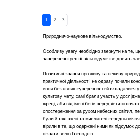
1
2
3
Природничо-наукове вільнодумство.
Особливу увагу необхідно звернути на те, що
запереченні релігії вільнодумство досить ча
Позитивні знання про живу та неживу природу
практичної діяльності, не одразу почали кон
вони без явних суперечностей вкладалися у 
культову мету, самі брали участь у дослідже
жреці, аби від імені богів передвістити почат
спостереження за рухом небесних світил, пе
були й такі вчені та мислителі середньовіччя
вірили в те, що одержані ними як підсумок 
пізнати волю Господню.