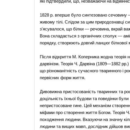
які підтвердили, що, незважаючи на відмінніс
1828 р. вперше було синтезовано сечовину —
живому тілі. Слідом за цим природознавці си
з'ясувалося, що білки — речовина, вкрай ва
Вона складається з органічних сполук — амі
порядку, створюють довгий ланцюг білкової 
Після відкриття М. Коперника жодна теорія н
дарвінізм. Теорія Ч. Дарвіна (1809—1882 рр.
що різноманітність сучасного тваринного і ро
первісних форм життя.
Дивовижна пристосованість тваринних та рос
доцільність їхньої будови та поведінки були 
непристосоване гине. Цей механізм створення 
міфами про створення життя Богом. Теорія Ч
походження людини. Вказуючи на значну кількі
людини та вищих мавп, дослідник дійшов вис