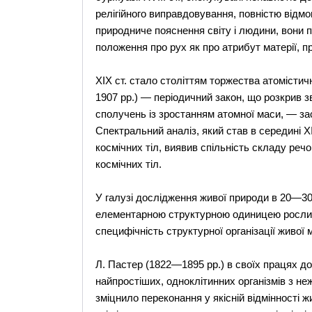
релігійного виправдовування, повністю відмов
природниче пояснення світу і людини, вони п
положення про рух як про атрибут матерії, пр
XIX ст. стало століттям торжества атомістич
1907 рр.) — періодичний закон, що розкрив зв
сполучень із зростанням атомної маси, — за
Спектральний аналіз, який став в середині X
космічних тіл, виявив спільність складу речо
космічних тіл.
У галузі дослідження живої природи в 20—30-
елементарною структурною одиницею рослин,
специфічність структурної організації живої 
Л. Пастер (1822—1895 рр.) в своїх працях до
найпростіших, одноклітинних організмів з н
зміцнило переконання у якісній відмінності ж