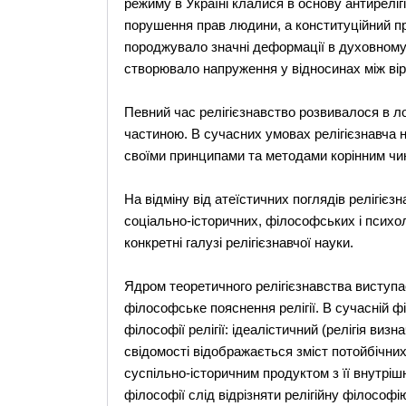
режиму в Україні клалися в основу антиреліг
порушення прав людини, а конституційний п
породжувало значні деформації в духовному 
створювало напруження у відносинах між вір
Певний час релігієзнавство розвивалося в ло
частиною. В сучасних умовах релігієзнавча 
своїми принципами та методами корінним чино
На відміну від атеїстичних поглядів релігієз
соціально-історичних, філософських і психо
конкретні галузі релігієзнавчої науки.
Ядром теоретичного релігієзнавства виступає
філософське пояснення релігії. В сучасній 
філософії релігії: ідеалістичний (релігія виз
свідомості відображається зміст потойбічних,
суспільно-історичним продуктом з її внутріш
філософії слід відрізняти релігійну філосо