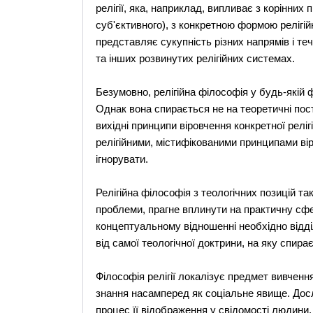
релігії, яка, наприклад, випливає з корінних
суб'єктивного), з конкретною формою релігій
представляє сукупність різних напрямів і теч
та інших розвинутих релігійних системах.
Безумовно, релігійна філософія у будь-якій 
Однак вона спирається не на теоретичні пос
вихідні принципи віровчення конкретної релі
релігійними, містифікованими принципами віро
ігнорувати.
Релігійна філософія з теологічних позицій та
проблеми, прагне вплинути на практичну сфер
концептуальному відношенні необхідно відділя
від самої теологічної доктрини, на яку спир
Філософія релігії локалізує предмет вивченн
знання насамперед як соціальне явище. Дослі
процес її відображення у свідомості людини,