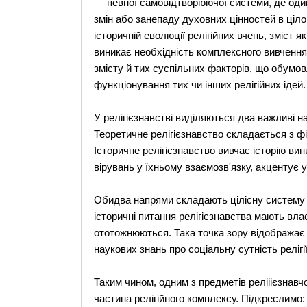
— певної самовідтворюючої системи, де оди
змін або занепаду духовних цінностей в ціло
історичній еволюції релігійних вчень, зміст я
виникає необхідність комплексного вивчення 
змісту й тих суспільних факторів, що обумов
функціонування тих чи інших релігійних ідей.
У релігієзнавстві виділяються два важливі н
Теоретичне релігієзнавство складається з фі
Історичне релігієзнавство вивчає історію вини
вірувань у їхньому взаємозв'язку, акцентує у
Обидва напрями складають цілісну систему н
історичні питання релігієзнавства мають вла
ототожнюються. Така точка зору відображає о
наукових знань про соціальну сутність релігії 
Таким чином, одним з предметів релііієзнавчо
частина релігійного комплексу. Підкреслимо: р