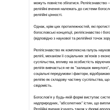
можуть повністю збігатися. Релігієзнавство 
релігійні вчення належать до системи богосл
релігійні цінності.
Однак, крім цих протилежностей, які протиста
богословські концепції, релігієзнавство і бо
(відповідно з наукової та релігійної точок зор
Релігієзнавство як комплексна галузь науко
релігії, механізм її соціальних зв'язків з е
суспільства, впливу на особистість віруючих
релігія вивчається не як "залишок минулого",
соціальні передумови і фактори, відображаюч
релігію як складову частину суспільства, щ
свідомість.
Богослов'я у будь-якій формі виступає систе
надприродних, "абсолютних" істин, що випли
Реліїійні вчення існують також у формі апологі