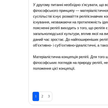
У другому питанні необхідно з'ясувати, що в
філософського принципу — матеріалістичного
суспільстві існує розмаїття релігієзнавчих к
існування, незважаючи на протилежність ідео
поясненні релігії виходить з того, що релігі
загальнолюдської культури, вплив якої на в
даний час зростає. До найпоширеніших реліг
об'єктивно- і суб'єктивно-ідеалістичні, а тако
Матеріалістична концепція релігії. Для того 
філософських поглядів на природу релігії, н
положення цієї концепції.
1
2
3