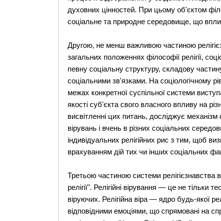
духовних цінностей. При цьому об'єктом філо
соціальне та природне середовище, що вплив
Другою, не менш важливою частиною релігієзн
загальних положеннях філософії релігії, соці
певну соціальну структуру, складову частин
соціальними зв'язками. На соціологічному рів
межах конкретної суспільної системи виступає
якості суб'єкта свого власного впливу на різні
висвітленні цих питань, досліджує механізм 
вірувань і вчень в різних соціальних середов
індивідуальних релігійних рис з тим, щоб визн
врахуванням дій тих чи інших соціальних фак
Третьою частиною системи релігієзнавства в
релігії". Релігійні вірування — це не тільки т
віруючих. Релігійна віра — ядро будь-якої р
відповідними емоціями, що спрямовані на спри