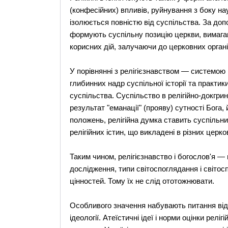
(конфесійних) впливів, руйнування з боку на
ізолюється повністю від суспільства. За доп
формують суспільну позицію церкви, вимагаю
корисних дій, залучаючи до церковних органі
У порівнянні з релігієзнавством — системою н
глибинних надр суспільної історії та практи
суспільства. Суспільство в релігійно-докгри
результат "еманації" (прояву) сутності Бога,
положень, релігійна думка ставить суспільний
релігійних істин, що викладені в різних церк
Таким чином, релігієзнавство і богослов'я — 
дослідження, типи світоспоглядання і світос
цінностей. Тому їх не слід ототожнювати.
Особливого значення набувають питання відн
ідеології. Атеїстичні ідеї і норми оцінки релі