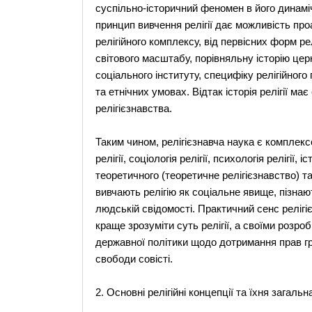
суспільно-історичний феномен в його динамічн
принцип вивчення релігії дає можливість про
релігійного комплексу, від первісних форм ре
світового масштабу, порівняльну історію церко
соціального інституту, специфіку релігійног
та етнічних умовах. Відтак історія релігії м
релігієзнавства.
Таким чином, релігієзнавча наука є комплек
релігії, соціологія релігії, психологія релігії, 
теоретичного (теоретичне релігієзнавство) та
вивчають релігію як соціальне явище, пізнают
людській свідомості. Практичний сенс релігі
краще зрозуміти суть релігії, а своїми розр
державної політики щодо дотримання прав г
свободи совісті.
2. Основні релігійні концепції та їхня загаль