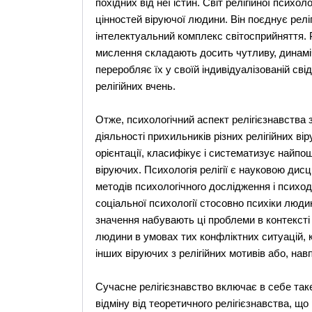
похідних від неї істин. Світ релігійної психо
цінностей віруючої людини. Він поєднує релігі
інтелектуальний комплекс світосприйняття. Ре
мислення складають досить чутливу, динамічн
переробляє їх у своїй індивідуалізованій св
релігійних вчень.
Отже, психологічний аспект релігієзнавства 
діяльності прихильників різних релігійних віру
орієнтації, класифікує і систематизує найпош
віруючих. Психологія релігії є науковою ди
методів психологічного дослідження і психод
соціальної психології стосовно психіки людини
значення набувають ці проблеми в контексті 
людини в умовах тих конфліктних ситуацій, к
інших віруючих з релігійних мотивів або, на
Сучасне релігієзнавство включає в себе таке 
відміну від теоретичного релігієзнавства, що р