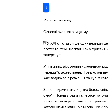
1
Реферат на тему:
Основні риси католицизму.
У XVI ст. стався ще один великий цер
протестантські церкви. Так у християнс
заперечує).
У питаннях віровчення католицизм має 
переказ"), Божественну Трійцю, рятівн
Але водночас віровчення та культ като
За поглядами католицьких богословів, Д
сина"). Поряд з раєм та пеклом католи
Католицька церква вчить, що триваліс
католицизмі значнішою мірою, ніж у п