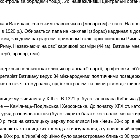
ри, контроль за обрядами тощо). Усі найважливіші центральні орг
аві Вати-кані, світським главою якого (монархом) є папа. На про
 в 1920 р.). Обирається папа на конклаві (зборах) кардиналів дов
кви, західним патріархом, примасом Італії, архієпископом Римсь
иму. Незважаючи на свої карликові розміри (44 га), Ватикан має
герб, прапор, гімн).
ерковні політичні католицькі організації: партії, профспілки, об'
екретаріат Ватикану керує 34 міжнародними політичними позацер
стю газет та журналів, під її контролем і керівництвом діє широ
лицизму з'явилися у XIII ст. В 1321 р. була заснована Київська Д
 — Кам'янець-Подільська і Херсонська. До початку ХГХ ст. като
уряд розпочав гоніння (було закрито багато костьолів, монаст
20 р. тиск на католицьку церкву посилився і на кінець 30-х рр. в
діяльність католицьких громад активізувалася, а у повоєнний пер
ь 80-х рр. в Україні офіційно було зареєстровано близько 90 гром