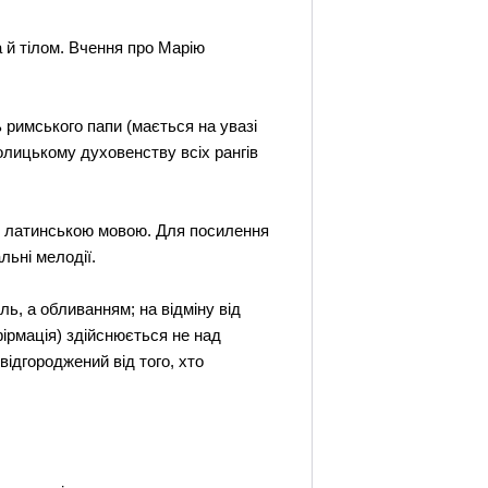
а й тілом. Вчення про Марію
ь римського папи (мається на увазі
толицькому духовенству всіх рангів
ся латинською мовою. Для посилення
льні мелодії.
ь, а обливанням; на відміну від
ірмація) здійснюється не над
ідгороджений від того, хто