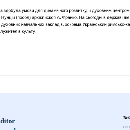
а здобула умови для динамічного розвитку, її духовним центром є
Нунцій (посол) архієпископ А. Франко. На сьогодні в державі ді
 6 духовних навчальних закладів, зокрема Український римсько-к
служителів культу.
Веб
ditor
ПРО