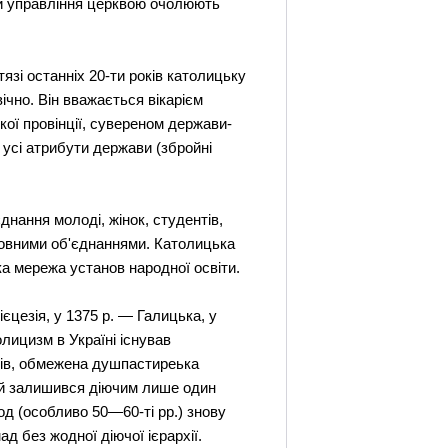
ани управління церквою очолюють
тязі останніх 20-ти років католицьку
ічно. Він вважається вікарієм
кої провінції, сувереном держави-
 усі атрибути держави (збройні
єднання молоді, жінок, студентів,
ковними об'єднаннями. Католицька
ка мережа установ народної освіти.
ієцезія, у 1375 р. — Галицька, у
лицизм в Україні існував
ирів, обмежена душпастиреька
 ній залишився діючим лише один
іод (особливо 50—60-ті рр.) знову
ад без жодної діючої ієрархії.