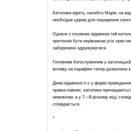
Католики вірять, начебто Марія, на ві
необхідне церкві для поширення свого
Однією з головних відмінностей католи
претензія бути керівником усіх христи
заборонено одружуватися.
Головним богослужінням у католицькій
впливу на парафіян тепер дозволено к
Деякі відмінності є у формі проведенн
православних, католики причащаються 
немовлям, а у 7—8-річному віці; спов
сповідається.
*