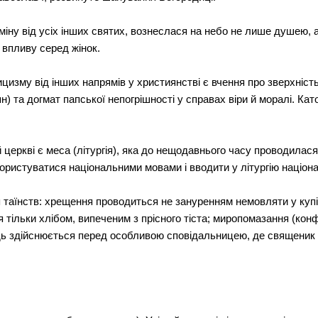
дміну від усіх інших святих, вознеслася на небо не лише душею, 
 впливу серед жінок.
цизму від інших напрямів у християнстві є вчення про зверхніст
ян) та догмат папської непогрішності у справах віри й моралі. Ка
 церкві є меса (літургія), яка до нещодавнього часу проводила
ористуватися національними мовами і вводити у літургію націона
я таїнств: хрещення проводиться не зануренням немовляти у купіл
тільки хлібом, випеченим з прісного тіста; миропомазання (конф
ідь здійснюється перед особливою сповідальницею, де священик в