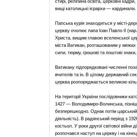
стирі, релігійна освіта, церковні кад
вищі католицькі ієрархи — кардинали.
Папська курія знаходиться у місті-держ
церкву очолює папа Іоан Павло II (нар.
Христа, вищим главою вселенської цер
міста Ватикан, розташованим у межах Р
сили, тюрму, грошові та поштові знаки, 
Ватикану підпорядковані численні позац
вчителів та ін. В цілому державний с
церква розпоряджається великою кількі
На території України послідовники като
1427 — Володимиро-Волинська, пізніше
безперешкодно. Однак потім царський 
діяльність). В радянський період з 19
костьол. У роки другої світової війни 
розпочався наступ на церкву і на кінец