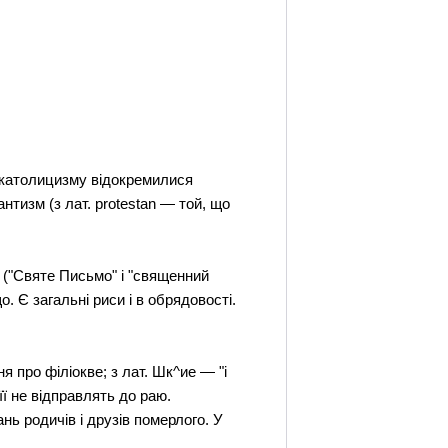
д католицизму відокремилися
антизм (з лат. protestan — той, що
 ("Святе Письмо" і "священний
. Є загальні риси і в обрядовості.
я про філіокве; з лат. Шк^ие — "і
ї не відправлять до раю.
ь родичів і друзів померлого. У