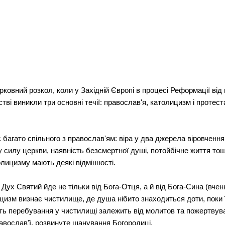
ковний розкол, коли у Західній Європі в процесі Реформації ві
тві виникли три основні течії: православ'я, католицизм і протест
багато спільного з православ'ям: віра у два джерела віровчення
у силу церкви, наявність безсмертної душі, потойбічне життя тощо
лицизму мають деякі відмінності.
ух Святий йде не тільки від Бога-Отця, а й від Бога-Сина (вченн
цизм визнає чистилище, де душа нібито знаходиться доти, поки ї
ть перебування у чистилищі залежить від молитов та пожертвуван
равослав'ї, розвинуте шанування Богородиці.