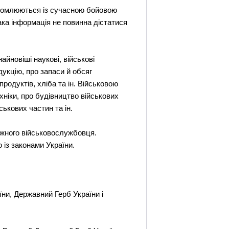
айомлюються із сучасною бойовою
ака інформація не повинна дістатися
йновіші наукові, військові
дукцію, про запаси й обсяг
родуктів, хліба та ін. Військовою
хніки, про будівництво військових
ськових частин та ін.
ожного військовослужбовця.
 із законами України.
ни, Державний Герб України і