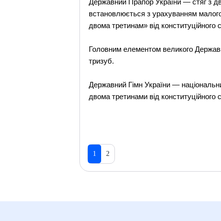
Державний Прапор України — стяг з дв
встановлюється з урахуванням малого 
двома третинам» від конституційного 
Головним елементом великого Державн
тризуб.
Державний Гімн України — національн
двома третинами від конституційного 
1
2