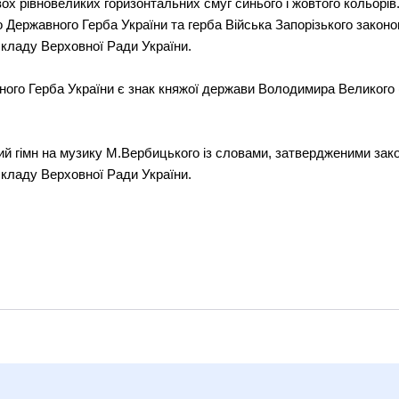
ох рівновеликих горизонтальних смуг синього і жовтого кольорі
Державного Герба України та герба Війська Запорізького закон
складу Верховної Ради України.
ого Герба України є знак княжої держави Володимира Великого
ий гімн на музику М.Вербицького із словами, затвердженими зак
складу Верховної Ради України.