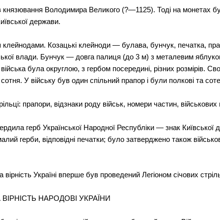
ів князювання Володимира Великого (?—1125). Тоді на монетах 
Київської держави.
 клейнодами. Козацькі клейноди — булава, бунчук, печатка, прапо
кої влади. Бунчук — довга палиця (до 3 м) з металевим яблуком 
 війська була округлою, з гербом посередині, різних розмірів. Св
 сотня. У війську був один спільний прапор і були полкові та сот
рільці: прапори, відзнаки роду військ, номери частин, військових 
ердила герб Української Народної Республіки — знак Київської 
 малий герби, відповідні печатки; було затверджено також військ
а вірність Україні вперше був проведений Легіоном січових стріль
 ВІРНІСТЬ НАРОДОВІ УКРАЇНИ