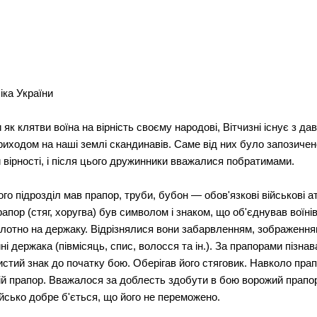
іка України
 клятви воїна на вірність своєму народові, Вітчизні існує з дав
 приходом на наші землі скандинавів. Саме від них було запозич
й вірності, і після цього дружинники вважалися побратимами.
ого підрозділ мав прапор, труби, бубон — обов'язкові військові 
апор (стяг, хоругва) був символом і знаком, що об'єднував воїні
отно на держаку. Відрізнялися вони забарвленням, зображеннями 
 держака (півмісяць, спис, волосся та ін.). За прапорами пізнав
истий знак до початку бою. Оберігав його стяговик. Навколо пра
вій прапор. Вважалося за доблесть здобути в бою ворожий прапор
ійсько добре б'ється, що його не переможено.