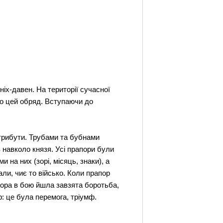
ніх-давен. На території сучасної
ено цей обряд. Вступаючи до
атрибути. Трубами та бубнами
в навколо князя. Усі прапори були
на них (зорі, місяць, знаки), а
али, чиє то військо. Коли прапор
пора в бою йшла завзята боротьба,
: це була перемога, тріумф.