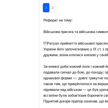
1
2
Реферат на тему:
Військова присяга та військова символ
Ритуал прийняття військової присяги як
України його започатковано у IX ст. з
дружини, воїни клялися князеві у свої
За княжої доби кожний полк і кожний й
подавали сигнал до бою, до походу; пр
однакової форми —: довге трикутне пол
також тим, що прикріплялося на вершині
піднімали над військом — це був уроч
всі воїни були зобов'язані боронити с
Піднятий догори прапор означав, що в