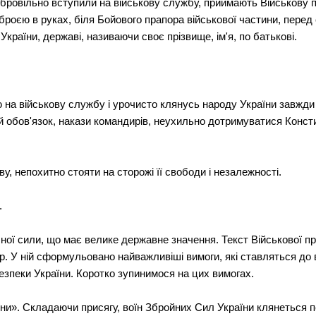
обровільно вступили на військову службу, приймають Військову пр
зброєю в руках, біля Бойового прапора військової частини, перед
країни, державі, називаючи своє прізвище, ім'я, по батькові.
аю на військову службу і урочисто клянусь народу України завжди
й обов'язок, накази командирів, неухильно дотримуватися Конститу
, непохитно стояти на сторожі її свободи і незалежності.
.
ної сили, що має велике державне значення. Текст Військової 
р. У ній сформульовано найважливіші вимоги, які ставляться до в
езпеки України. Коротко зупинимося на цих вимогах.
аїни». Складаючи присягу, воїн Збройних Сил України клянеться