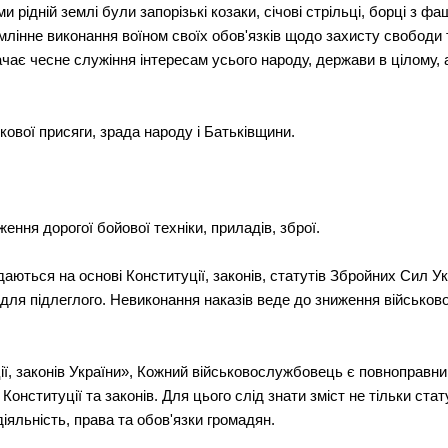
ми рідній землі були запорізькі козаки, січові стрільці, борці з фа
млінне виконання воїном своїх обов'язків щодо захисту свободи 
ачає чесне служіння інтересам усього народу, держави в цілому,
вої присяги, зрада народу і Батьківщини.
ення дорогої бойової техніки, приладів, зброї.
ються на основі Конституції, законів, статутів Збройних Сил Укр
для підлеглого. Невиконання наказів веде до зниження військово
, законів України», Кожний військовослужбовець є повноправним
онституції та законів. Для цього слід знати зміст не тільки стат
іяльність, права та обов'язки громадян.