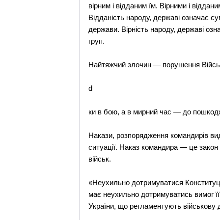
вірним і відданим їм. Вірними і віддани
Відданість народу, державі означає су
держави. Вірність народу, державі озн
груп.
Найтяжчий злочин — порушення Військо
d
ки в бою, а в мирний час — до пошкодж
Накази, розпорядження командирів вида
ситуації. Наказ командира — це закон 
військ.
«Неухильно дотримуватися Конституції
має неухильно дотримуватись вимог її К
України, що регламентують військову д