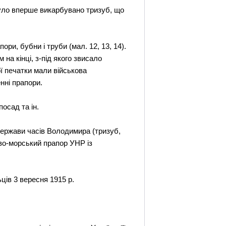
було вперше викарбувано тризуб, що
ри, бубни і труби (мал. 12, 13, 14).
на кінці, з-під якого звисало
ої печатки мали військова
енні прапори.
посад та ін.
держави часів Володимира (тризуб,
ово-морський прапор УНР із
ців 3 вересня 1915 р.