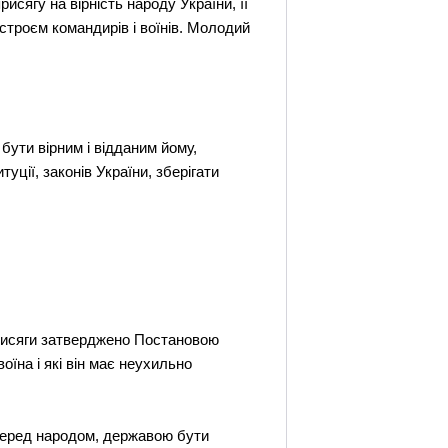
исягу на вірність народу України, її
 строєм командирів і воїнів. Молодий
 бути вірним і відданим йому,
ції, законів України, зберігати
присяги затверджено Постановою
оїна і які він має неухильно
 перед народом, державою бути