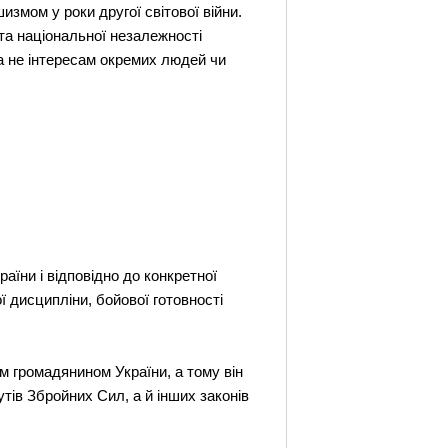
шизмом у роки другої світової війни.
та національної незалежності
 а не інтересам окремих людей чи
аїни і відповідно до конкретної
ї дисципліни, бойової готовності
 громадянином України, а тому він
утів Збройних Сил, а й інших законів