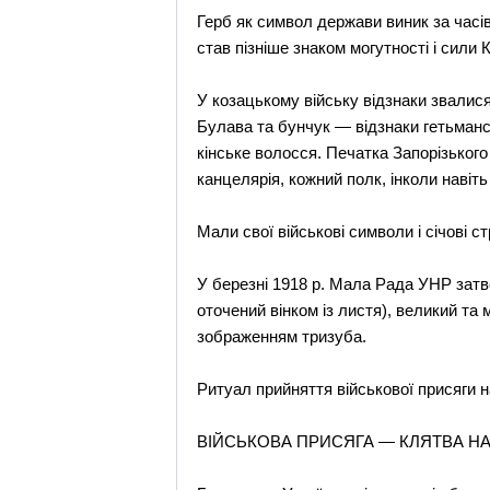
Герб як символ держави виник за час
став пізніше знаком могутності і сили 
У козацькому війську відзнаки звалися
Булава та бунчук — відзнаки гетьмансь
кінське волосся. Печатка Запорізького
канцелярія, кожний полк, інколи навіть
Мали свої військові символи і січові ст
У березні 1918 р. Мала Рада УНР затв
оточений вінком із листя), великий та
зображенням тризуба.
Ритуал прийняття військової присяги н
ВІЙСЬКОВА ПРИСЯГА — КЛЯТВА НА