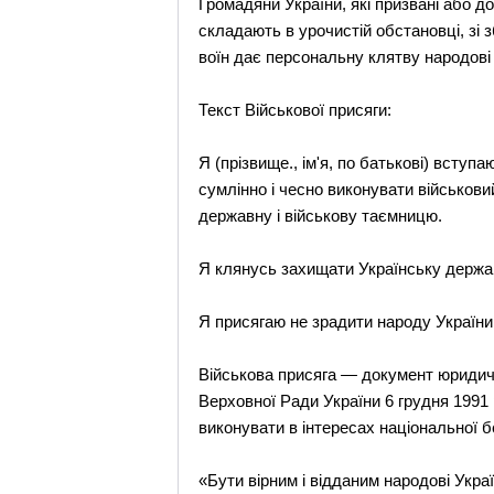
Громадяни України, які призвані або д
складають в урочистій обстановці, зі 
воїн дає персональну клятву народові У
Текст Військової присяги:
Я (прізвище., ім'я, по батькові) вступ
сумлінно і чесно виконувати військови
державну і військову таємницю.
Я клянусь захищати Українську державу
Я присягаю не зрадити народу України
Військова присяга — документ юридич
Верховної Ради України 6 грудня 1991 
виконувати в інтересах національної б
«Бути вірним і відданим народові Укр