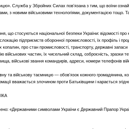
мницю». Служба у Збройних Силах пов'язана з тим, що воїни озн
ками, з новими військовими технологіями, документацією тощо. Т
я, що стосуються національної безпеки України: відомості про на
дислокацію підприємств оборонної промисловості, їх профіль і про
копалин, про стан промисловості, транспорту, державні запаси п
 військових частин, їх чисельний склад, озброєність, зразки те
ізвища, військові звання командирів, адреси, номери телефонів вій
вну та військову таємницю — обов'язок кожного громадянина, к
мації вважається злочином проти Батьківщини і карається згідно
ІКА
чено: «Державними символами України є Державний Прапор Украї