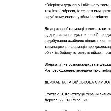
«Зберігати державну і військову тає
технікою і зброєю, їх секретними зраз
зарубіжним спецслужбам і розвідкам.
До державної таємниці належать питанн
відкриття, винаходи, технології, про 
видобування особливо цінних корисних 
таємницею є інформація про дислокацію
об'єктів, бойову готовність військ, пр
Зберігати і не розповсюджувати держа
Розповсюдження, передача такої інфор
ДЕРЖАВНА ТА ВІЙСЬКОВА СИМВОЛ
Статтею 20 Конституції України визна
Державний Гімн України».