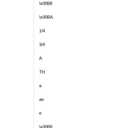
\x00B8
\x00BA
1/4
3/4
A
TH
a
ae
e
\x00B8