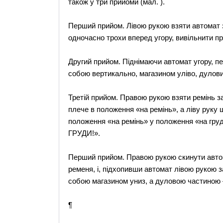
також у три прийоми (мал. ).
Перший прийом. Лівою рукою взяти автомат з
одночасно трохи вперед угору, вивільнити п
Другий прийом. Піднімаючи автомат угору, п
собою вертикально, магазином уліво, дуловим
Третій прийом. Правою рукою взяти ремінь з
плече в положення «на ремінь», а ліву руку
положення «на ремінь» у положення «на гру
ГРУДИ!».
Перший прийом. Правою рукою скинути автомат
ременя, і, підхопивши автомат лівою рукою з
собою магазином униз, а дуловою частиною 
¶