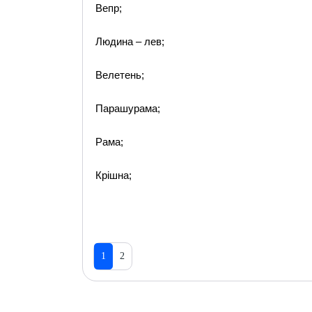
Вепр;
Людина – лев;
Велетень;
Парашурама;
Рама;
Крішна;
1
2