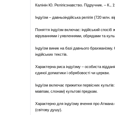
Калінін Ю. Релігієзнавство. Підручник. – К., 1
Індуїзм – давньоіндійська релігія (720 млн. ві
Поняття індуїзм включає: індійський спосіб 
віруваннями і уявленнями, обрядами та культ
Індуїзм виник на базі давнього брахманізму.
індійських текстів.
Характерна риса індуїзму – особиста відданіс
єдиної догматики і обрябовості чи церкви.
Індуїзм включає прижитки первісних культів: п
мавпам, слонам) культові предкам.
Характерно для індуїзму вчення про Атмана 
(світову душу).