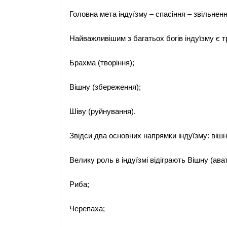
Головна мета індуїзму – спасіння – звільнен
Найважливішим з багатьох богів індуїзму є т
Брахма (творіння);
Вішну (збереження);
Шіву (руйнування).
Звідси два основних напрямки індуїзму: вішну
Велику роль в індуїзмі відіграють Вішну (ав
Риба;
Черепаха;