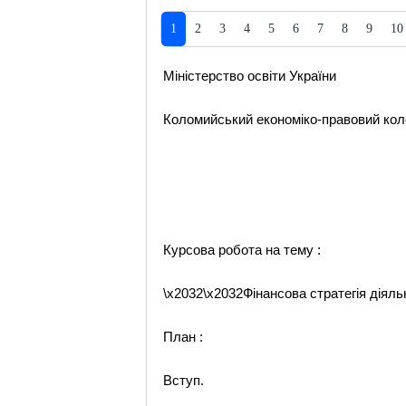
1
2
3
4
5
6
7
8
9
10
Міністерство освіти України
Коломийський економіко-правовий ко
Курсова робота на тему :
\x2032\x2032Фінансова стратегія діяль
План :
Вступ.