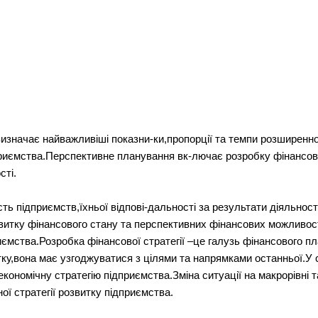
изначає найважливіші показни-ки,пропорції та темпи розширенно
риємства.Перспективне планування вк-лючає розробку фінансової
сті.
сть підприємств,їхньої відпові-дальності за результати діяльнос
витку фінансового стану та перспективних фінансових можливост
ємства.Розробка фінансової стратегії –це галузь фінансового п
итку,вона має узгоджуватися з цілями та напрямками останньої.У 
кономічну стратегію підприємства.Зміна ситуації на макрорівні 
ної стратегії розвитку підприємства.