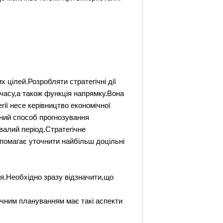
х цілей.Розробляти стратегічні дії
 часу,а також функція напрямку.Вона
гії несе керівництво економічної
иний способ прогнозування
валий період.Стратегічне
помагає уточнити найбільш доцільні
ня.Необхідно зразу відзначити,що
гічним плануванням має такі аспекти