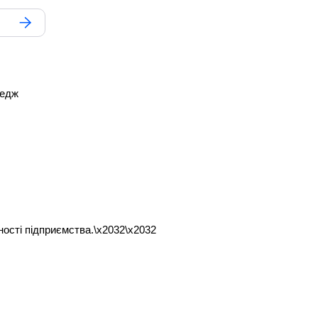
ледж
ності підприємства.\x2032\x2032