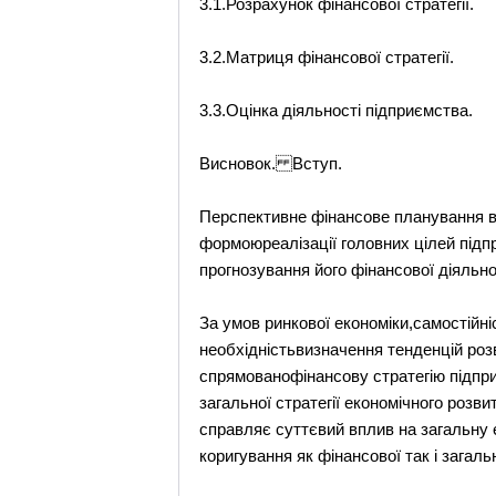
3.1.Розрахунок фінансової стратегії.
3.2.Матриця фінансової стратегії.
3.3.Оцінка діяльності підприємства.
Висновок. Вступ.
Перспективне фінансове планування в
формоюреалізації головних цілей підп
прогнозування його фінансової діяльно
За умов ринкової економіки,самостійні
необхідністьвизначення тенденцій роз
спрямованофінансову стратегію підпри
загальної стратегії економічного розв
справляє суттєвий вплив на загальну е
коригування як фінансової так і загаль