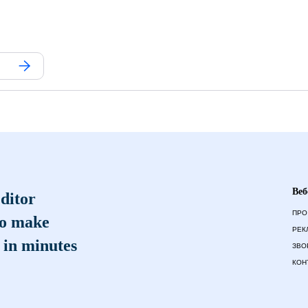
Веб
ditor
ПРО
to make
РЕК
 in minutes
ЗВО
КОН