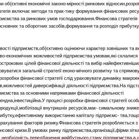
чи об(єктивні економічні законо-мірності ринкових відносин,роз
атегія включає методи та прак-тику формування фінансових ресу
приємства за ринкових умов господарювання.Фінансова стратегія
основних та оборотних засобів,формування та розподіл прибутку,
ості підприємств,об(єктивно оцінюючи характер зовнішних та в
сово-економічних можливостей підприємства умовам,які склалися 
строкових цілей фінансової діяльності та вибір найефективніших
овуватися загальній стратегії еконо-мічного розвитку та спрямо
 розробки фінансової стратегії слід ураховувати динаміку макрое
в,можливостей диверсифікації діяльності підприємства.На підстав
риємства за основними напрямками фінансової діяльності
ендна,інвестиційна.У процесі розробки фінансової стратегії осо
одукції,мобілізації внутришніх ресурсів,мак- симальному зниже
рибутку,ефективному використанню капіталу підприємс- тва,тощ
врахування факторів ризику.Фінансова стратегія розробляється 
нсової кризи.В умовах ринку підприємства,організації,фірми зіт
 необхідність передбачення майбутнього стану підприємства,а ц