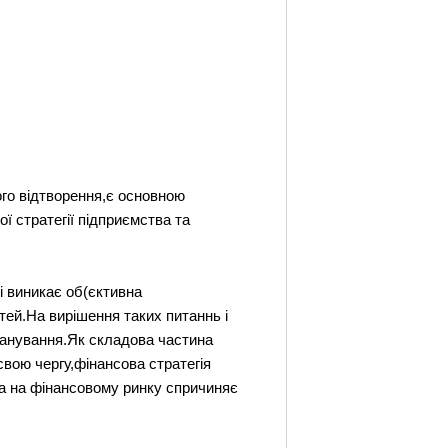
го відтворення,є основною
 стратегії підприємства та
ті виникає об(єктивна
ей.На вирішення таких питаннь і
ланування.Як складова частина
свою чергу,фінансова стратегія
та на фінансовому ринку спричиняє