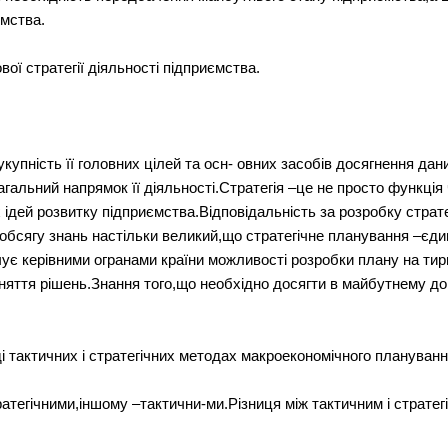
ємства.
ї стратегії діяльності підприємства.
сукупність її головних цілей та осн- овних засобів досягнення дани
гальний напрямок її діяльності.Стратегія –це не просто функція
ідей розвитку підприємства.Відповідальність за розробку страте
 обсягу знань настільки великий,що стратегічне планування –єд
є керівними огранами країни можливості розробки плану на тир
яття рішень.Знання того,що необхідно досягти в майбутнему до
ді тактичних і стратегічних методах макроекономічного плануван
ратегічними,іншому –тактични-ми.Різниця між тактичним і страте