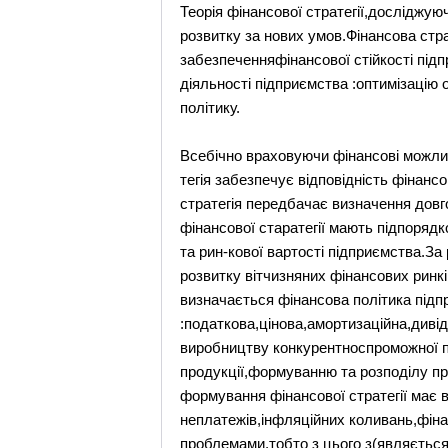
Теорія фінансової стратегії,досліджую
розвитку за нових умов.Фінансова стр
забезпеченняфінансової стійкості під
діяльності підприємства :оптимізацію 
політику.
Всебічно враховуючи фінансові можлив
тегія забезпечує відповідність фінан
стратегія передбачає визначення довго
фінансової старатегії мають підпорядк
та рин-кової вартості підприємства.За
розвитку вітчизняних фінансових ринкі
визначається фінансова політика підп
:податкова,цінова,амортизаційна,дивід
виробництву конкурентноспроможної пр
продукції,формуванню та розподілу п
формування фінансової стратегії має 
неплатежів,інфляційних коливань,фіна
проблемами,тобто з цього з(являється