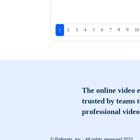
1
2
3
4
5
6
7
8
9
10
The online video e
trusted by teams 
professional video
© Referats, Inc · All rights reserved 2021