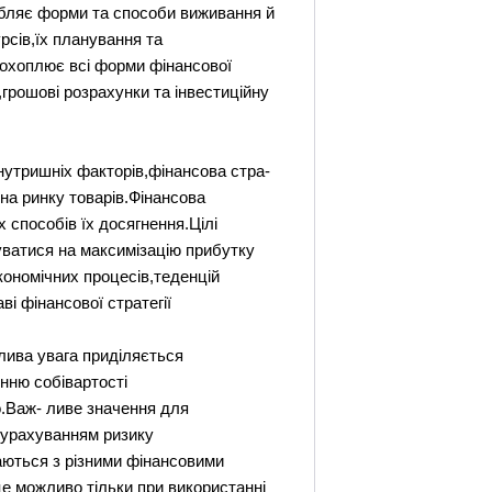
робляє форми та способи виживання й
рсів,їх планування та
 охоплює всі форми фінансової
грошові розрахунки та інвестиційну
нутришніх факторів,фінансова стра-
на ринку товарів.Фінансова
 способів їх досягнення.Цілі
вуватися на максимізацію прибутку
кономічних процесів,теденцій
і фінансової стратегії
блива увага приділяється
нню собівартості
о.Важ- ливе значення для
з урахуванням ризику
каються з різними фінансовими
е можливо тільки при використанні