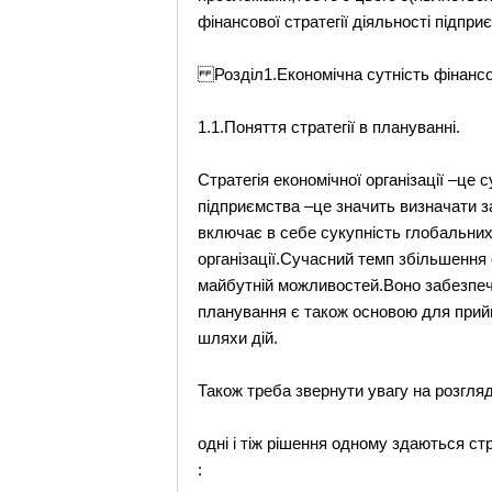
фінансової стратегії діяльності підпри
Розділ1.Економічна сутність фінансово
1.1.Поняття стратегії в плануванні.
Стратегія економічної організації –це 
підприємства –це значить визначати за
включає в себе сукупність глобальних 
організації.Сучасний темп збільшення
майбутній можливостей.Воно забезпечу
планування є також основою для прийн
шляхи дій.
Також треба звернути увагу на розгля
одні і тіж рішення одному здаються ст
: