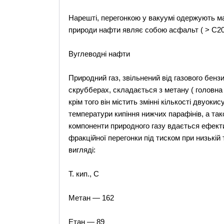
Нарешті, перегонкою у вакуумі одержують мас
природи нафти являє собою асфальт ( > С20 
Вуглеводні нафти
Природний газ, звільнений від газового бен
скрубберах, складається з метану ( головна с
крім того він містить змінні кількості двуокису
температури кипіння нижчих парафінів, а тако
компоненти природного газу вдається ефекти
фракційної перегонки під тиском при низькій 
вигляді:
Т. кип., С
Метан — 162
Етан — 89