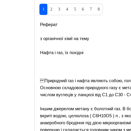
1
2
3
4
5
6
7
8
Реферат
з органічної хімії на тему
Нафта і газ, їх похідні
Природний газ і нафта являють собою, голо
Основною складовою природного газу є мета
числом вуглеців у ланцюзі від С1 до С30 - С
Іншим джерелом метану є болотний газ. В бо
вкриті водою, целюлоза ( С6Н10О5 ) n , з я
анаеробного бродіння під дією мікроорганізмі
поверхню і складається головним чином з ме