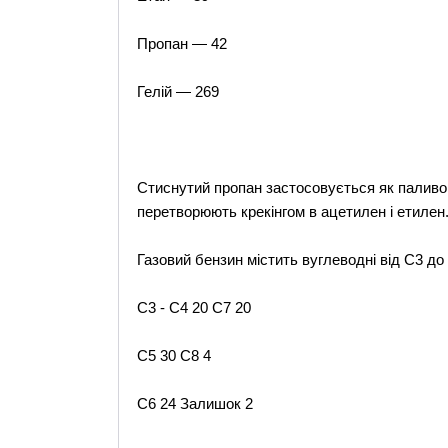
Пропан — 42
Гелій — 269
Стиснутий пропан застосовується як паливо, 
перетворюють крекінгом в ацетилен і етилен
Газовий бензин містить вуглеводні від С3 до 
С3 - С4 20 С7 20
С5 30 С8 4
С6 24 Залишок 2