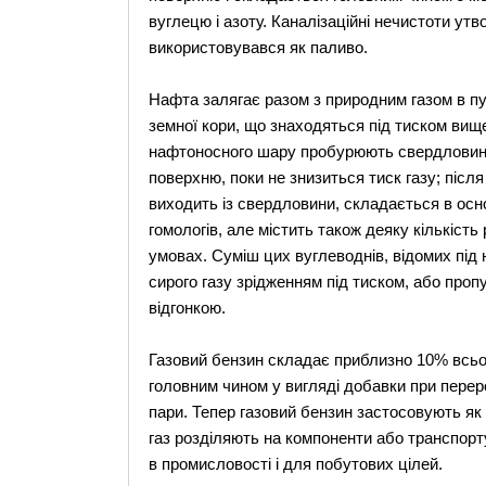
вуглецю і азоту. Каналізаційні нечистоти утв
використовувався як паливо.
Нафта залягає разом з природним газом в пу
земної кори, що знаходяться під тиском вищ
нафтоносного шару пробурюють свердловину
поверхню, поки не знизиться тиск газу; після
виходить із свердловини, складається в осн
гомологів, але містить також деяку кількість
умовах. Суміш цих вуглеводнів, відомих під 
сирого газу зрідженням під тиском, або про
відгонкою.
Газовий бензин складає приблизно 10% всьог
головним чином у вигляді добавки при перер
пари. Тепер газовий бензин застосовують як
газ розділяють на компоненти або транспорт
в промисловості і для побутових цілей.