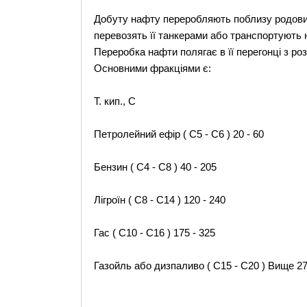
Добуту нафту переробляють поблизу родови
перевозять її танкерами або транспортують
Переробка нафти полягає в її перегонці з роз
Основними фракціями є:
Т. кип., С
Петролейний ефір ( С5 - С6 ) 20 - 60
Бензин ( С4 - С8 ) 40 - 205
Лігроїн ( С8 - С14 ) 120 - 240
Гас ( С10 - С16 ) 175 - 325
Газойль або дизпаливо ( С15 - С20 ) Вище 2