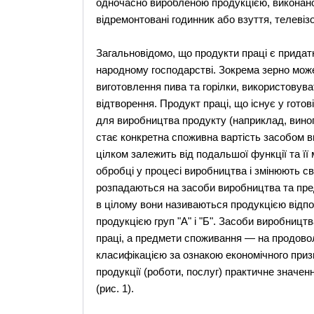
одночасно виробленою продукцією, виконан
відремонтовані годинник або взуття, телевіз
Загальновідомо, що продукти праці є придат
народному господарстві. Зокрема зерно мо
виготовлення пива та горілки, використовува
відтворення. Продукт праці, що існує у гот
для виробництва продукту (наприклад, виног
стає конкретна споживна вартість засобом 
цілком залежить від подальшої функції та її 
обробці у процесі виробництва і змінюють с
розпадаються на засоби виробництва та пре
в цілому вони називаються продукцією відпові
продукцією груп "А" і "Б". Засоби виробництв
праці, а предмети споживання — на продовольч
класифікацією за ознакою економічного при
продукції (роботи, послуг) практичне значенн
(рис. 1).