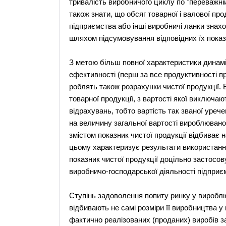
тривалість виробничого циклу по "переважній
також знати, що обсяг товарної і валової про
підприємства або інші виробничі ланки знах
шляхом підсумовування відповідних їх показ
З метою більш повної характеристики динамі
ефективності (перш за все продуктивності п
роблять також розрахунки чистої продукції. 
товарної продукції, з вартості якої виключаю
відрахувань, тобто вартість так званої уреч
на величину загальної вартості вироблювано
змістом показник чистої продукції відбиває н
цьому характеризує результати використанн
показник чистої продукції доцільно застосов
виробничо-господарської діяльності підприє
Ступінь задоволення попиту ринку у вироблю
відбивають не самі розміри її виробництва у
фактично реалізованих (проданих) виробів з