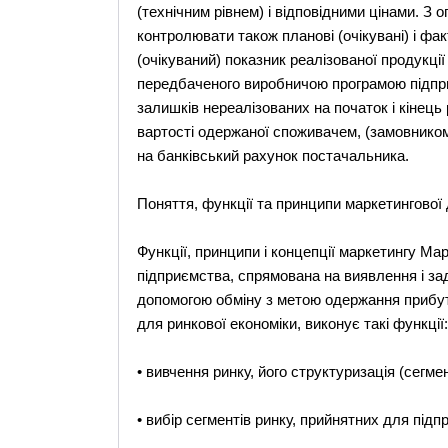
(технічним рівнем) і відповідними цінами. З
контролювати також планові (очікувані) і фак
(очікуваний) показник реалізованої продукції
передбаченого виробничою програмою підприє
залишків нереалізованих на початок і кінець
вартості одержаної споживачем, (замовником
на банківський рахунок постачальника.
Поняття, функції та принципи маркетингової д
Функції, принципи і концепції маркетингу Ма
підприємства, спрямована на виявлення і за
допомогою обміну з метою одержання прибутк
для ринкової економіки, виконує такі функції:
• вивчення ринку, його структуризація (сегме
• вибір сегментів ринку, прийнятних для підп