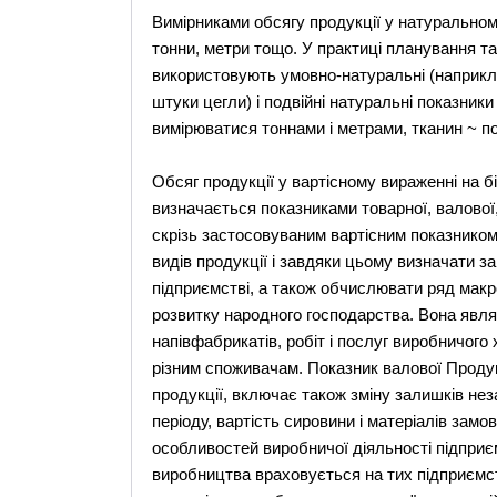
Вимірниками обсягу продукції у натуральном
тонни, метри тощо. У практиці планування та
використовують умовно-натуральні (наприкла
штуки цегли) і подвійні натуральні показни
вимірюватися тоннами і метрами, тканин ~ п
Обсяг продукції у вартісному вираженні на б
визначається показниками товарної, валової,
скрізь застосовуваним вартісним показником
видів продукції і завдяки цьому визначати з
підприємстві, а також обчислювати ряд макр
розвитку народного господарства. Вона являє
напівфабрикатів, робіт і послуг виробничого
різним споживачам. Показник валової Продукц
продукції, включає також зміну залишків не
періоду, вартість сировини і матеріалів замо
особливостей виробничої діяльності підпри
виробництва враховується на тих підприємс