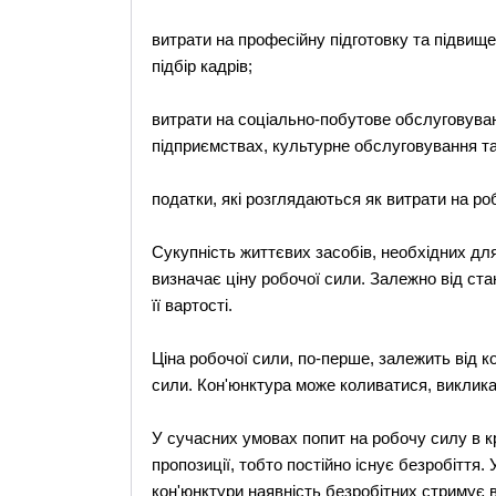
витрати на професійну підготовку та підвище
підбір кадрів;
витрати на соціально-побутове обслуговуван
підприємствах, культурне обслуговування та 
податки, які розглядаються як витрати на роб
Сукупність життєвих засобів, необхідних для
визначає ціну робочої сили. Залежно від ста
її вартості.
Ціна робочої сили, по-перше, залежить від ко
сили. Кон'юнктура може коливатися, викликаю
У сучасних умовах попит на робочу силу в к
пропозиції, тобто постійно існує безробіття. 
кон'юнктури наявність безробітних стримує 