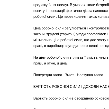
продажу їхніх послуг. В умовах, коли безробі
попиту і пропозиції фактично діє за наявнос
робочої сили . Це перевищення також колива
Ціна робочої сили регулюється і контролює
закони, трудові (тарифні) угоди профспілок і
мінімальна ціна робочої сили, що дає змогу н
праці, в виробництві угоди через певні пері
На ціну робочої сили впливає її якість. чим 
праці, а отже, й ціна.
Попередня глава Зміст Наступна глава
ВАРТІСТЬ РОБОЧОЇ СИЛИ І ДОХОДИ НА
Вартість робочої сили є своєрідною основою у