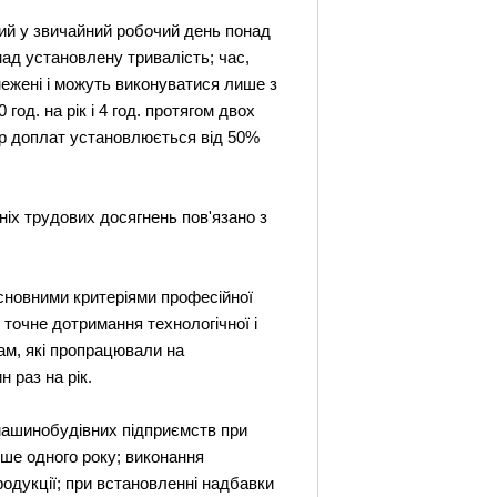
ий у звичайний робочий день понад
над установлену тривалість; час,
межені і можуть виконуватися лише з
од. на рік і 4 год. протягом двох
змір доплат установлюється від 50%
ніх трудових досягнень пов'язано з
сновними критеріями професійної
 точне дотримання технологічної і
ам, які пропрацювали на
 раз на рік.
машинобудівних підприємств при
ше одного року; виконання
одукції; при встановленні надбавки