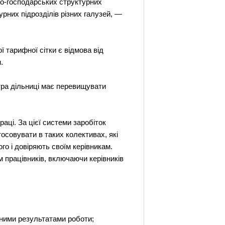
вно-господарських структурних
урних підрозділів різних галузей, —
ї тарифної сітки є відмова від
.
стра дільниці має перевищувати
ці. За цієї системи заробіток
тосовувати в таких колективах, які
го і довіряють своїм керівникам.
 працівників, включаючи керівників
ивними результатами роботи;