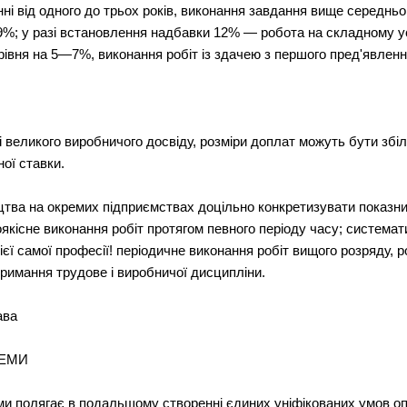
і від одного до трьох років, виконання завдання вище середньо
%; у разі встановлення надбавки 12% — робота на складному ус
івня на 5—7%, виконання робіт із здачею з першого пред'явлен
і великого виробничого досвіду, розміри доплат можуть бути збі
ої ставки.
тва на окремих підприємствах доцільно конкретизувати показни
оякісне виконання робіт протягом певного періоду часу; система
тієї самої професії! періодичне виконання робіт вищого розряду,
тримання трудове і виробничої дисципліни.
ава
ТЕМИ
и полягає в подальшому створенні єдиних уніфікованих умов опл