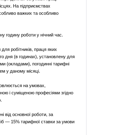
місцях. На підприємствах
особливо важких та особливо
ну годину роботи у нічний час.
 для робітників, праця яких
о дня (в годинах), установлену для
ами (окладами), погодинні тарифні
ем у даному місяці.
новлюється на умовах,
ною і суміщеною професіями згідно
.
ні від основної роботи, за
осіб — 15% тарифної ставки за умови