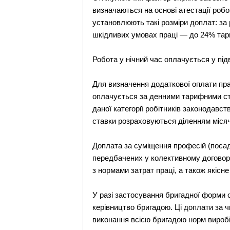
визначаються на основі атестації робо
установлюють такі розміри доплат: за
шкідливих умовах праці — до 24% тари
Робота у нічний час оплачується у під
Для визначення додаткової оплати прац
оплачується за денними тарифними ста
даної категорії робітників законодавс
ставки розраховуються діленням місячн
Доплата за суміщення професій (посад
передбачених у колективному договор
з нормами затрат праці, а також якісн
У разі застосування бригадної форми ор
керівництво бригадою. Ці доплати за ч
виконання всією бригадою норм виробі