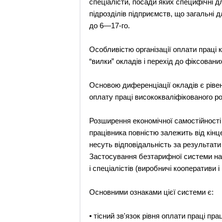
спеціалісти, посади яких специфічні 
підрозділів підприємств, що загальні д
до 6—17-го.
Особливістю організації оплати праці к
“вилки” окладів і перехід до фіксован
Основою диференціації окладів є рівен
оплату праці висококваліфікованого р
Розширення економічної самостійності
працівника повністю залежить від кінц
несуть відповідальність за результати
Застосування безтарифної системи най
і спеціалістів (виробничі кооперативи і
Основними ознаками цієї системи є:
• тісний зв'язок рівня оплати праці п