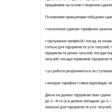
працівників на основі створення єдино
Основними принципами побудови єдино
• охоплення єдиною тарифною шкалою в
• групування професій і посад за озна
спільні для підприємств усіх галузей; 
підприємств різних галузей; посади ке
галузей; посади керівників підприємств
• усі роботи розрізняються за ступене
• вихідна тарифна ставка відповідає мі
Діюча на деяких підприємствах єдина т
до 1—6-го (а в деяких випадках до 1—8
загальні для підприємств усіх галузей