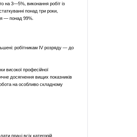
го на 3—5%, виконання робіт із
таткуванні понад три роки,
ня — понад 99%.
льшені: робітникам IV розряду — до
ки високої професійної
тичне досягнення вищих показників
 робота на особливо складному
ати праці всіх категорій