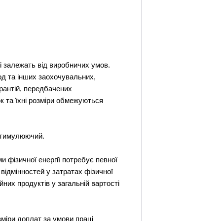
і залежать від виробничих умов.
род та інших заохочувальних,
арантій, передбачених
к та їхні розміри обмежуються
 стимулюючий.
 фізичної енергії потребує певної
 відмінностей у затратах фізичної
йних продуктів у загальній вартості
міри доплат за умови праці