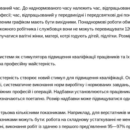
ований час. До наднормованого часу належить час, відпрацьован
фесії; час, відпрацьований у передвихідні і передсвяткові дні по
новленим графіком мають бути вихідними. Понаднормові роботи об
кожного робітника і службовця вони не можуть перевищувати 120 г
лучатися вагітні жінки, матері, котрі годують дітей, підлітки. Ро
стеми як стимулятора підвищення кваліфікації працівників та їх
а професійну майстерність.
терність створює новий стимул для підвищення кваліфікації. О
аці, систематичне виконання норм виробітку і нормованих завдань,
іжних професій і операцій. Надбавки установлюються працівник
визначаються поетапно. Розмір надбавки може підвищуватися один
-трьома кількісними показниками. Наприклад, для верстатників 
азниками можуть бути: робота на складному устаткуванні не мен
ні, виконання робіт із здачею з першого пред'явлення 95—97% пр