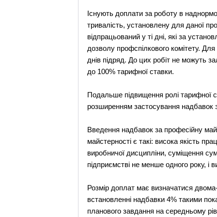
Існують доплати за роботу в наднорм
тривалість, установлену для даної про
відпрацьований у ті дні, які за уста
дозволу профспілкового комітету. Для 
днів підряд. До цих робіт не можуть за
до 100% тарифної ставки.
Подальше підвищення ролі тарифної си
розширенням застосування надбавок з
Введення надбавок за професійну майс
майстерності є такі: висока якість пр
виробничої дисципліни, суміщення сум
підприємстві не менше одного року, і 
Розмір доплат має визначатися двома
встановленні надбавки 4% такими пок
планового завдання на середньому рів