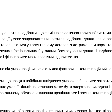
і доплати й надбавки, що є змінною частиною тарифної системи 
 праці” умови запровадження і розміри надбавок, доплат, винаго
установлюються у колективному договорі з дотриманням норм і г
зевими (регіональними) угодами. Застосування доплат і надбаво
тю і фінансовими можливостями підприємства.
жно від умов праці визначають два фактори — компенсаційний і
им, що праця в найбільш шкідливих умовах, з більшими затратами
них умов, її кількісна величина може бути одержана, виходячи із
в загальному обсязі споживання працівниками і частки компенсаці
нню вищої оплати праці в несприятливих умовах. Конкретні роз