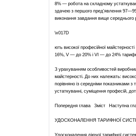
8% — робота на складному устаткуванн
здачею з першого пред'явлення 97—99
виконання завдання вище середнього р
\x017D
ють високої професійної майстерності 
16%, V — до 20% і VI — до 24% тарифн
З урахуванням особливостей виробниц
майстерності. До них належать: висок
порівняно із середніми показниками з 
устаткуванні, суміщення професій, до
Попередня глава Зміст Наступна гл
УДОСКОНАЛЕННЯ ТАРИФНОЇ СИС
Удосконалення діючої тарифної систем