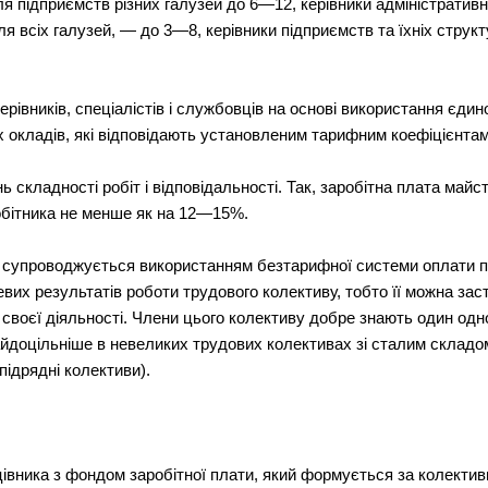
для підприємств різних галузей до 6—12, керівники адміністрати
ля всіх галузей, — до 3—8, керівники підприємств та їхніх структ
ерівників, спеціалістів і службовців на основі використання єдино
их окладів, які відповідають установленим тарифним коефіцієнтам
ь складності робіт і відповідальності. Так, заробітна плата май
обітника не менше як на 12—15%.
 супроводжується використанням безтарифної системи оплати пра
евих результатів роботи трудового колективу, тобто її можна зас
 своєї діяльності. Члени цього колективу добре знають один одно
доцільніше в невеликих трудових колективах зі сталим складом
 підрядні колективи).
рацівника з фондом заробітної плати, який формується за колект