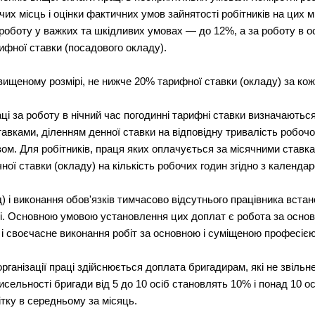
чих місць і оцінки фактичних умов зайнятості робітників на цих 
 роботу у важких та шкідливих умовах — до 12%, а за роботу в 
фної ставки (посадового окладу).
вищеному розмірі, не нижче 20% тарифної ставки (окладу) за кож
і за роботу в нічний час погодинні тарифні ставки визначаються
вками, діленням денної ставки на відповідну тривалість робочог
твом. Для робітників, праця яких оплачується за місячними ставк
ої ставки (окладу) на кількість робочих годин згідно з календар
) і виконання обов'язків тимчасово відсутнього працівника вста
і. Основною умовою установлення цих доплат є робота за основ
е і своєчасне виконання робіт за основною і суміщеною професією
ганізації праці здійснюється доплата бригадирам, які не звільне
исельності бригади від 5 до 10 осіб становлять 10% і понад 10 
тку в середньому за місяць.