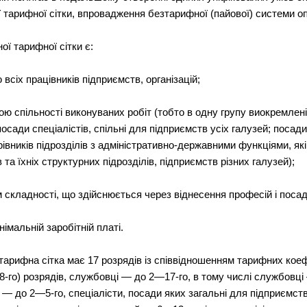
ї тарифної сітки, впровадження безтарифної (пайової) системи оп
ї тарифної сітки є:
сіх працівників підприємств, організацій;
кою спільності виконуваних робіт (тобто в одну групу виокремлен
посади спеціалістів, спільні для підприємств усіх галузей; посади
рівників підрозділів з адміністративно-державними функціями, які
 та їхніх структурних підрозділів, підприємств різних галузей);
м складності, що здійснюється через віднесення професій і поса
німальній заробітній платі.
арифна сітка має 17 розрядів із співвідношенням тарифних коефіц
-го) розрядів, службовці — до 2—17-го, в тому числі службовці 
, — до 2—5-го, спеціалісти, посади яких загальні для підприємст