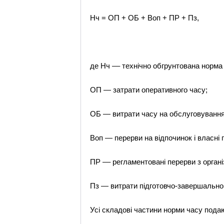
Нч = ОП + ОБ + Воп + ПР + Пз,
де Нч –– технічно обгрунтована норма 
ОП — затрати оперативного часу;
ОБ — витрати часу на обслуговування
Воп — перерви на відпочинок і власні п
ПР –– регламентовані перерви з органі
Пз — витрати підготовчо-завершальног
Усі складові частини норми часу пода