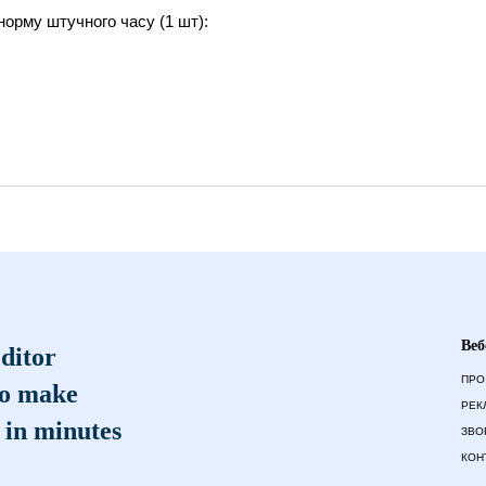
орму штучного часу (1 шт):
Веб
ditor
ПРО
to make
РЕК
 in minutes
ЗВО
КОН