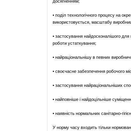
досягненням;
• поділ технологічного процесу на окр
використовується, масштабу виробництв
• застосування найдосконалішого для 
роботи устаткування;
• найраціональнішу в певних виробнич
• своєчасне забезпечення робочого мі
• застосування найраціональніших спос
• найповніше і найдоцільніше суміщення
• наявність нормальних санітарно-гігіє
У норму часу входить тільки нормован