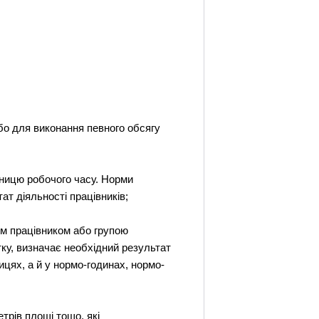
або для виконання певного обсягу
диницю робочого часу. Норми
т діяльності працівників;
им працівником або групою
ітку, визначає необхідний результат
цях, а й у нормо-годинах, нормо-
трів площі тощо, які