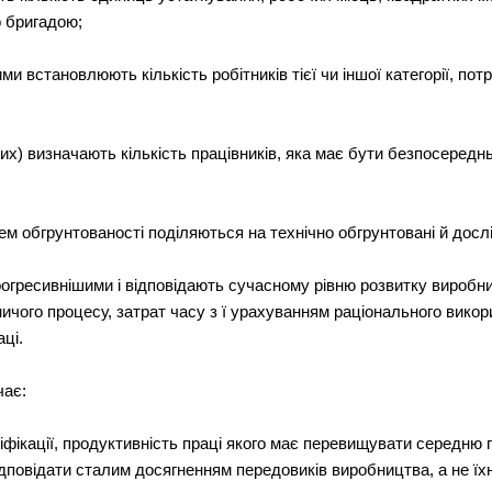
 бригадою;
ими встановлюють кількість робітників тієї чи іншої категорії, по
глих) визначають кількість працівників, яка має бути безпосере
м обгрунтованості поділяються на технічно обгрунтовані й дослі
рогресивнішими і відповідають сучасному рівню розвитку виробн
ичого процесу, затрат часу з ї урахуванням раціонального вико
аці.
чає:
ліфікації, продуктивність праці якого має перевищувати середню п
відповідати сталим досягненням передовиків виробництва, а не ї