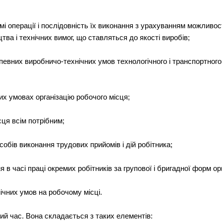
емі операції і послідовність їх виконання з урахуванням можливо
а і технічних вимог, що ставляться до якості виробів;
певних виробничо-технічних умов технологічного і транспортног
их умовах організацію робочого місця;
сця всім потрібним;
обів виконання трудових прийомів і дій робітника;
 в часі праці окремих робітників за групової і бригадної форм орг
нічних умов на робочому місці.
ий час. Вона складається з таких елементів: