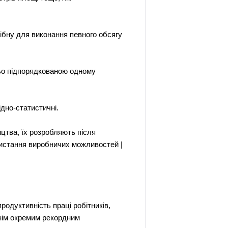
трібну для виконання певного обсягу
дньо підпорядкованою одному
дно-статистичні.
ицтва, їх розробляють після
ристання виробничих можливостей |
родуктивність праці робітників,
хнім окремим рекордним