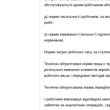
обслуговуються одним робітником або
д) норми чисельності робітників, за як
робіт;
е) норми керованості (кількості підле
керівникові.
Норми затрат робочого часу за ступене
Технічно обгрунтовані норми праці є п
ретельного вивчення елементів виробн
робочого місця і передових методів пр
Технічно обгрунтована норма передба
• робітника-виконавця відповідної ква
зайнятих на аналогічних операціях, і 