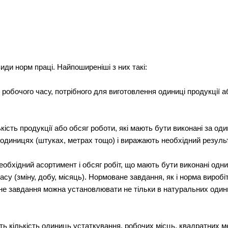
иди норм праці. Найпоширеніші з них такі:
ть робочого часу, потрібного для виготовлення одиниці продукції 
лькість продукції або обсяг роботи, які мають бути виконані за о
одиницях (штуках, метрах тощо) і виражають необхідний результа
еобхідний асортимент і обсяг робіт, що мають бути виконані одн
асу (зміну, добу, місяць). Нормоване завдання, як і норма вироб
ане завдання можна установлювати не тільки в натуральних одини
ть кількість одиниць устаткування, робочих місць, квадратних ме