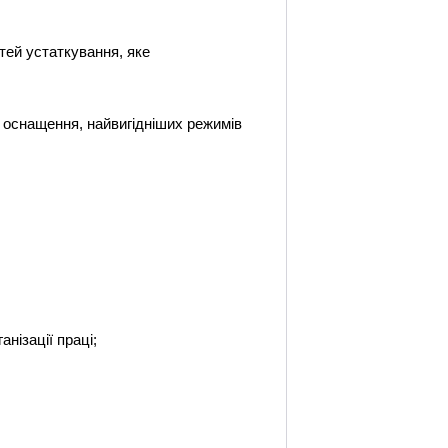
стей устаткування, яке
о оснащення, найвигідніших режимів
анізації праці;