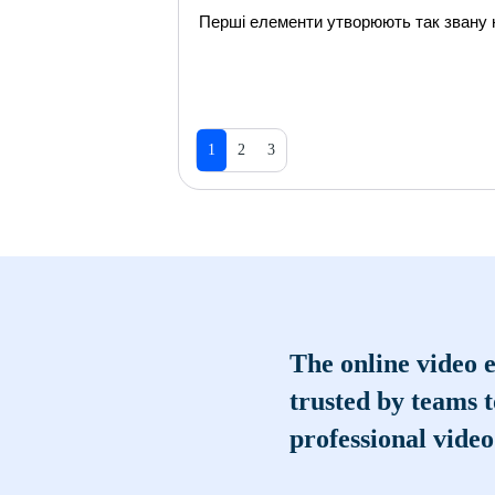
Перші елементи утворюють так звану н
1
2
3
The online video e
trusted by teams 
professional video