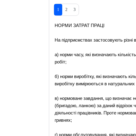
1
2
3
НОРМИ ЗАТРАТ ПРАЦІ
На підприємствах застосовують різні в
а) норми часу, які визначають кількіс
робіт;
б) норми виробітку, які визначають кі
виробітку вимірюються в натуральних 
в) нормоване завдання, що визначає н
(бригадою, ланкою) за даний відрізок ч
діяльності працівників. Проте нормов
гривнях;
г) норми обслуговування, які визначаю