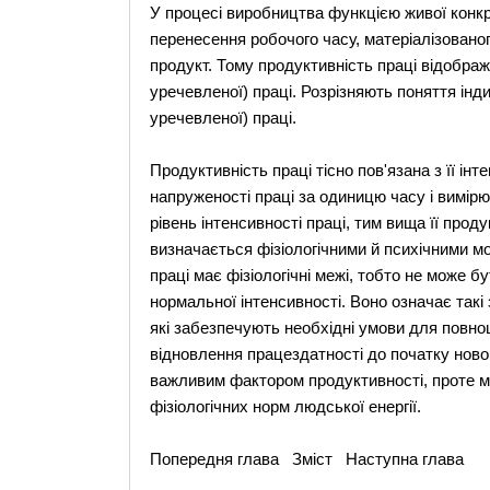
У процесі виробництва функцією живої конкре
перенесення робочого часу, матеріалізовано
продукт. Тому продуктивність праці відобража
уречевленої) праці. Розрізняють поняття інди
уречевленої) праці.
Продуктивність праці тісно пов'язана з її ін
напруженості праці за одиницю часу і вимірю
рівень інтенсивності праці, тим вища її прод
визначається фізіологічними й психічними м
праці має фізіологічні межі, тобто не може 
нормальної інтенсивності. Воно означає такі 
які забезпечують необхідні умови для повно
відновлення працездатності до початку новог
важливим фактором продуктивності, проте ма
фізіологічних норм людської енергії.
Попередня глава Зміст Наступна глава