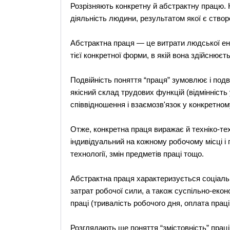
Розрізняють конкретну й абстрактну працю.
діяльність людини, результатом якої є створ
Абстрактна праця — це витрати людської енер
тієї конкретної форми, в якій вона здійснюєть
Подвійність поняття “праця” зумовлює і подвій
якісний склад трудових функцій (відмінність у
співвідношення і взаємозв'язок у конкретном
Отже, конкретна праця виражає й техніко-тех
індивідуальний на кожному робочому місці і 
технології, змін предметів праці тощо.
Абстрактна праця характеризується соціаль
затрат робочої сили, а також суспільно-еко
праці (тривалість робочого дня, оплата праці
Розглядають ще поняття “змістовність” праці