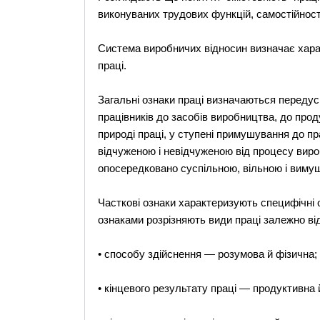
виконуваних трудових функцій, самостійност
Система виробничих відносин визначає характ
праці.
Загальні ознаки праці визначаються переду
працівників до засобів виробництва, до прод
природі праці, у ступені примушування до п
відчуженою і невідчуженою від процесу вироб
опосередковано суспільною, вільною і виму
Часткові ознаки характеризують специфічні 
ознаками розрізняють види праці залежно від
• способу здійснення — розумова й фізична;
• кінцевого результату праці — продуктивна 