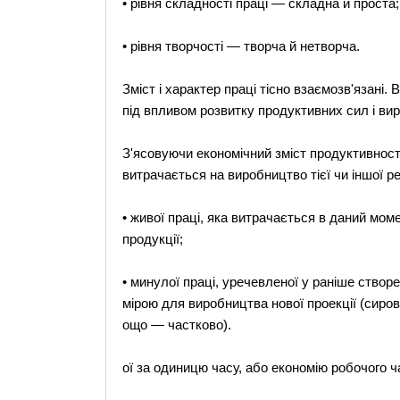
• рівня складності праці — складна й проста;
• рівня творчості — творча й нетворча.
Зміст і характер праці тісно взаємозв'язані
під впливом розвитку продуктивних сил і вир
З'ясовуючи економічний зміст продуктивності
витрачається на виробництво тієї чи іншої ре
• живої праці, яка витрачається в даний мо
продукції;
• минулої праці, уречевленої у раніше створе
мірою для виробництва нової проекції (сиров
ощо — частково).
ої за одиницю часу, або економію робочого ч