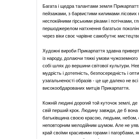
Багата і щедра талантами земля Прикарпатт
пейзажами, з барвистими килимами лісових 
неспокійними гірськими ріками і потічками, 
першоджерелом натхнення багатьох поколінь
через віки своє чарівне самобутнє мистецтв
Художні вироби Прикарпаття здавна приверта
із народу, долаючи тяжкі умови чужоземного
собі шлях до вершини світової культури. Не
мудрість і дотепність, безпосередність і опт
узагальненості образів - це ще далеко не вс
високообдарованих митців Прикарпаття.
Кожній людині дорогий той куточок землі, де
свій перший крок. Людину завжди, де б вона
батьківщина своєю красою, людьми, небом, со
неповторним мелодійним шумом. Але не уяв
край своїми красивими горами і пагорбами, я