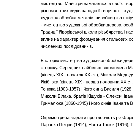
мистецтво. Майстри намагалися в своїх твор
різноманітних видів народної творчості - ху
художня обробка металів, виробництва шкіря
- мистецтво художньої обробки дерева, особ
Традиції Яворівської школи різьбярства і н
вплив на характер формування стильових осо
численних послідовників.
В історію мистецтва художньої обробки дере
сторінку. Серед них найбільш відомі імена 
(кінець ХІХ - початок ХХ ст.), Миколи Медвід
Якіб'юка (кінець ХІХ - перша половина ХХ ст.
Тонюка (1903-1957) і його сина Василя (1928 
Миколи Білака, братів Кіщуків - Олекси, Іва
Грималюка (1860-1945) і його синів Івана та 
Окремо треба згадати про творчість різьбярів
Параска Петрів (1914), Настя Тонюк (1916), 