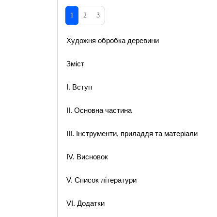
1
2
3
Художня обробка деревини
Зміст
І. Вступ
ІІ. Основна частина
ІІІ. Інструменти, приладдя та матеріали
ІV. Висновок
V. Список літератури
VІ. Додатки