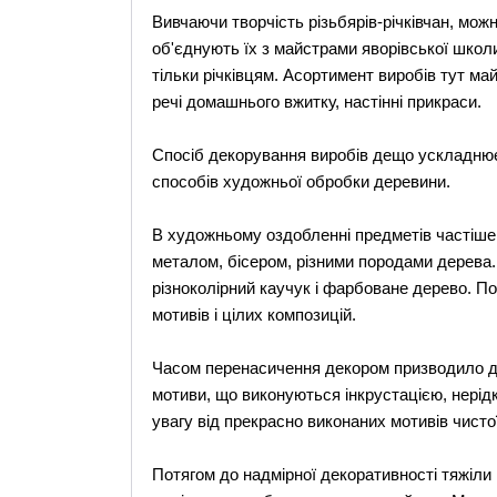
Вивчаючи творчість різьбярів-річківчан, мож
об'єднують їх з майстрами яворівської школи
тільки річківцям. Асортимент виробів тут ма
речі домашнього вжитку, настінні прикраси.
Спосіб декорування виробів дещо ускладнюєт
способів художньої обробки деревини.
В художньому оздобленні предметів частіше
металом, бісером, різними породами дерева.
різноколірний каучук і фарбоване дерево. 
мотивів і цілих композицій.
Часом перенасичення декором призводило д
мотиви, що виконуються інкрустацією, нерід
увагу від прекрасно виконаних мотивів чистої
Потягом до надмірної декоративності тяжіли і