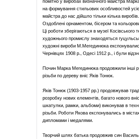
помітно у виробах визначного майстра Марк
на формування стильових особливостей усієї 
майстра до нас дійшло тільки кілька виробів.
Оздоблені орнаментом, бісером та кольоров
Ці роботи зберігаються в музеї Косівського те
художнього промислу знаходяться гуцульсь
художні вироби М.Мегединюка експонувались у
Чернівцях 1908 р., Одесі 1912 р., і були від
Почин Марка Мегединюка продовжили інші різ
різьби по дереву вніс Яків Тонюк.
Яків Тонюк (1903-1957 рр.) продовжував трад
розробку нових елементів, багато нового вніс
шкатулки, рамки, альбоми) виконував в техні
різьби. Роботи Якова експонувались в міста
дипломами і медалями.
Творчий шлях батька продовжив син Василь 