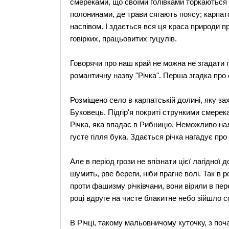
смереками, що своїми голівками торкаються
полонинами, де трави сягають поясу; карпат
наспівом. І здається вся ця краса природи 
говірких, працьовитих гуцулів.
Говорячи про наш край не можна не згадати 
романтичну назву "Річка". Перша згадка про 
Розміщено село в карпатській долині, яку за
Буковець. Підгір'я покриті стрункими смерек
Річка, яка впадає в Рибницю. Неможливо на
густе гілля бука. Здається річка нагадує про 
Але в період грози не впізнати цієї лагідної д
шумить, рве береги, ніби прагне волі. Так в 
проти фашизму річківчани, вони вірили в пер
році вдруге на чисте блакитне небо зійшло 
В Річці, такому мальовничому куточку, з по