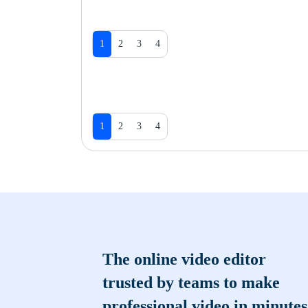
1
2
3
4
1
2
3
4
The online video editor
trusted by teams to make
professional video in minutes