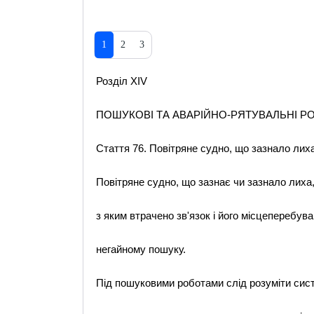
1
2
3
Розділ XIV
ПОШУКОВІ ТА АВАРІЙНО-РЯТУВАЛЬНІ Р
Стаття 76. Повітряне судно, що зазнало лих
Повітряне судно, що зазнає чи зазнало лиха,
з яким втрачено зв'язок і його місцеперебува
негайному пошуку.
Під пошуковими роботами слід розуміти сист